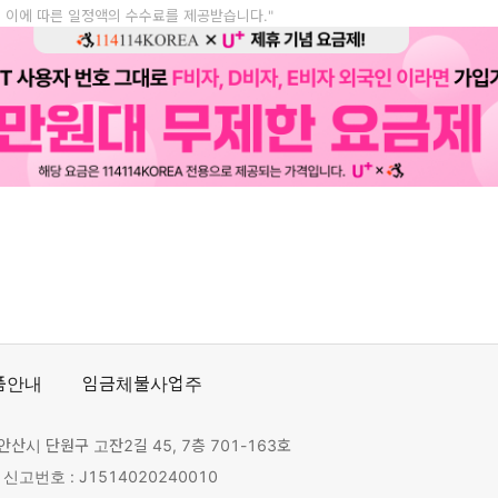
, 이에 따른 일정액의 수수료를 제공받습니다."
품안내
임금체불사업주
안산시 단원구 고잔2길 45, 7층 701-163호
고번호 : J1514020240010