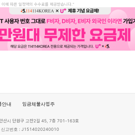
, 이에 따른 일정액의 수수료를 제공받습니다."
품안내
임금체불사업주
안산시 단원구 고잔2길 45, 7층 701-163호
고번호 : J1514020240010