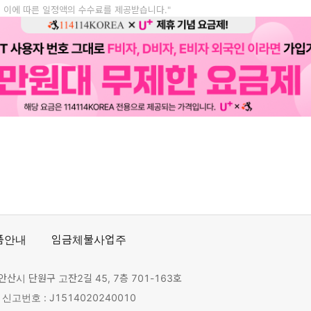
, 이에 따른 일정액의 수수료를 제공받습니다."
품안내
임금체불사업주
안산시 단원구 고잔2길 45, 7층 701-163호
고번호 : J1514020240010