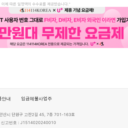
, 이에 따른 일정액의 수수료를 제공받습니다."
품안내
임금체불사업주
안산시 단원구 고잔2길 45, 7층 701-163호
고번호 : J1514020240010