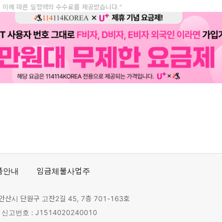
, 이에 따른 일정액의 수수료를 제공받습니다."
품안내
임금체불사업주
안산시 단원구 고잔2길 45, 7층 701-163호
고번호 : J1514020240010