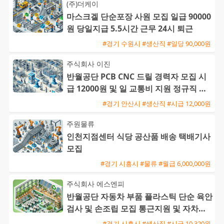
(주)더케이
마스크겔 단순포장 사원 모집 일급 90000
원 당일지급 5.5시간 근무 24시 퇴근
#경기 수원시 #생산직 #일당 90,000원
주식회사 이진
반월공단 PCB CNC 드릴 경력자 모집 시
급 12000원 및 일 교통비 지원 정규직 전
환 기회
#경기 안산시 #생산직 #시급 12,000원
주원물류
인천지점센터 식당 공산품 배송 택배기사
모집
#경기 시흥시 #물류 #월급 6,000,000원
주식회사 에스엔피
반월공단 자동차 부품 플라스틱 단순 육안
검사 및 손조립 모집 통근지원 및 자차수
당 제공
#경기 시흥시 #생산직 #시급 10,320원