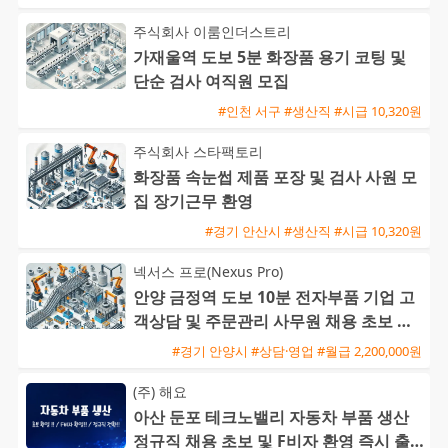
주식회사 이룸인더스트리
가재울역 도보 5분 화장품 용기 코팅 및
단순 검사 여직원 모집
#인천 서구 #생산직 #시급 10,320원
주식회사 스타팩토리
화장품 속눈썹 제품 포장 및 검사 사원 모
집 장기근무 환영
#경기 안산시 #생산직 #시급 10,320원
넥서스 프로(Nexus Pro)
안양 금정역 도보 10분 전자부품 기업 고
객상담 및 주문관리 사무원 채용 초보 가
능
#경기 안양시 #상담·영업 #월급 2,200,000원
(주) 해요
아산 둔포 테크노밸리 자동차 부품 생산
정규직 채용 초보 및 F비자 환영 즉시 출