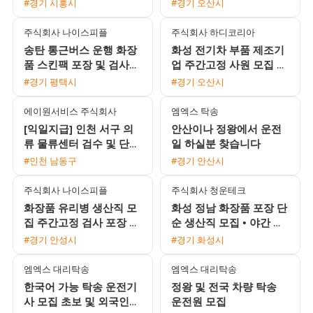
#경기 시흥시
#경기 오산시
주식회사 나이스피플
주식회사 하디코리아
송탄 통근버스 운행 화장
화성 전기차 부품 제조기
품 스킨팩 포장 및 검사
업 주간고정 사원 모집 초
사원 모집 일급 166875
보 및 교포 가능
#경기 평택시
#경기 오산시
원 익일지급 중석식제공
에이원서비스 주식회사
엠엑스 탁송
[익일지급] 인천 서구 의
안산이나 정왕에서 운전
류 물류센터 검수 및 단순
일 하실분 찾습니다
포장 사원 모집 (시급
#인천 남동구
#경기 안산시
12,500원)
주식회사 나이스피플
주식회사 청운테크
화장품 유리병 생산직 모
화성 정남 화장품 포장 단
집 주간고정 검사 포장 선
순 생산직 모집 • 야간 월
별 유류비 지원 및 동반
350만원 이상 • 상여 100
#경기 안성시
#경기 화성시
가능
만원 및 정착지원금 40
엠엑스 대리탁송
엠엑스 대리탁송
한국어 가능 탁송 운전기
정왕 및 전국 차량 탁송
사 모집 초보 및 외국인
운전원 모집