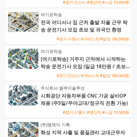
#경기 오산시 #생산직 #시급 10,800원
여기로탁송
전국 어디서나 집 근처 출발 자율 근무 탁
송 운전기사 모집 초보 및 외국인 환영
#경기 수원시 #서비스직 #일당 180,000원
여기로탁송
[여기로탁송] 거주지 근처에서 시작하는
탁송 운전기사 모집 (일급 18만원 / 초보
및 외국인 가능)
#경기 안산시 #서비스직 #일당 180,000원
주식회사 엘케이솔루션
시화공단 자동차부품 CNC 가공 설비OP
채용 (주5일/주야교대/정규직 전환 가능)
#경기 시흥시 #생산직 #시급 10,500원
(주)엠제이 기획
화성 지역 사출 및 품질관리 교대근무자