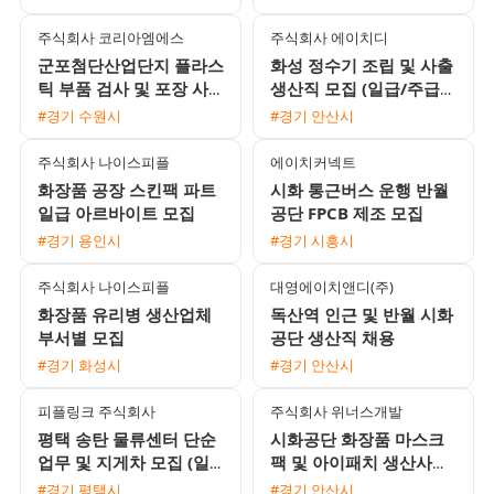
적한 환경 기숙사 제공
주식회사 코리아엠에스
주식회사 에이치디
군포첨단산업단지 플라스
화성 정수기 조립 및 사출
틱 부품 검사 및 포장 사
생산직 모집 (일급/주급/
원 모집 주급 정산 가능
월급 선택 가능)
#경기 수원시
#경기 안산시
주식회사 나이스피플
에이치커넥트
화장품 공장 스킨팩 파트
시화 통근버스 운행 반월
일급 아르바이트 모집
공단 FPCB 제조 모집
#경기 용인시
#경기 시흥시
주식회사 나이스피플
대영에이치앤디(주)
화장품 유리병 생산업체
독산역 인근 및 반월 시화
부서별 모집
공단 생산직 채용
#경기 화성시
#경기 안산시
피플링크 주식회사
주식회사 위너스개발
평택 송탄 물류센터 단순
시화공단 화장품 마스크
업무 및 지게차 모집 (일
팩 및 아이패치 생산사원
급/알바 가능)
모집 (주급 가능)
#경기 평택시
#경기 안산시