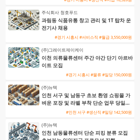
주식회사 청호푸드
과림동 식품유통 창고 관리 및 1T 탑차 운
전기사 채용
#경기 시흥시 #서비스직 #월급 3,550,000원
(주)그레이트제이케이
이천 의류물류센터 주간 야간 단기 아르바
이트 모집
#경기 시흥시 #물류 #일당 150,000원
(주)뉴텍
인천 서구 및 남동구 초보 환영 쇼핑몰 가
벼운 포장 및 라벨 부착 단순 업무 당일지
급 가능
#인천 서구 #생산직 #일당 142,500원
(주)뉴텍
인천 남동물류센터 단순 피킹 분류 모집