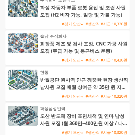
화성 자동차 부품 로봇 용접 및 조립 사원
모집 (H2 비자 가능, 일당 및 가불 가능)
#경기 안산시 #생산직 #시급 10,320원
솔담 주식회사
화장품 제조 및 검사 포장, CNC 가공 사원
모집 (주급 가능 및 통근버스 운행)
#경기 안산시 #생산직 #시급 10,420원
현창
반월공단 원시역 인근 깨끗한 현장 생산직
남사원 모집 매월 상여금 약 35만 원 지급
및 삼시세끼 제공
#경기 안산시 #생산직 #시급 10,320원
화성삼성인력
오산 반도체 장비 표면세척 및 연마 남성
사원 모집 (월 360만~400만원 이상 / 다양
한 수당 혜택)
#경기 오산시 #생산직 #시급 10,320원