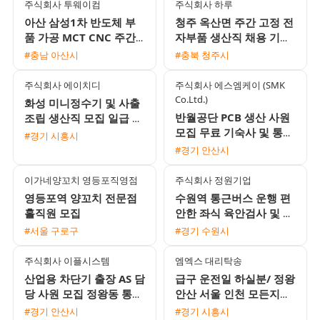
주식회사 투웨이컴
주식회사 하루
아산 삼성1차 반도체 부
청주 옥산면 주간 고정 전
품 가공 MCT CNC 주간
자부품 생산직 채용 기숙
및 2교대 모집 무료 기숙
사 및 삼식 제공 초보자
#충남 아산시
#충북 청주시
사 제공
환영
주식회사 에이치디
주식회사 에스엠케이 (SMK
Co.Ltd.)
화성 미니정수기 및 사출
반월공단 PCB 생산 사원
조립 생산직 모집 일급 주
모집 무료 기숙사 및 통근
급 익일지급 통근버스 운
#경기 시흥시
버스 운행 3조2교대
행 초보 가능
#경기 안산시
이가네양꼬치 영등포직영점
주식회사 정원기업
영등포역 양꼬치 전문점
수원역 통근버스 운행 편
홀직원 모집
안한 좌식 육안검사 및 포
장 사원 모집 월 350만원
#서울 구로구
#경기 수원시
이상 가능
주식회사 이플시스템
엠엑스 대리탁송
산업용 차단기 출장 AS 담
급구 운전일 하실분/ 정왕
당 사원 모집 정왕동 통근
안산 서울 인천 모든지역
버스 운행 및 다양한 정산
가능
#경기 안산시
#경기 시흥시