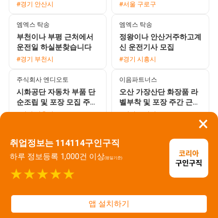
환영
#경기 안산시
#서울 구로구
엠엑스 탁송
엠엑스 탁송
부천이나 부평 근처에서
정왕이나 안산거주하고계
운전일 하실분찾습니다
신 운전기사 모집
#경기 부천시
#경기 시흥시
주식회사 엔디오토
이음파트너스
시화공단 자동차 부품 단
오산 가장산단 화장품 라
순조립 및 포장 모집 주간
벨부착 및 포장 주간 근무
고정 주야교대 선택 가능
자 모집 (상여금 50% 및
#경기 시흥시
#경기 오산시
×
통근버스 운행)
주식회사 에이스워크
주식회사 씨앤테크놀러지
취업정보는 114114구인구직
신입 가능 PCB 라우터 부
의왕 오산 스마트폰 카메
서 회사 직접 채용 3조2교
라 렌즈 모듈 생산 사원
하루 정보등록 1,000건 이상
(평일기준)
대 모집
모집 주야2교대 및 주간
#경기 안산시
#경기 오산시
★★★★★
고정 선택 가능
포커스직업소개소
주식회사 엠에치솔루션
시화/반월공단 마스크팩
통근버스 운행 및 우수한
앱 설치하기
생산직 모집 매주 화요일
복지, 자동차부품 회사 쇼