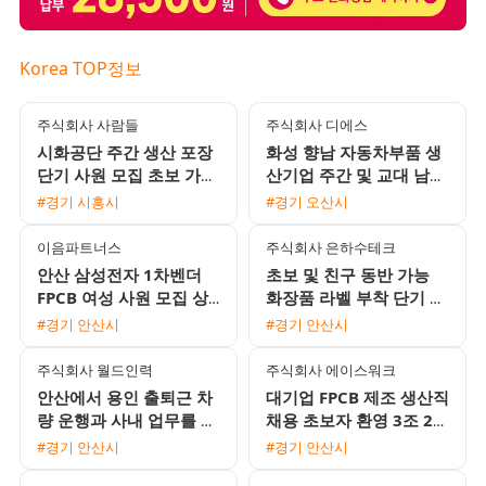
Korea TOP정보
주식회사 사람들
주식회사 디에스
시화공단 주간 생산 포장
화성 향남 자동차부품 생
단기 사원 모집 초보 가능
산기업 주간 및 교대 남녀
통근버스 운행
사원 모집 통근버스 및 유
#경기 시흥시
#경기 오산시
류비 지원
이음파트너스
주식회사 은하수테크
안산 삼성전자 1차벤더
초보 및 친구 동반 가능
FPCB 여성 사원 모집 상
화장품 라벨 부착 단기 장
여금 300프로 및 다양한
기 사원 모집
#경기 안산시
#경기 안산시
복리후생
주식회사 월드인력
주식회사 에이스워크
안산에서 용인 출퇴근 차
대기업 FPCB 제조 생산직
량 운행과 사내 업무를 병
채용 초보자 환영 3조 2교
행할 대형면허 소지자를
대 및 통근버스 운행
#경기 안산시
#경기 안산시
모집합니다