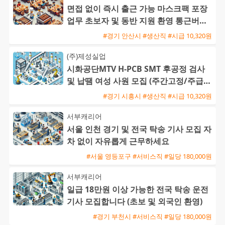
면접 없이 즉시 출근 가능 마스크팩 포장
업무 초보자 및 동반 지원 환영 통근버스
운행
#경기 안산시 #생산직 #시급 10,320원
(주)제성실업
시화공단MTV H-PCB SMT 후공정 검사
및 납땜 여성 사원 모집 (주간고정/주급지
급)
#경기 시흥시 #생산직 #시급 10,320원
서부캐리어
서울 인천 경기 및 전국 탁송 기사 모집 자
차 없이 자유롭게 근무하세요
#서울 영등포구 #서비스직 #일당 180,000원
서부캐리어
일급 18만원 이상 가능한 전국 탁송 운전
기사 모집합니다 (초보 및 외국인 환영)
#경기 부천시 #서비스직 #일당 180,000원