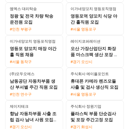
방식 지원
엠엑스 대리탁송
이가네양꼬치 영등포직영점
정왕 및 전국 차량 탁송
영등포역 양꼬치 식당 야
운전원 모집
간 홀직원 모집
#인천 부평구
#서울 영등포구
이가네양꼬치 영등포직영점
레이지코퍼레이션
영등포 양꼬치 매장 야간
오산 가장산업단지 화장
홀 직원 채용
품 마스크팩 생산 포장 주
간 직원 채용
#서울 동작구
#경기 오산시
(주)모두오에스
주식회사 에이플포인트
남동공단 자동차부품 생
휴대폰 카메라 렌즈모듈
산 부서별 주간 직원 모집
사출 및 검사 생산직 모집
#인천 연수구
#서울 영등포구
제이지테크
주식회사 정원기업
향남 자동차부품 사출 조
플라스틱 부품 단순검사
립 검사 남녀 사원 모집
및 포장 주간고정 모집
월 450만원 이상 가능 쾌
#경기 오산시
#경기 화성시