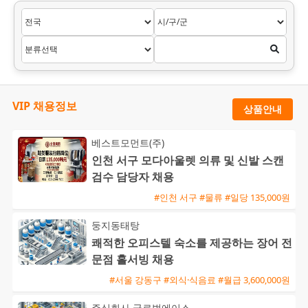
VIP 채용정보
상품안내
베스트모먼트(주)
인천 서구 모다아울렛 의류 및 신발 스캔
검수 담당자 채용
#인천 서구 #물류 #일당 135,000원
둥지동태탕
쾌적한 오피스텔 숙소를 제공하는 장어 전
문점 홀서빙 채용
#서울 강동구 #외식·식음료 #월급 3,600,000원
주식회사 글로벌에이스