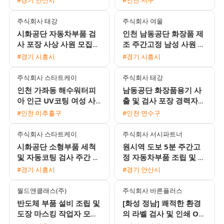
이상 가능)
환 가능 / 주급 가능)
주식회사 태강
주식회사 여울
시화공단 자동차부품 검
인천 남동공단 화장품 제
사 포장 사상 사원 모집
조 주간고정 남성 사원 모
주간 단기 가능 통근버스
집 시급 15000원 일당 익
#경기 시흥시
#경기 시흥시
운행
일지급
주식회사 스타트케이
주식회사 태강
인천 가좌동 해수워터피
남동공단 화장품용기 사
아 인근 UV코팅 여성 사
출 및 검사 포장 경력자
원 모집 주급 및 가불 가
채용 알찬 수당과 유급휴
#인천 미추홀구
#인천 연수구
능 분위기 좋은 근무지
가 제공
주식회사 스타트케이
주식회사 서시파트너
시화공단 소형부품 세척
원시역 도보 5분 주간고
및 자동코팅 검사 주간 사
정 자동차부품 조립 및 포
원 모집
장 장기 근무자 모집
#경기 시흥시
#경기 안산시
월드앤클래스(주)
주식회사 바른플러스
반도체 부품 설비 조립 및
[화성 정남] 쾌적한 환경
도장 마스킹 작업자 모집
의 라벨 검사 및 인쇄 OP
초보 가능
모집 (통근버스 운행)