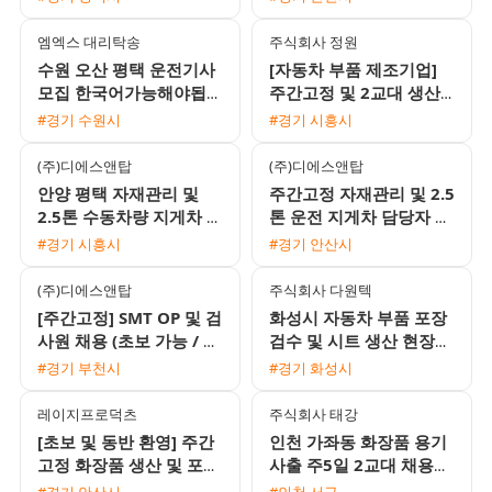
엠엑스 대리탁송
주식회사 정원
수원 오산 평택 운전기사
[자동차 부품 제조기업]
모집 한국어가능해야됩니
주간고정 및 2교대 생산·
다
물류·검사 사원 모집 (초
#경기 수원시
#경기 시흥시
보 가능)
(주)디에스앤탑
(주)디에스앤탑
안양 평택 자재관리 및
주간고정 자재관리 및 2.5
2.5톤 수동차량 지게차 운
톤 운전 지게차 담당자 모
전 주간고정 채용
집
#경기 시흥시
#경기 안산시
(주)디에스앤탑
주식회사 다원텍
[주간고정] SMT OP 및 검
화성시 자동차 부품 포장
사원 채용 (초보 가능 / 동
검수 및 시트 생산 현장
반 지원 환영 / 식사 지원)
사원 채용
#경기 부천시
#경기 화성시
레이지프로덕츠
주식회사 태강
[초보 및 동반 환영] 주간
인천 가좌동 화장품 용기
고정 화장품 생산 및 포장
사출 주5일 2교대 채용
모집 (월 320~330만원
(에어컨 완비 / 정직원 전
#경기 안산시
#인천 서구