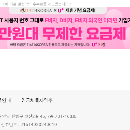
, 이에 따른 일정액의 수수료를 제공받습니다."
품안내
임금체불사업주
안산시 단원구 고잔2길 45, 7층 701-163호
고번호 : J1514020240010