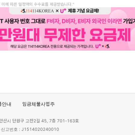
, 이에 따른 일정액의 수수료를 제공받습니다."
품안내
임금체불사업주
안산시 단원구 고잔2길 45, 7층 701-163호
고번호 : J1514020240010