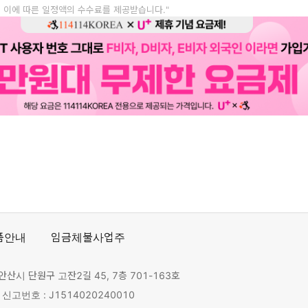
, 이에 따른 일정액의 수수료를 제공받습니다."
품안내
임금체불사업주
안산시 단원구 고잔2길 45, 7층 701-163호
고번호 : J1514020240010