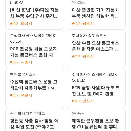
(주)다원
(주)다원
[화성 향남] (주)다원 자동
아산 영인면 기아 자동차
차 부품 수입 검사 주간
부품 생산팀 성실한 직원
고정 사원 모집 (유류비
모집
#경기 화성시
#경기 평택시
지급)
주식회사 에스엠케이 (SMK
주식회사 승우솔루션
Co.Ltd.)
안산 수원 오산 통근버스
PCB 전공정 채용 초보자
운행 화장품 마스크팩 포
가능 통근버스 운행 대기
장 및 검사 모집 (주간
#경기 평택시
업 1차 협력사
330만원 / 야간 390만원)
#경기 시흥시
엠더블유시스템
주식회사 에스엠케이 (SMK
Co.Ltd.)
수원역 통근버스 운행 고
PCB 공정 사원 대규모 모
색단지 자동차부품 CNC
집 초보 및 F비자 환영
가공 남성 생산직 채용
#경기 수원시
#경기 안산시
주식회사 제이치테크
(주)뉴텍
청천동 사출 검사 담당 여
쾌적한 근무환경 초보 환
성 직원 모집 (주야 2교대
영 CU 물류센터 및 휴대