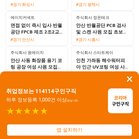
사원 채용
및 조립 사원 모집 (주간
#경기 화성시
#경기 평택시
고정/2교대)
에이치커넥트
주식회사 정온테크
면접 없이 즉시 입사 반월
안산 반월공단 PCB 검사
공단 FPCB 제조 2조2교
및 스캔 사원 모집 초보
대 월 최대 380만원 통근
환영 쾌적한 환경
#경기 안산시
#경기 시흥시
버스 및 3식 제공
주식회사 원에이치
주식회사 스타트케이
안산 사동 화장품 용기 코
인천 가좌동 해수워터피
팅 공장 여성 사원 모집
아 인근 UV코팅 여성 사
일당 및 주급 지급 가능
원 모집 주급 및 가불 가
#경기 안산시
#인천 미추홀구
×
통근버스 운행
능 분위기 좋은 근무지
유니콘파트너스 주식회사
주식회사 서시파트너
취업정보는 114114구인구직
1인 1실 기숙사 제공 소형
화성 마도공단 화장품 조
하루 정보등록 1,000건 이상
자동차 부품 생산 및 검사
립 및 포장 야간고정 여성
(평일기준)
사원 모집
사원 모집 주급 및 가불
★★★★★
#경기 안성시
#경기 안산시
가능
주식회사 일등기업
주식회사 일등기업
앱 설치하기
기초화장품 포장 긴급 대
면접 없이 즉시 출근 가
규모 채용 만근수당 및 교
능! 기초화장품 단상자 포