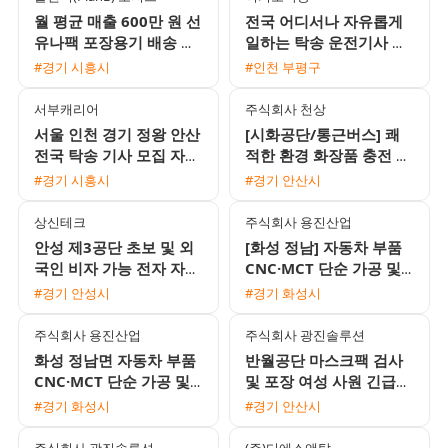
월 평균 매출 600만 원 선
전국 어디서나 자유롭게
유나팩 포장용기 배송 기
일하는 탁송 운전기사 모
사 모집 경력 무관 외국인
집 / 월 450만원 수준 / 초
#경기 시흥시
#인천 부평구
가능
보 및 외국인 환영
서부캐리어
주식회사 천상
서울 인천 경기 정왕 안산
[시화공단/통근버스] 쾌
전국 탁송 기사 모집 자차
적한 환경 화장품 충전 및
없이 초보 가능
검사 여성 사원 모집 (내
#경기 시흥시
#경기 안산시
일 출근 가능)
상신테크
주식회사 용진산업
안성 제3공단 초보 및 외
[화성 정남] 자동차 부품
국인 비자 가능 전자 자동
CNC·MCT 단순 가공 및
차 부품 조립 검수 용접
치수 측정 생산직 모집
#경기 안성시
#경기 화성시
사원 모집
주식회사 용진산업
주식회사 광진솔루션
화성 정남면 자동차 부품
반월공단 마스크팩 검사
CNC·MCT 단순 가공 및
및 포장 여성 사원 긴급
측정 생산직 채용
모집
#경기 화성시
#경기 안산시
주식회사 광진솔루션
(주)디에스앤탑