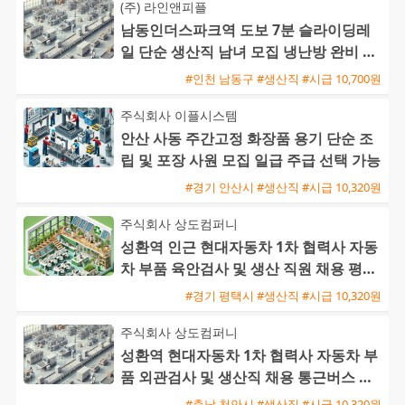
(주) 라인앤피플
남동인더스파크역 도보 7분 슬라이딩레
일 단순 생산직 남녀 모집 냉난방 완비 주
급 신청 가능
#인천 남동구 #생산직 #시급 10,700원
주식회사 이플시스템
안산 사동 주간고정 화장품 용기 단순 조
립 및 포장 사원 모집 일급 주급 선택 가능
#경기 안산시 #생산직 #시급 10,320원
주식회사 상도컴퍼니
성환역 인근 현대자동차 1차 협력사 자동
차 부품 육안검사 및 생산 직원 채용 평택
통근버스 운행
#경기 평택시 #생산직 #시급 10,320원
주식회사 상도컴퍼니
성환역 현대자동차 1차 협력사 자동차 부
품 외관검사 및 생산직 채용 통근버스 운
행
#충남 천안시 #생산직 #시급 10,320원