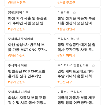
및 각종 수당 지급)
폰 부품 생산 모집 당일지
#인천 부평구
#서울 구로구
급 및 주급가능
(주)엠제이 기획
이음파트너스
화성 지역 사출 및 품질관
천안 성거읍 자동차 부품
리 주야간 사원 모집 안산
사출 생산직 모집 남녀 45
통근버스 운행
세 이하 F비자 H2 가능 기
#경기 안산시
#충남 천안시
숙사 완비
주식회사 투웨이컴
주식회사 유니엘
아산 삼성1차 반도체 부
평택 포승공단 대기업 협
품 가공 MCT CNC 주간
력사 주간고정 사원 모집
및 2교대 모집 무료 기숙
월 350만원 이상 가능 및
#충남 아산시
#경기 평택시
사 제공
기숙사 제공
주식회사 이진
주식회사 이엘휴먼파트너스
반월공단 PCB CNC드릴
인천 게이트고메코리아
홀가공 신규 입주기업 채
주말 기내식 용품 세척 및
용 (시급 12,000원 / 교통
집기 이동 근무자 채용 일
#경기 안산시
#인천 서구
비 5,000원 / 정규직
급 11만원 월요일 지급
주식회사 다원텍
이룸전기 주식회사
화성시 자동차 부품 포장
미국계 자동차 부품 제조
검수 및 시트 생산 현장
평택 청북 어연공단 생산