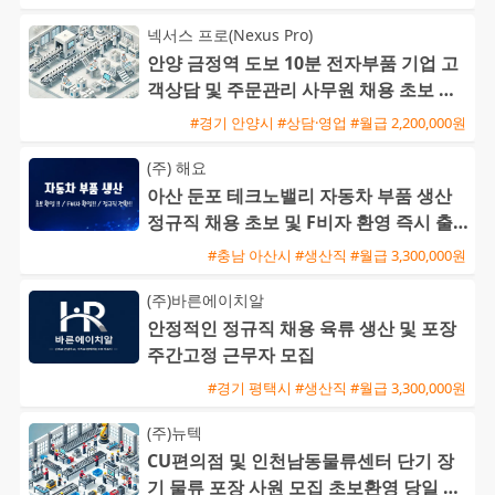
넥서스 프로(Nexus Pro)
안양 금정역 도보 10분 전자부품 기업 고
객상담 및 주문관리 사무원 채용 초보 가
능
#경기 안양시 #상담·영업 #월급 2,200,000원
(주) 해요
아산 둔포 테크노밸리 자동차 부품 생산
정규직 채용 초보 및 F비자 환영 즉시 출
근 가능
#충남 아산시 #생산직 #월급 3,300,000원
(주)바른에이치알
안정적인 정규직 채용 육류 생산 및 포장
주간고정 근무자 모집
#경기 평택시 #생산직 #월급 3,300,000원
(주)뉴텍
CU편의점 및 인천남동물류센터 단기 장
기 물류 포장 사원 모집 초보환영 당일 익