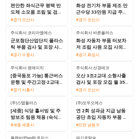
편안한 좌식근무 평택 반
화성 전기차 부품 제조 만
도체 소모품 조립 및 검사
근수당 33만원 지급 주간
주간고정 채용 상여120%
고정 사원 모집
#경기 오산시
#경기 오산시
통근버스 운행
주식회사 코리아엠에스
주식회사 바른플러스
군포첨단산업단지 플라스
화성 자동차 부품 터보차
틱 부품 검사 및 포장 사
저 조립 사원 모집 사외기
원 모집 주급 정산 가능
숙사 가능 자차 필수
#경기 수원시
#경기 화성시
주식회사 원에이치
주식회사 선경테크
[중국동포 가능] 통근버스
오산 3조2교대 소형사출
운행 및 주간고정·2교대
검사 및 포장 모집 월 350
맞춤 일자리 채용
만에서 370만원 이상 기
#경기 시흥시
#경기 오산시
숙사 지원 및 통근버스 운
행
(주)스탭플러스
(주)모두오에스
[세종] 식당 홀서빙 및 주
연 2회 성과금 지급 남동
방보조 팀원 채용 (숙식
공단 초입 자동차 부품 회
지원 가능)
사 주간 조립 및 검사 사
#세종 세종시
#인천 남동구
원 모집
플랜비(PlanB) 로지스
여기로탁송