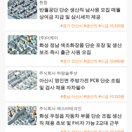
현창
반월공단 단순 생산직 남사원 모집 매월
상여금 지급 및 삼시세끼 제공
#경기 안산시 #생산직 #시급 10,320원
(주)더케이
화성 정남 색조화장품 단순 포장 및 생산
보조 즉시 출근 사원 모집
#경기 오산시 #생산직 #시급 10,660원
주식회사 하랑솔루션
아산시 영인면 주방가전 PCB 단순 조립
및 검사 채용 자차필수
#충남 아산시 #생산직 #시급 10,320원
주식회사 에스비테크인
화성 우정읍 자동차 부품 단순 조립 생산
직 채용 초보 및 F비자 가능 2교대 근무
#경기 안산시 #생산직 #시급 10,320원