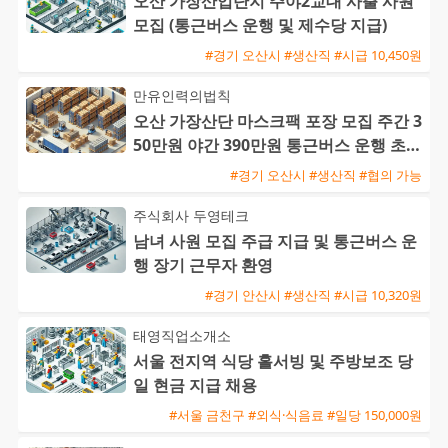
오산 가장산업단지 주야2교대 사출 사원
모집 (통근버스 운행 및 제수당 지급)
#경기 오산시 #생산직 #시급 10,450원
만유인력의법칙
오산 가장산단 마스크팩 포장 모집 주간 3
50만원 야간 390만원 통근버스 운행 초보
환영
#경기 오산시 #생산직 #협의 가능
주식회사 두영테크
남녀 사원 모집 주급 지급 및 통근버스 운
행 장기 근무자 환영
#경기 안산시 #생산직 #시급 10,320원
태영직업소개소
서울 전지역 식당 홀서빙 및 주방보조 당
일 현금 지급 채용
#서울 금천구 #외식·식음료 #일당 150,000원