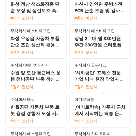
화성 정남 색조화장품 단
아산시 영인면 주방가전
순 포장 및 생산보조 즉시
PCB 단순 조립 및 검사 채
출근 사원 모집
용 자차필수
#경기 오산시
#충남 아산시
주식회사 에스비테크인
주식회사 에스비테크인
화성 우정읍 자동차 부품
정남 2교대 월 330만원
단순 조립 생산직 채용 초
주간 280만원 스티로폼
보 및 F비자 가능 2교대
박스 생산 포장 사원 모집
#경기 안산시
#경기 오산시
근무
주식회사에이치와이비
주식회사 골든테크
수원 및 오산 통근버스 운
[시화공단] 프레스 전문
행 정남공단 부품 생산 조
기업 남녀 현장 작업자 모
립 검사 모집
집 (초보 가능)
#경기 안산시
#경기 안산시
주식회사 태강
여기로탁송
반월공단 자동차 부품 로
[여기로탁송] 거주지 근처
봇 용접 경험자 모집 시급
에서 시작하는 탁송 운전
10920원 주간 근무 및 통
기사 모집 (일급 18만원 /
#경기 안산시
#경기 안산시
근버스 운행
초보 및 외국인 가능)
주식회사 에스엘테크인
주식회사 하디코리아