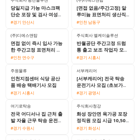
당일지급 가능 마스크팩
[면접 없음/주간고정] 알
단순 포장 및 검사 여성
루미늄 표면처리 생산직
사원 채용
모집 (시급 10520원 / 주
#경기 안산시
#인천 남동구
급 가능 / 퇴직금 지급)
(주)디에스앤탑
주식회사 엘케이솔루션
면접 없이 즉시 입사 가능
반월공단 주간고정 드럼
한 주간고정 표면처리 생
통 출고 보조 작업자 모집
산직 모집 (시급 10520원
(일급 및 주급 가능, 통근
#인천 연수구
#경기 시흥시
/ 주급 가능)
버스 운행)
주원물류
서부캐리어
인천지점센터 식당 공산
[서부캐리어] 전국 탁송
품 배송 택배기사 모집
운전기사 모집 (초보가능
/ 일급 18만원 이상 / 자
#경기 시흥시
#경기 광명시
유근무)
여기로탁송
주식회사청강
전국 어디서나 집 근처 출
화성 장안면 육가공 포장
발 자율 근무 탁송 운전기
정직원 모집 시급 10,500
사 모집 초보 및 외국인
원 주간고정 65세 이하 여
#경기 수원시
#경기 화성시
환영
성 지원 가능 안산 통근버
스