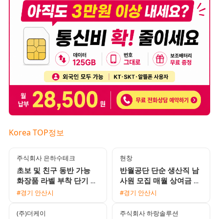
Korea TOP정보
주식회사 은하수테크
현창
초보 및 친구 동반 가능
반월공단 단순 생산직 남
화장품 라벨 부착 단기 장
사원 모집 매월 상여금 지
기 사원 모집
급 및 삼시세끼 제공
#경기 안산시
#경기 안산시
(주)더케이
주식회사 하랑솔루션