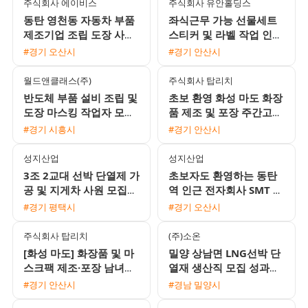
주식회사 에이비스
주식회사 유안홀딩스
동탄 영천동 자동차 부품
좌식근무 가능 선물세트
제조기업 조립 도장 사출
스티커 및 라벨 작업 인원
생산직 모집 사출부서 수
모집
#경기 오산시
#경기 안산시
당 20만원 지급
월드앤클래스(주)
주식회사 탑리치
반도체 부품 설비 조립 및
초보 환영 화성 마도 화장
도장 마스킹 작업자 모집
품 제조 및 포장 주간고정
초보 가능
사원 채용
#경기 시흥시
#경기 안산시
성지산업
성지산업
3조 2교대 선박 단열제 가
초보자도 환영하는 동탄
공 및 지게차 사원 모집
역 인근 전자회사 SMT 조
상여금과 유류비 지원 1
립검사 및 오퍼레이터 채
#경기 평택시
#경기 오산시
인 기숙사 제공
용 2주 2교대 근무
주식회사 탑리치
(주)소온
[화성 마도] 화장품 및 마
밀양 상남면 LNG선박 단
스크팩 제조·포장 남녀사
열재 생산직 모집 성과금
원 모집 (주간고정·잔업없
110프로 지급 및 근무 형
#경기 안산시
#경남 밀양시
음·통근버스 운행)
태 선택 가능