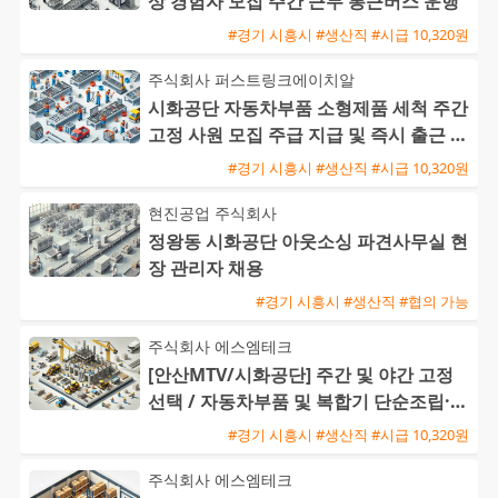
상 경험자 모집 주간 근무 통근버스 운행
#경기 시흥시 #생산직 #시급 10,320원
주식회사 퍼스트링크에이치알
시화공단 자동차부품 소형제품 세척 주간
고정 사원 모집 주급 지급 및 즉시 출근 가
능
#경기 시흥시 #생산직 #시급 10,320원
현진공업 주식회사
정왕동 시화공단 아웃소싱 파견사무실 현
장 관리자 채용
#경기 시흥시 #생산직 #협의 가능
주식회사 에스엠테크
[안산MTV/시화공단] 주간 및 야간 고정
선택 / 자동차부품 및 복합기 단순조립·검
사 / 주급 가능·통근버
#경기 시흥시 #생산직 #시급 10,320원
주식회사 에스엠테크