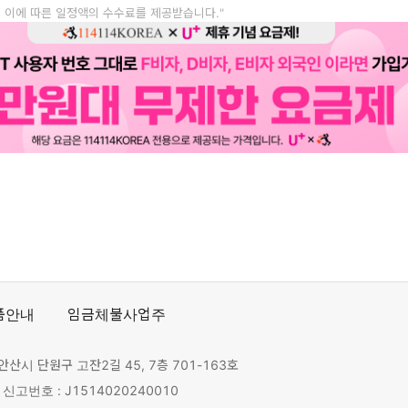
, 이에 따른 일정액의 수수료를 제공받습니다."
품안내
임금체불사업주
안산시 단원구 고잔2길 45, 7층 701-163호
고번호 : J1514020240010