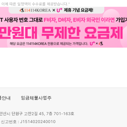
, 이에 따른 일정액의 수수료를 제공받습니다."
품안내
임금체불사업주
안산시 단원구 고잔2길 45, 7층 701-163호
고번호 : J1514020240010