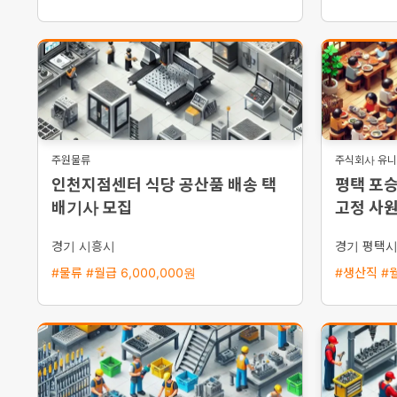
주원물류
주식회사 유
인천지점센터 식당 공산품 배송 택
평택 포
배기사 모집
고정 사원
능 및 기
경기 시흥시
경기 평택
#물류 #월급 6,000,000원
#생산직 #월