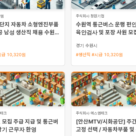
스템
주식회사 정원기업
단지 자동차 소형엔진부품
수원역 통근버스 운행 편
공 남성 생산직 채용 수원역
육안검사 및 포장 사원 모집
 운행
만원 이상 가능
시
경기 수원시
급 10,320원
#생산직 #시급 10,320원
영테크
주식회사 에스엠테크
 모집 주급 지급 및 통근버
[안산MTV/시화공단] 주간
장기 근무자 환영
고정 선택 / 자동차부품 및