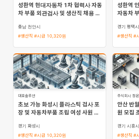
성환역 현대자동차 1차 협력사 자동
성환역 
차 부품 외관검사 및 생산직 채용 통
자동차 부
근버스 운행
채용 평
충남 천안시
경기 평택
#생산직 #시급 10,320원
#생산직 #시
대호솔루션
주식회사 정
초보 가능 화성시 플라스틱 검사 포
안산 반월
장 및 자동차부품 조립 여성 사원 채
원 모집 
용
경기 화성시
경기 시흥
#생산직 #시급 10,320원
#생산직 #시