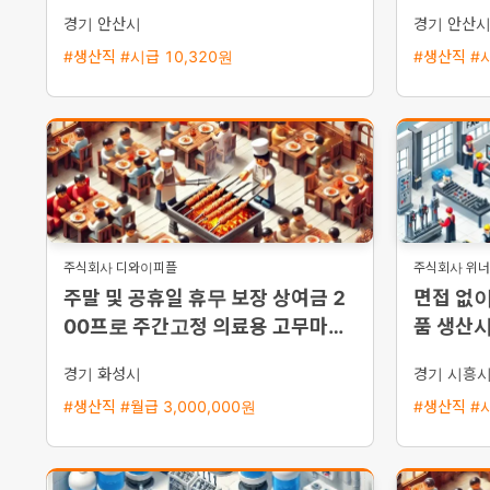
35만 원 지급 및 삼시세끼 제공
경기 안산시
경기 안산
#생산직 #시급 10,320원
#생산직 #시
주식회사 디와이피플
주식회사 위
주말 및 공휴일 휴무 보장 상여금 2
면접 없이
00프로 주간고정 의료용 고무마개
품 생산사
생산 세척 사원 모집
지급 주
경기 화성시
경기 시흥
#생산직 #월급 3,000,000원
#생산직 #시