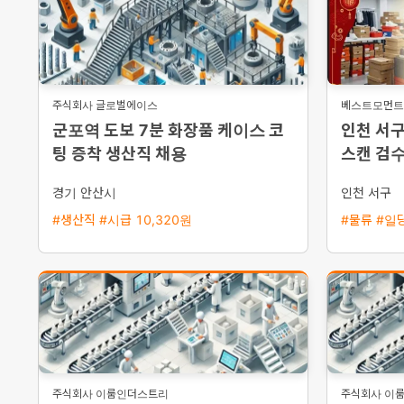
주식회사 글로벌에이스
베스트모먼트(
군포역 도보 7분 화장품 케이스 코
인천 서구
팅 증착 생산직 채용
스캔 검
경기 안산시
인천 서구
#생산직 #시급 10,320원
#물류 #일당
주식회사 이룸인더스트리
주식회사 이