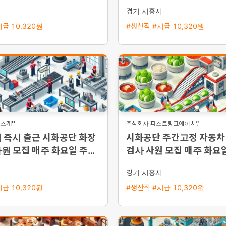
단순조립·검사 / 주급 가
시
경기 시흥시
급 10,320원
#생산직 #시급 10,320원
너스개발
주식회사 퍼스트링크에이치알
 즉시 출근 시화공단 화장
시화공단 주간고정 자동차
원 모집 매주 화요일 주급
검사 사원 모집 매주 화요일
5일 주간근무
급
시
경기 시흥시
급 10,320원
#생산직 #시급 10,320원