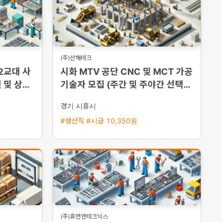
(주)산해테크
2교대 사
시화 MTV 공단 CNC 및 MCT 가공
원 및 상여
기술자 모집 (주간 및 주야간 선택
가능)
경기 시흥시
#생산직 #시급 10,350원
(주)휴먼앤테크닉스