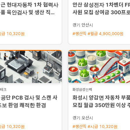
인근 현대자동차 1차 협력사
안산 삼성전자 1차벤더 F
품 육안검사 및 생산 직원
사원 모집 상여금 300프로
택 통근버스 운행
한 복리후생
시
경기 안산시
급 10,320원
#생산직 #월급 4,900,000원
온테크
화성삼성인력
공단 PCB 검사 및 스캔 사
화성시 양감면 자동차 부
초보 환영 쾌적한 환경
모집 월급 350만원 이상 
야 선택 가능 초보 및 외국
시
경기 오산시
급 10,320원
#생산직 #시급 10,320원