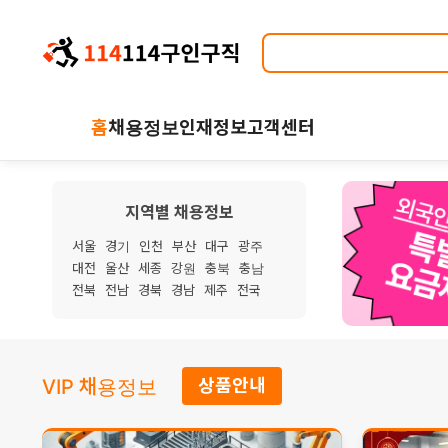
홈
채용정보
인재정보
고객센터
지역별 채용정보
서울
경기
인천
부산
대구
광주
대전
울산
세종
강원
충북
충남
전북
전남
경북
경남
제주
전국
VIP 채용정보
상품안내