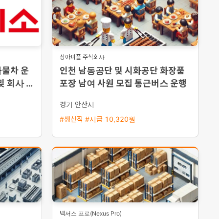
상아피플 주식회사
화물차 운
인천 남동공단 및 시화공단 화장품
및 회사 차
포장 남여 사원 모집 통근버스 운행
경기 안산시
#생산직 #시급 10,320원
넥서스 프로(Nexus Pro)