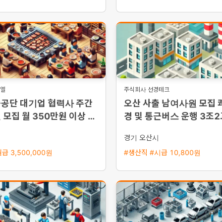
니엘
주식회사 선경테크
승공단 대기업 협력사 주간
오산 사출 남여사원 모집 
 모집 월 350만원 이상 가
경 및 통근버스 운행 3조
숙사 제공
시
경기 오산시
급 3,500,000원
#생산직 #시급 10,800원