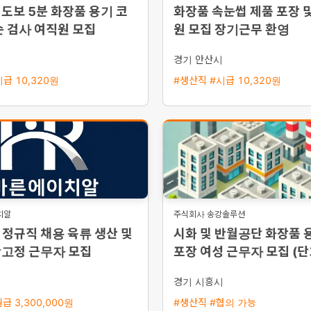
도보 5분 화장품 용기 코
화장품 속눈썹 제품 포장 및
순 검사 여직원 모집
원 모집 장기근무 환영
경기 안산시
급 10,320원
#생산직 #시급 10,320원
치알
주식회사 송강솔루션
정규직 채용 육류 생산 및
시화 및 반월공단 화장품 
간고정 근무자 모집
포장 여성 근무자 모집 (단
일당, 주급 가능)
시
경기 시흥시
급 3,300,000원
#생산직 #협의 가능