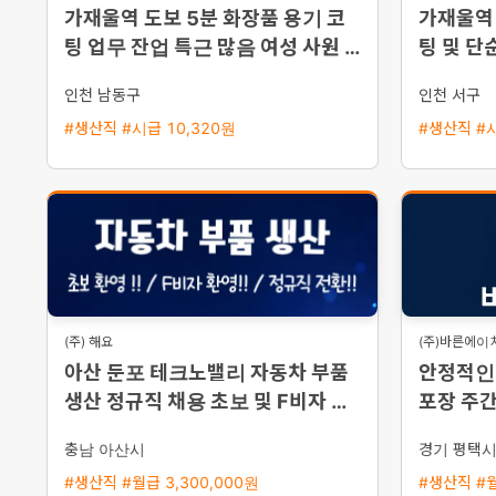
가재울역 도보 5분 화장품 용기 코
가재울역 
팅 업무 잔업 특근 많음 여성 사원 모
팅 및 단
집
인천 남동구
인천 서구
#생산직 #시급 10,320원
#생산직 #시
(주) 해요
(주)바른에이
아산 둔포 테크노밸리 자동차 부품
안정적인 
생산 정규직 채용 초보 및 F비자 환
포장 주
영 즉시 출근 가능
충남 아산시
경기 평택
#생산직 #월급 3,300,000원
#생산직 #월