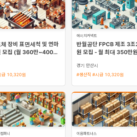
에이치커넥트
체 장비 표면세척 및 연마
반월공단 FPCB 제조 3조
 모집 (월 360만~400만
원 모집 - 월 최대 350만
/ 다양한 수당 혜택)
금 혜택, 통근버스 운행
시
경기 안산시
급 10,320원
#생산직 #시급 10,320원
도컴퍼니
이음파트너스