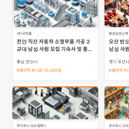
(주)굿피플
화성삼성인력
천안 직산 자동차 소형부품 가공 2
오산 반도
교대 남성 사원 모집 기숙사 및 통근
남성 사원
버스 운행
원 이상 
충남 천안시
경기 오산
#생산직 #시급 10,320원
#생산직 #시
주식회사 상도컴퍼니
주식회사 상