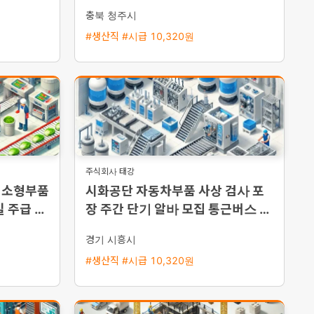
능·통근버
자 환영
충북 청주시
#생산직 #시급 10,320원
주식회사 태강
 소형부품
시화공단 자동차부품 사상 검사 포
 주급 지
장 주간 단기 알바 모집 통근버스 운
행
경기 시흥시
#생산직 #시급 10,320원