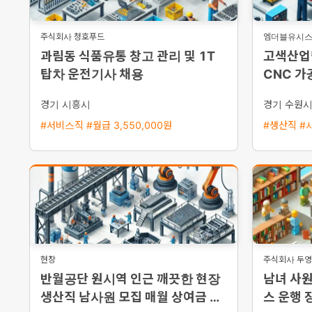
주식회사 청호푸드
엠더블유시
과림동 식품유통 창고 관리 및 1T
고색산업
탑차 운전기사 채용
CNC 가
통근버스
경기 시흥시
경기 수원
#서비스직 #월급 3,550,000원
#생산직 #시
현창
주식회사 두
반월공단 원시역 인근 깨끗한 현장
남녀 사원
생산직 남사원 모집 매월 상여금 약
스 운행 