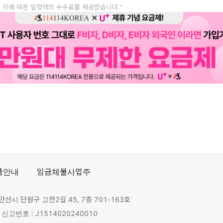
, 이에 따른 일정액의 수수료를 제공받습니다."
품안내
임금체불사업주
안산시 단원구 고잔2길 45, 7층 701-163호
고번호 : J1514020240010