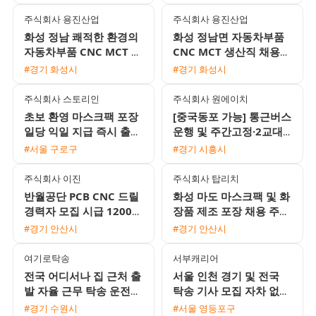
지급)
주식회사 용진산업
주식회사 용진산업
화성 정남 쾌적한 환경의
화성 정남면 자동차부품
자동차부품 CNC MCT 생
CNC MCT 생산직 채용
산직 채용
(월 400만원 이상 / 기숙
#경기 화성시
#경기 화성시
사 제공)
주식회사 스토리인
주식회사 원에이치
초보 환영 마스크팩 포장
[중국동포 가능] 통근버스
일당 익일 지급 즉시 출근
운행 및 주간고정·2교대
가능
맞춤 일자리 채용
#서울 구로구
#경기 시흥시
주식회사 이진
주식회사 탑리치
반월공단 PCB CNC 드릴
화성 마도 마스크팩 및 화
경력자 모집 시급 12000
장품 제조 포장 채용 주5
원 및 일 교통비 지원 정
일 주간고정 잔업없음 통
#경기 안산시
#경기 안산시
규직 전환 기회
근버스 운행
여기로탁송
서부캐리어
전국 어디서나 집 근처 출
서울 인천 경기 및 전국
발 자율 근무 탁송 운전기
탁송 기사 모집 자차 없이
사 모집 초보 및 외국인
자유롭게 근무하세요
#경기 수원시
#서울 영등포구