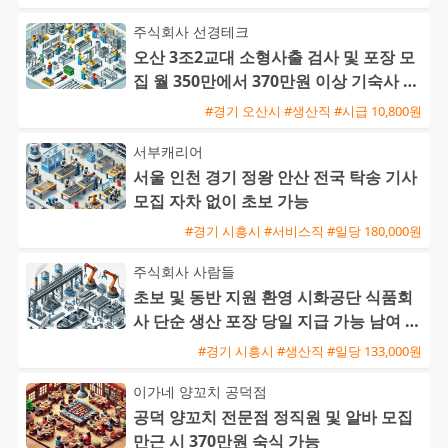
주식회사 선경테크
오산 3조2교대 소형사출 검사 및 포장 모
집 월 350만에서 370만원 이상 기숙사 지
원 및 통근버스 운행
#경기 오산시 #생산직 #시급 10,800원
서부캐리어
서울 인천 경기 정왕 안산 전국 탁송 기사
모집 자차 없이 초보 가능
#경기 시흥시 #서비스직 #일당 180,000원
주식회사 사람들
초보 및 동반 지원 환영 시화공단 식품회
사 단순 생산 포장 당일 지급 가능 남여 사
원 모집
#경기 시흥시 #생산직 #일당 133,000원
이가네 양꼬치 공덕점
공덕 양꼬치 전문점 정직원 및 알바 모집
만근 시 370만원 숙식 가능