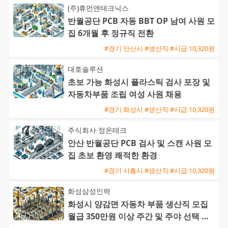
(주)휴먼앤테크닉스
반월공단 PCB 자동 BBT OP 남여 사원 모
집 6개월 후 정규직 전환
#경기 안산시 #생산직 #시급 10,320원
대호솔루션
초보 가능 화성시 플라스틱 검사 포장 및
자동차부품 조립 여성 사원 채용
#경기 화성시 #생산직 #시급 10,320원
주식회사 정온테크
안산 반월공단 PCB 검사 및 스캔 사원 모
집 초보 환영 쾌적한 환경
#경기 시흥시 #생산직 #시급 10,320원
화성삼성인력
화성시 양감면 자동차 부품 생산직 모집
월급 350만원 이상 주간 및 주야 선택 가