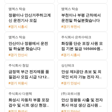
식 근무와 높은 정착률
엠엑스 탁송
엠엑스 탁송
정왕이나 안산거주하고계
부천이나 부평 근처에서
신 운전기사 모집
운전일 하실분찾습니다
#경기 시흥시
#경기 부천시
엠엑스 탁송
주식회사 은하수테크
안산이나 정왕에서 운전
화장품 단순 포장 사원 모
일 하실분 찾습니다
집 기본 일급 105000원
외국인 지원 가능
#경기 안산시
#경기 시흥시
주식회사 청암
상신테크
금정역 부근 전자제품 품
안성 제3공단 초보 및 외
질검사 모집 시급 12120
국인 비자 가능 전자 자동
원 주급 가능 완벽한 좌식
차 부품 조립 검수 용접
#경기 의왕시
#경기 안성시
근무
사원 모집
주식회사 다원텍
(주) 파트너원
화성시 자동차 부품 포장
안산 정왕동 사출 및 전자
검수 및 시트 생산 현장
회사 여성 생산 검사원 모
사원 채용
집 주급 일당 지급 및 통
#경기 화성시
#경기 안산시