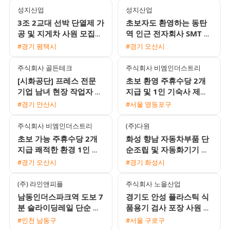
성지산업
성지산업
3조 2교대 선박 단열제 가
초보자도 환영하는 동탄
공 및 지게차 사원 모집
역 인근 전자회사 SMT 조
상여금과 유류비 지원 1
립검사 및 오퍼레이터 채
#경기 평택시
#경기 오산시
인 기숙사 제공
용 2주 2교대 근무
주식회사 골든테크
주식회사 비엠인더스트리
[시화공단] 프레스 전문
초보 환영 주휴수당 2개
기업 남녀 현장 작업자 모
지급 및 1인 기숙사 제공
집 (초보 가능)
안성 음성대소 생산직 채
#경기 안산시
#서울 영등포구
용
주식회사 비엠인더스트리
(주)다원
초보 가능 주휴수당 2개
화성 향남 자동차부품 단
지급 쾌적한 환경 1인 기
순조립 및 자동화기기 조
숙사 제공 안성 및 음성대
작원 모집 주간고정 유류
#경기 오산시
#경기 화성시
소 생산포장 인재 채용
비지원
(주) 라인앤피플
주식회사 노을산업
남동인더스파크역 도보 7
경기도 안성 플라스틱 식
분 슬라이딩레일 단순 생
품용기 검사 포장 사원 모
산직 남녀 모집 냉난방 완
집 초보 가능 1인실 기숙
#인천 남동구
#서울 구로구
비 주급 신청 가능
사 제공