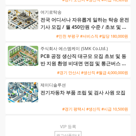
여기로탁송
전국 어디서나 자유롭게 일하는 탁송 운전
기사 모집 / 월 450만원 수준 / 초보 및 외
국인 환영
#인천 부평구 #서비스직 #일당 180,000원
주식회사 에스엠케이 (SMK Co.Ltd.)
PCB 공정 생산직 대규모 모집 초보 및 동
반 지원 환영 비대면 면접 및 통근버스 운
행
#경기 안산시 #생산직 #월급 4,000,000원
제이디솔루션
전기자동차 부품 조립 및 검사 사원 모집
#경기 평택시 #생산직 #시급 10,500원
VIP 등록
광고상품안내