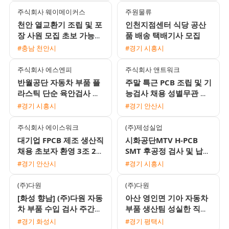
주식회사 웨이메이커스
주원물류
천안 열교환기 조립 및 포
인천지점센터 식당 공산
장 사원 모집 초보 가능
품 배송 택배기사 모집
60세 이하 남여 월 평균
#충남 천안시
#경기 시흥시
270만원
주식회사 에스엔피
주식회사 앤트워크
반월공단 자동차 부품 플
주말 특근 PCB 조립 및 기
라스틱 단순 육안검사 및
능검사 채용 성별무관 당
손조립 모집 통근지원 및
일 및 주급 지급 가능
#경기 시흥시
#경기 안산시
자차수당 제공
주식회사 에이스워크
(주)제성실업
대기업 FPCB 제조 생산직
시화공단MTV H-PCB
채용 초보자 환영 3조 2교
SMT 후공정 검사 및 납땜
대 및 통근버스 운행
여성 사원 모집 (주간고
#경기 안산시
#경기 시흥시
정/주급지급)
(주)다원
(주)다원
[화성 향남] (주)다원 자동
아산 영인면 기아 자동차
차 부품 수입 검사 주간
부품 생산팀 성실한 직원
고정 사원 모집 (유류비
모집
#경기 화성시
#경기 평택시