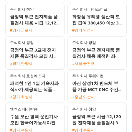
환영
주식회사 청암
주식회사 나이스피플
금정역 부근 전자제품 품
화장품 유리병 생산직 모
질검사 채용 시급 12,120
집 급여 380,450 이상 3
원 주급 가능 및 좌식근무
조2교대 검사 포장 QC 외
#경기 군포시
#경기 안성시
환경
국인 환영
주식회사 청암
주식회사 청암
금정역 부근 3교대 전자
금정역 부근 전자제품 품
제품 품질검사 모집 시급
질검사 채용 쾌적한 좌식
12,120원 및 주급 가능
근무 및 주급 가능
#경기 안양시
#서울 금천구
완전 좌식근무
주식회사 효성에스디
주식회사 투웨이컴
쾌적한 1인 1실 기숙사와
아산 삼성1차 반도체 부
식사가 제공되는 식품 포
품 가공 MCT CNC 주간
장지 생산 사원 모집
및 2교대 모집 무료 기숙
#경기 화성시
#충남 아산시
사 제공
엠엑스 대리탁송
주식회사 청암
수원 오산 평택 운전기사
금정역 부근 시급 12,120
모집 한국어가능해야됩니
원 전자제품 품질검사 3
다
교대 사원 모집 쾌적한 좌
#경기 수원시
#경기 수원시