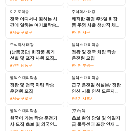
근버스 운행
여기로탁송
주식회사 태강
전국 어디서나 원하는 시
쾌적한 환경 주5일 화장
간에 일하는 여기로탁송
품 뚜껑 사출 생산직 채용
운전기사 모집 (초보 및
주급 가능 및 정직원 전환
#서울 구로구
#인천 서구
외국인 환영)
기회
주식회사 태강
엠엑스 대리탁송
[남동공단] 화장품 용기
정왕 및 전국 차량 탁송
선별 및 포장 사원 모집
운전원 모집
(주급 가능 / 주5일 2교
#인천 남동구
#인천 부평구
대)
엠엑스 대리탁송
엠엑스 대리탁송
정왕 및 전국 차량 탁송
급구 운전일 하실분/ 정왕
운전원 모집
안산 서울 인천 모든지역
가능
#서울 구로구
#경기 시흥시
엠엑스 대리탁송
(주)뉴텍
한국어 가능 탁송 운전기
초보 환영 당일 및 익일지
사 모집 초보 및 외국인
급 물류센터 포장 인재 모
환영
집