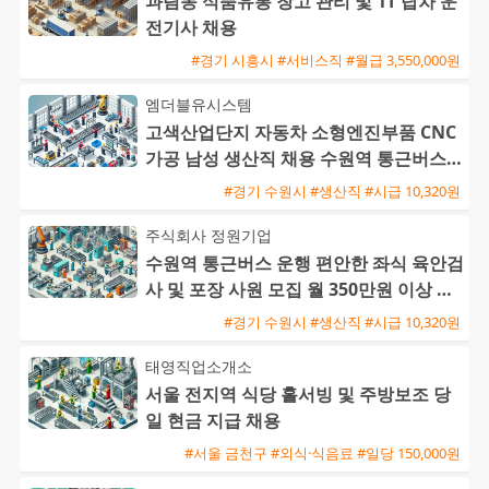
과림동 식품유통 창고 관리 및 1T 탑차 운
전기사 채용
#경기 시흥시 #서비스직 #월급 3,550,000원
엠더블유시스템
고색산업단지 자동차 소형엔진부품 CNC
가공 남성 생산직 채용 수원역 통근버스
운행
#경기 수원시 #생산직 #시급 10,320원
주식회사 정원기업
수원역 통근버스 운행 편안한 좌식 육안검
사 및 포장 사원 모집 월 350만원 이상 가
능
#경기 수원시 #생산직 #시급 10,320원
태영직업소개소
서울 전지역 식당 홀서빙 및 주방보조 당
일 현금 지급 채용
#서울 금천구 #외식·식음료 #일당 150,000원