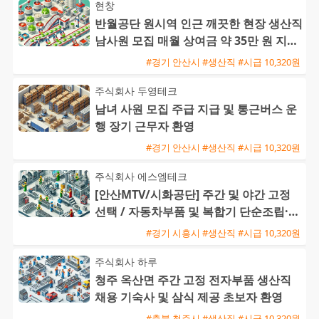
현창
반월공단 원시역 인근 깨끗한 현장 생산직
남사원 모집 매월 상여금 약 35만 원 지급
및 삼시세끼 제공
#경기 안산시 #생산직 #시급 10,320원
주식회사 두영테크
남녀 사원 모집 주급 지급 및 통근버스 운
행 장기 근무자 환영
#경기 안산시 #생산직 #시급 10,320원
주식회사 에스엠테크
[안산MTV/시화공단] 주간 및 야간 고정
선택 / 자동차부품 및 복합기 단순조립·검
사 / 주급 가능·통근버
#경기 시흥시 #생산직 #시급 10,320원
주식회사 하루
청주 옥산면 주간 고정 전자부품 생산직
채용 기숙사 및 삼식 제공 초보자 환영
#충북 청주시 #생산직 #시급 10,320원