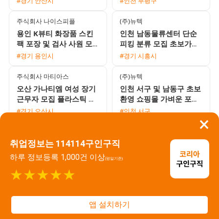
#경기 안산시
#인천 부평구
주식회사 나이스피플
(주)뉴텍
용인 K뷰티 화장품 스킨
인천 남동물류센터 단순
팩 포장 및 검사 사원 모
피킹 분류 모집 초보가능
집 초보 및 동반지원 환영
익일지급 프로모션 진행
#경기 용인시
#경기 시흥시
익일지급
주식회사 마티아스
(주)뉴텍
오산 가나티엠 여성 장기
인천 서구 및 남동구 초보
근무자 모집 플라스틱 사
환영 쇼핑몰 가벼운 포장
상 및 검사 단순 작업 통
및 라벨 부착 단순 업무
#경기 오산시
#인천 서구
×
근버스 운행
당일지급 가능
비에이
주식회사 일등기업
취업정보는 114114구인구직
정남면 대기업 자동차 헤
정남산업단지 기초화장품
드라이트 조립 사출 사원
단순포장 신입 채용 오산
하루 정보등록 1,000건 이상
(평일기준)
모집 초보 및 교포 환영
병점 통근버스 운행 주간
#경기 오산시
#경기 오산시
★★★★★
고정 워라밸 보장
주식회사 일등기업
주식회사 일등기업
오산 통근버스 운행 화장
기초화장품 포장 긴급 대
앱 설치하기
품 케이스 단순 조립 대규
규모 채용 만근수당 및 교