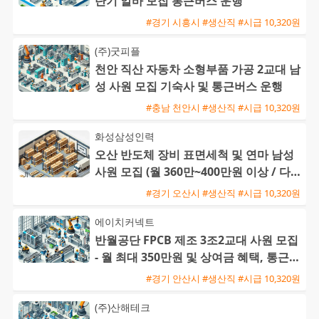
단기 알바 모집 통근버스 운행
#경기 시흥시 #생산직 #시급 10,320원
(주)굿피플
천안 직산 자동차 소형부품 가공 2교대 남
성 사원 모집 기숙사 및 통근버스 운행
#충남 천안시 #생산직 #시급 10,320원
화성삼성인력
오산 반도체 장비 표면세척 및 연마 남성
사원 모집 (월 360만~400만원 이상 / 다양
한 수당 혜택)
#경기 오산시 #생산직 #시급 10,320원
에이치커넥트
반월공단 FPCB 제조 3조2교대 사원 모집
- 월 최대 350만원 및 상여금 혜택, 통근버
스 운행
#경기 안산시 #생산직 #시급 10,320원
(주)산해테크