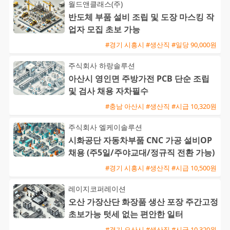
월드앤클래스(주)
반도체 부품 설비 조립 및 도장 마스킹 작
업자 모집 초보 가능
#경기 시흥시 #생산직 #일당 90,000원
주식회사 하랑솔루션
아산시 영인면 주방가전 PCB 단순 조립
및 검사 채용 자차필수
#충남 아산시 #생산직 #시급 10,320원
주식회사 엘케이솔루션
시화공단 자동차부품 CNC 가공 설비OP
채용 (주5일/주야교대/정규직 전환 가능)
#경기 시흥시 #생산직 #시급 10,500원
레이지코퍼레이션
오산 가장산단 화장품 생산 포장 주간고정
초보가능 텃세 없는 편안한 일터
#경기 오산시 #생산직 #시급 10,320원