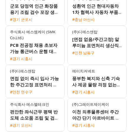
군포 당정역 인근 화장품
성환역 인근 현대자동차
용기 조립 검수 포장 생산
1차 협력사 자동차 부품
사원 모집 F비자 가능 가
육안검사 및 생산직 모집
#경기 군포시
#충남 아산시
불 가능
월 350만에서 400만원
주식회사 에스엠케이 (SMK
(주)디에스앤탑
Co.Ltd.)
[면접 없음/주간고정] 알
PCB 전공정 채용 초보자
루미늄 표면처리 생산직
가능 통근버스 운행 대기
모집 (시급 10520원 / 주
#인천 남동구
업 1차 협력사
급 가능 / 퇴직금 지급)
#경기 시흥시
(주)디에스앤탑
에이치커넥트
면접 없이 즉시 입사 가능
풍부한 복지와 신축 기숙
한 주간고정 표면처리 생
사 제공 물량 걱정 없는
산직 모집 (시급 10520원
전자부품 생산직 모집
#인천 연수구
#경기 시흥시
/ 주급 가능)
주식회사 에스엘테크인
(주)그레이트제이케이
편안한 좌식근무 평택 반
이천 의류물류센터 주간
도체 소모품 조립 및 검사
야간 단기 아르바이트 모
주간고정 채용 상여120%
집
#경기 오산시
#경기 시흥시
통근버스 운행