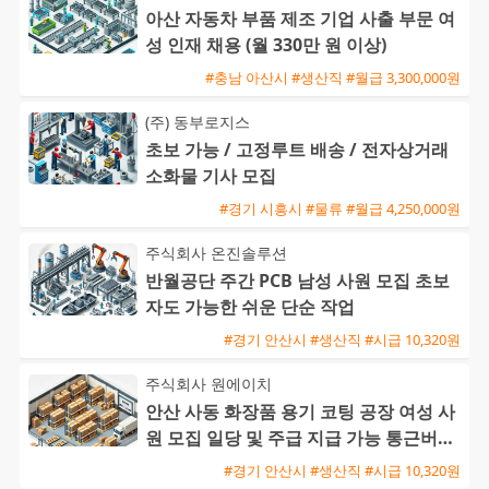
아산 자동차 부품 제조 기업 사출 부문 여
성 인재 채용 (월 330만 원 이상)
#충남 아산시 #생산직 #월급 3,300,000원
(주) 동부로지스
초보 가능 / 고정루트 배송 / 전자상거래
소화물 기사 모집
#경기 시흥시 #물류 #월급 4,250,000원
주식회사 온진솔루션
반월공단 주간 PCB 남성 사원 모집 초보
자도 가능한 쉬운 단순 작업
#경기 안산시 #생산직 #시급 10,320원
주식회사 원에이치
안산 사동 화장품 용기 코팅 공장 여성 사
원 모집 일당 및 주급 지급 가능 통근버스
운행
#경기 안산시 #생산직 #시급 10,320원