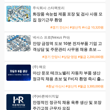
주식회사 스타팩토리
화장품 속눈썹 제품 포장 및 검사 사원 모
집 장기근무 환영
#경기 안산시 #생산직 #시급 10,320원
넥서스 프로(Nexus Pro)
안양 금정역 도보 10분 전자부품 기업 고
객상담 및 주문관리 사무원 채용 초보 가
능
#경기 안양시 #상담·영업 #월급 2,200,000원
(주) 해요
아산 둔포 테크노밸리 자동차 부품 생산
정규직 채용 초보 및 F비자 환영 즉시 출
근 가능
#충남 아산시 #생산직 #월급 3,300,000원
(주)바른에이치알
안정적인 정규직 채용 육류 생산 및 포장
주간고정 근무자 모집