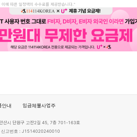
, 이에 따른 일정액의 수수료를 제공받습니다."
품안내
임금체불사업주
안산시 단원구 고잔2길 45, 7층 701-163호
고번호 : J1514020240010