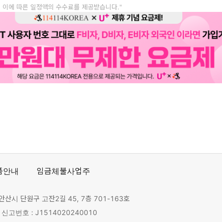
, 이에 따른 일정액의 수수료를 제공받습니다."
품안내
임금체불사업주
안산시 단원구 고잔2길 45, 7층 701-163호
고번호 : J1514020240010