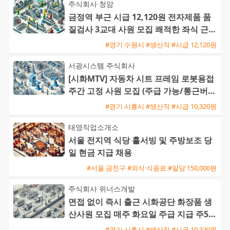
주식회사 청암
금정역 부근 시급 12,120원 전자제품 품
질검사 3교대 사원 모집 쾌적한 좌식 근무
와 높은 정착률
#경기 수원시 #생산직 #시급 12,120원
서광시스템 주식회사
[시화MTV] 자동차 시트 프레임 로봇용접
주간 고정 사원 모집 (주급 가능/통근버스
운행)
#경기 시흥시 #생산직 #시급 10,320원
태영직업소개소
서울 전지역 식당 홀서빙 및 주방보조 당
일 현금 지급 채용
#서울 금천구 #외식·식음료 #일당 150,000원
주식회사 위너스개발
면접 없이 즉시 출근 시화공단 화장품 생
산사원 모집 매주 화요일 주급 지급 주5일
주간근무
#경기 시흥시 #생산직 #시급 10,320원