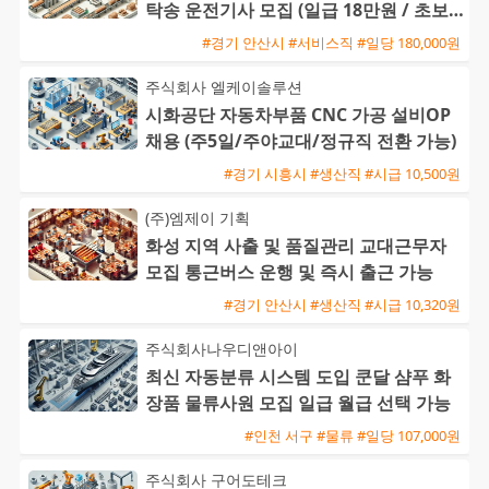
탁송 운전기사 모집 (일급 18만원 / 초보
및 외국인 가능)
#경기 안산시 #서비스직 #일당 180,000원
주식회사 엘케이솔루션
시화공단 자동차부품 CNC 가공 설비OP
채용 (주5일/주야교대/정규직 전환 가능)
#경기 시흥시 #생산직 #시급 10,500원
(주)엠제이 기획
화성 지역 사출 및 품질관리 교대근무자
모집 통근버스 운행 및 즉시 출근 가능
#경기 안산시 #생산직 #시급 10,320원
주식회사나우디앤아이
최신 자동분류 시스템 도입 쿤달 샴푸 화
장품 물류사원 모집 일급 월급 선택 가능
#인천 서구 #물류 #일당 107,000원
주식회사 구어도테크