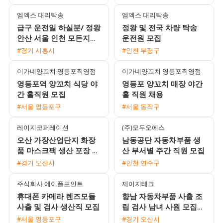
이상 가능
방식 지원
엠엑스 대리탁송
엠엑스 대리탁송
급구 운전일 하실분/ 정왕
정왕 및 전국 차량 탁송
안산 서울 인천 모든지역
운전원 모집
가능
#경기 시흥시
#인천 부평구
이가네양꼬치 영등포직영점
이가네양꼬치 영등포직영점
영등포역 양꼬치 식당 야
영등포 양꼬치 매장 야간
간 홀직원 모집
홀 직원 채용
#서울 영등포구
#서울 동작구
레이지코퍼레이션
(주)모두오에스
오산 가장산업단지 화장
남동공단 자동차부품 생
품 마스크팩 생산 포장 주
산 부서별 주간 직원 모집
간 직원 채용
#경기 오산시
#인천 연수구
주식회사 에이플포인트
제이지테크
휴대폰 카메라 렌즈모듈
향남 자동차부품 사출 조
사출 및 검사 생산직 모집
립 검사 남녀 사원 모집
월 450만원 이상 가능 쾌
#서울 영등포구
#경기 오산시