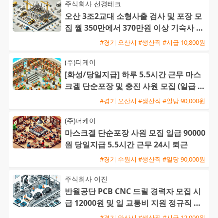
주식회사 선경테크
오산 3조2교대 소형사출 검사 및 포장 모
집 월 350만에서 370만원 이상 기숙사 지
원 및 통근버스 운행
#경기 오산시 #생산직 #시급 10,800원
(주)더케이
[화성/당일지급] 하루 5.5시간 근무 마스
크겔 단순포장 및 충진 사원 모집 (일급 9
0,000원)
#경기 오산시 #생산직 #일당 90,000원
(주)더케이
마스크겔 단순포장 사원 모집 일급 90000
원 당일지급 5.5시간 근무 24시 퇴근
#경기 수원시 #생산직 #일당 90,000원
주식회사 이진
반월공단 PCB CNC 드릴 경력자 모집 시
급 12000원 및 일 교통비 지원 정규직 전
환 기회
#경기 안산시 #생산직 #시급 12,000원