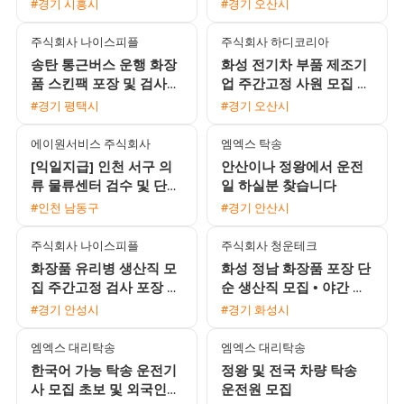
#경기 시흥시
#경기 오산시
주식회사 나이스피플
주식회사 하디코리아
송탄 통근버스 운행 화장
화성 전기차 부품 제조기
품 스킨팩 포장 및 검사
업 주간고정 사원 모집 초
사원 모집 일급 166875
보 및 교포 가능
#경기 평택시
#경기 오산시
원 익일지급 중석식제공
에이원서비스 주식회사
엠엑스 탁송
[익일지급] 인천 서구 의
안산이나 정왕에서 운전
류 물류센터 검수 및 단순
일 하실분 찾습니다
포장 사원 모집 (시급
#인천 남동구
#경기 안산시
12,500원)
주식회사 나이스피플
주식회사 청운테크
화장품 유리병 생산직 모
화성 정남 화장품 포장 단
집 주간고정 검사 포장 선
순 생산직 모집 • 야간 월
별 유류비 지원 및 동반
350만원 이상 • 상여 100
#경기 안성시
#경기 화성시
가능
만원 및 정착지원금 40
엠엑스 대리탁송
엠엑스 대리탁송
한국어 가능 탁송 운전기
정왕 및 전국 차량 탁송
사 모집 초보 및 외국인
운전원 모집