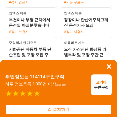
환영
#경기 안산시
#서울 구로구
엠엑스 탁송
엠엑스 탁송
부천이나 부평 근처에서
정왕이나 안산거주하고계
운전일 하실분찾습니다
신 운전기사 모집
#경기 부천시
#경기 시흥시
주식회사 엔디오토
이음파트너스
시화공단 자동차 부품 단
오산 가장산단 화장품 라
순조립 및 포장 모집 주간
벨부착 및 포장 주간 근무
고정 주야교대 선택 가능
자 모집 (상여금 50% 및
#경기 시흥시
#경기 오산시
×
통근버스 운행)
주식회사 에이스워크
주식회사 씨앤테크놀러지
취업정보는 114114구인구직
신입 가능 PCB 라우터 부
의왕 오산 스마트폰 카메
서 회사 직접 채용 3조2교
라 렌즈 모듈 생산 사원
하루 정보등록 1,000건 이상
(평일기준)
대 모집
모집 주야2교대 및 주간
#경기 안산시
#경기 오산시
★★★★★
고정 선택 가능
포커스직업소개소
주식회사 엠에치솔루션
시화/반월공단 마스크팩
통근버스 운행 및 우수한
앱 설치하기
생산직 모집 매주 화요일
복지, 자동차부품 회사 쇼