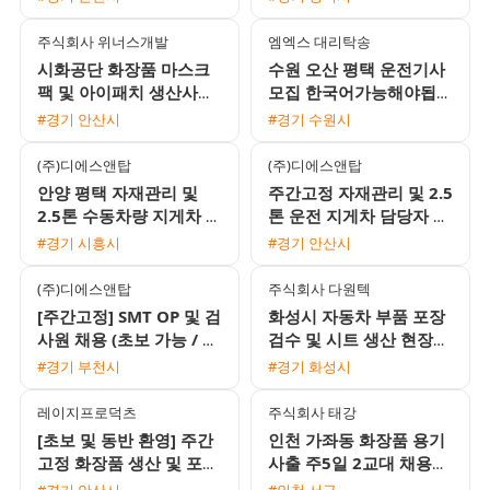
주식회사 위너스개발
엠엑스 대리탁송
시화공단 화장품 마스크
수원 오산 평택 운전기사
팩 및 아이패치 생산사원
모집 한국어가능해야됩니
모집 (주급 가능)
다
#경기 안산시
#경기 수원시
(주)디에스앤탑
(주)디에스앤탑
안양 평택 자재관리 및
주간고정 자재관리 및 2.5
2.5톤 수동차량 지게차 운
톤 운전 지게차 담당자 모
전 주간고정 채용
집
#경기 시흥시
#경기 안산시
(주)디에스앤탑
주식회사 다원텍
[주간고정] SMT OP 및 검
화성시 자동차 부품 포장
사원 채용 (초보 가능 / 동
검수 및 시트 생산 현장
반 지원 환영 / 식사 지원)
사원 채용
#경기 부천시
#경기 화성시
레이지프로덕츠
주식회사 태강
[초보 및 동반 환영] 주간
인천 가좌동 화장품 용기
고정 화장품 생산 및 포장
사출 주5일 2교대 채용
모집 (월 320~330만원
(에어컨 완비 / 정직원 전
#경기 안산시
#인천 서구