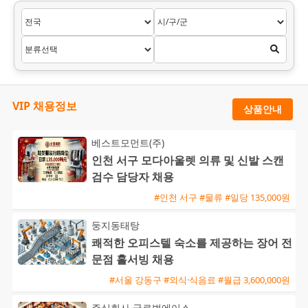
VIP 채용정보
상품안내
베스트모먼트(주)
인천 서구 모다아울렛 의류 및 신발 스캔
검수 담당자 채용
#인천 서구 #물류 #일당 135,000원
둥지동태탕
쾌적한 오피스텔 숙소를 제공하는 장어 전
문점 홀서빙 채용
#서울 강동구 #외식·식음료 #월급 3,600,000원
주식회사 글로벌에이스