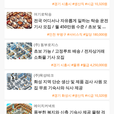
#경기 시흥시 #생산직 #시급 10,320원
여기로탁송
전국 어디서나 자유롭게 일하는 탁송 운전
기사 모집 / 월 450만원 수준 / 초보 및 외
국인 환영
#인천 부평구 #서비스직 #일당 180,000원
(주) 동부로지스
초보 가능 / 고정루트 배송 / 전자상거래
소화물 기사 모집
#경기 시흥시 #물류 #월급 4,250,000원
(주)목성테크
화성 지역 단순 생산 및 제품 검사 사원 모
집 무료 기숙사와 식사 제공
#경기 화성시 #생산직 #시급 10,320원
에이치커넥트
풍부한 복지와 신축 기숙사 제공 물량 걱