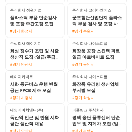
적한 환경 기숙사 제공
주식회사 정원기업
주식회사 코리아엠에스
플라스틱 부품 단순검사
군포첨단산업단지 플라스
및 포장 주간고정 모집
틱 부품 검사 및 포장 사
원 모집 주급 정산 가능
#경기 화성시
#경기 수원시
주식회사 에이치디
주식회사 나이스피플
화성 정수기 조립 및 사출
화장품 공장 스킨팩 파트
생산직 모집 (일급/주급/
일급 아르바이트 모집
월급 선택 가능)
#경기 안산시
#경기 용인시
에이치커넥트
주식회사 나이스피플
시화 통근버스 운행 반월
화장품 유리병 생산업체
공단 FPCB 제조 모집
부서별 모집
#경기 시흥시
#경기 화성시
대영에이치앤디(주)
피플링크 주식회사
독산역 인근 및 반월 시화
평택 송탄 물류센터 단순
공단 생산직 채용
업무 및 지게차 모집 (일
급/알바 가능)
#경기 안산시
#경기 평택시