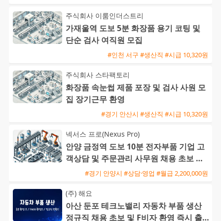
주식회사 이룸인더스트리
가재울역 도보 5분 화장품 용기 코팅 및
단순 검사 여직원 모집
#인천 서구 #생산직 #시급 10,320원
주식회사 스타팩토리
화장품 속눈썹 제품 포장 및 검사 사원 모
집 장기근무 환영
#경기 안산시 #생산직 #시급 10,320원
넥서스 프로(Nexus Pro)
안양 금정역 도보 10분 전자부품 기업 고
객상담 및 주문관리 사무원 채용 초보 가
능
#경기 안양시 #상담·영업 #월급 2,200,000원
(주) 해요
아산 둔포 테크노밸리 자동차 부품 생산
정규직 채용 초보 및 F비자 환영 즉시 출