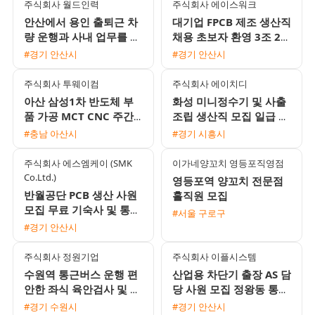
주식회사 월드인력
주식회사 에이스워크
안산에서 용인 출퇴근 차
대기업 FPCB 제조 생산직
량 운행과 사내 업무를 병
채용 초보자 환영 3조 2교
행할 대형면허 소지자를
대 및 통근버스 운행
#경기 안산시
#경기 안산시
모집합니다
주식회사 투웨이컴
주식회사 에이치디
아산 삼성1차 반도체 부
화성 미니정수기 및 사출
품 가공 MCT CNC 주간
조립 생산직 모집 일급 주
및 2교대 모집 무료 기숙
급 익일지급 통근버스 운
#충남 아산시
#경기 시흥시
사 제공
행 초보 가능
주식회사 에스엠케이 (SMK
이가네양꼬치 영등포직영점
Co.Ltd.)
영등포역 양꼬치 전문점
반월공단 PCB 생산 사원
홀직원 모집
모집 무료 기숙사 및 통근
#서울 구로구
버스 운행 3조2교대
#경기 안산시
주식회사 정원기업
주식회사 이플시스템
수원역 통근버스 운행 편
산업용 차단기 출장 AS 담
안한 좌식 육안검사 및 포
당 사원 모집 정왕동 통근
장 사원 모집 월 350만원
버스 운행 및 다양한 정산
#경기 수원시
#경기 안산시