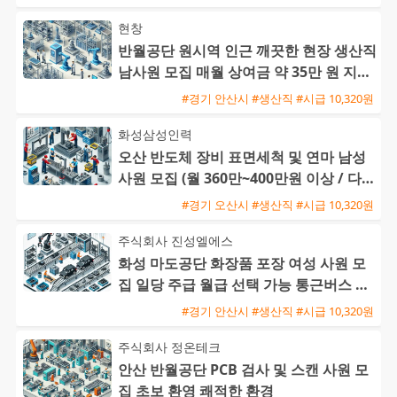
현창
반월공단 원시역 인근 깨끗한 현장 생산직
남사원 모집 매월 상여금 약 35만 원 지급
및 삼시세끼 제공
#경기 안산시 #생산직 #시급 10,320원
화성삼성인력
오산 반도체 장비 표면세척 및 연마 남성
사원 모집 (월 360만~400만원 이상 / 다양
한 수당 혜택)
#경기 오산시 #생산직 #시급 10,320원
주식회사 진성엘에스
화성 마도공단 화장품 포장 여성 사원 모
집 일당 주급 월급 선택 가능 통근버스 운
행
#경기 안산시 #생산직 #시급 10,320원
주식회사 정온테크
안산 반월공단 PCB 검사 및 스캔 사원 모
집 초보 환영 쾌적한 환경