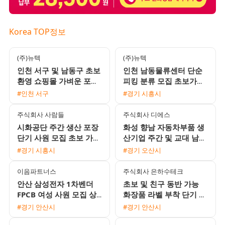
Korea TOP정보
(주)뉴텍
(주)뉴텍
인천 서구 및 남동구 초보
인천 남동물류센터 단순
환영 쇼핑몰 가벼운 포장
피킹 분류 모집 초보가능
및 라벨 부착 단순 업무
익일지급 프로모션 진행
#인천 서구
#경기 시흥시
당일지급 가능
주식회사 사람들
주식회사 디에스
시화공단 주간 생산 포장
화성 향남 자동차부품 생
단기 사원 모집 초보 가능
산기업 주간 및 교대 남녀
통근버스 운행
사원 모집 통근버스 및 유
#경기 시흥시
#경기 오산시
류비 지원
이음파트너스
주식회사 은하수테크
안산 삼성전자 1차벤더
초보 및 친구 동반 가능
FPCB 여성 사원 모집 상
화장품 라벨 부착 단기 장
여금 300프로 및 다양한
기 사원 모집
#경기 안산시
#경기 안산시
복리후생