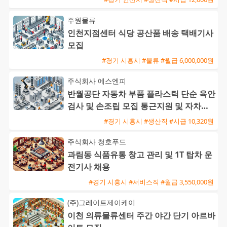
주원물류
인천지점센터 식당 공산품 배송 택배기사
모집
#경기 시흥시 #물류 #월급 6,000,000원
주식회사 에스엔피
반월공단 자동차 부품 플라스틱 단순 육안
검사 및 손조립 모집 통근지원 및 자차수
당 제공
#경기 시흥시 #생산직 #시급 10,320원
주식회사 청호푸드
과림동 식품유통 창고 관리 및 1T 탑차 운
전기사 채용
#경기 시흥시 #서비스직 #월급 3,550,000원
(주)그레이트제이케이
이천 의류물류센터 주간 야간 단기 아르바