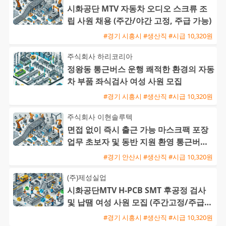
시화공단 MTV 자동차 오디오 스크류 조
립 사원 채용 (주간/야간 고정, 주급 가능)
#경기 시흥시 #생산직 #시급 10,320원
주식회사 하리코리아
정왕동 통근버스 운행 쾌적한 환경의 자동
차 부품 좌식검사 여성 사원 모집
#경기 시흥시 #생산직 #시급 10,320원
주식회사 이현솔루텍
면접 없이 즉시 출근 가능 마스크팩 포장
업무 초보자 및 동반 지원 환영 통근버스
운행
#경기 안산시 #생산직 #시급 10,320원
(주)제성실업
시화공단MTV H-PCB SMT 후공정 검사
및 납땜 여성 사원 모집 (주간고정/주급지
급)
#경기 시흥시 #생산직 #시급 10,320원