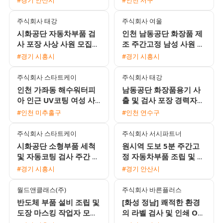
이상 가능)
환 가능 / 주급 가능)
주식회사 태강
주식회사 여울
시화공단 자동차부품 검
인천 남동공단 화장품 제
사 포장 사상 사원 모집
조 주간고정 남성 사원 모
주간 단기 가능 통근버스
집 시급 15000원 일당 익
#경기 시흥시
#경기 시흥시
운행
일지급
주식회사 스타트케이
주식회사 태강
인천 가좌동 해수워터피
남동공단 화장품용기 사
아 인근 UV코팅 여성 사
출 및 검사 포장 경력자
원 모집 주급 및 가불 가
채용 알찬 수당과 유급휴
#인천 미추홀구
#인천 연수구
능 분위기 좋은 근무지
가 제공
주식회사 스타트케이
주식회사 서시파트너
시화공단 소형부품 세척
원시역 도보 5분 주간고
및 자동코팅 검사 주간 사
정 자동차부품 조립 및 포
원 모집
장 장기 근무자 모집
#경기 시흥시
#경기 안산시
월드앤클래스(주)
주식회사 바른플러스
반도체 부품 설비 조립 및
[화성 정남] 쾌적한 환경
도장 마스킹 작업자 모집
의 라벨 검사 및 인쇄 OP
초보 가능
모집 (통근버스 운행)