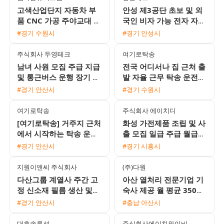
고색산업단지 자동차 부
안성 제3공단 초보 및 외
품 CNC 가공 주야교대 남
국인 비자 가능 전자 자동
성 생산직 채용 통근버스
차 부품 조립 검수 용접
#경기 수원시
#경기 안성시
운행
사원 모집
주식회사 두영테크
여기로탁송
남녀 사원 모집 주급 지급
전국 어디서나 집 근처 출
및 통근버스 운행 장기 근
발 자율 근무 탁송 운전기
무자 환영
사 모집 초보 및 외국인
#경기 안산시
#경기 수원시
환영
여기로탁송
주식회사 에이치디
[여기로탁송] 거주지 근처
화성 가전제품 조립 및 사
에서 시작하는 탁송 운전
출 모집 일급 주급 월급
기사 모집 (일급 18만원 /
선택 가능 정왕동 통근버
#경기 안산시
#경기 시흥시
초보 및 외국인 가능)
스 운행
지원이앤씨 주식회사
(주)다원
다산그룹 계열사 주간 고
아산 열처리 전문기업 기
정 신소재 필름 생산 및
숙사 제공 월 평균 350만
설비 조작원 모집 무료 사
원 이상 부서별 인재 모집
#경기 안산시
#충남 아산시
내기숙사 제공
대호솔루션
주식회사에이치와이비