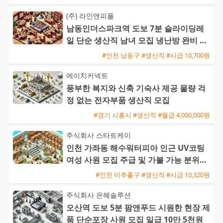
(주) 라인앤피플
남동인더스파크역 도보 7분 슬라이딩레
일 단순 생산직 남녀 모집 냉난방 완비 주
급 신청 가능
#인천 남동구 #생산직 #시급 10,700원
에이치커넥트
풍부한 복지와 신축 기숙사 제공 물량 걱
정 없는 전자부품 생산직 모집
#경기 시흥시 #생산직 #월급 4,000,000원
주식회사 스타트케이
인천 가좌동 해수워터피아 인근 UV코팅
여성 사원 모집 주급 및 가불 가능 분위기
좋은 근무지
#인천 미추홀구 #생산직 #시급 10,320원
주식회사 은혜솔루션
오산역 도보 5분 팜앤푸드 시원한 현장 제
품 단순포장 사원 모집 일급 10만 5천원