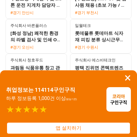
톤 운전 지게차 담당자 모
사원 채용 (초보 가능 / 동
집
반 지원 환영 / 식사 지원)
#경기 안산시
#경기 부천시
주식회사 바른플러스
일월테크
[화성 정남] 쾌적한 환경
롯데물류 롯데마트 식자
의 라벨 검사 및 인쇄 OP
재 피킹 분류 상시근무자
모집 (통근버스 운행)
모집 당일지급
#경기 오산시
#경기 수원시
주식회사 청호푸드
주식회사 에스비테크인
과림동 식품유통 창고 관
평택 진위면 콘텍트렌즈
×
리 및 1T 탑차 운전기사
단순 포장 및 검사 사원
채용
모집 초보자와 F비자 가
#경기 시흥시
#경기 오산시
능
취업정보는 114114구인구직
주식회사 에스비테크인
주식회사 청암
하루 정보등록 1,000건 이상
(평일기준)
정남 2교대 월 330만원
금정역 부근 시급 12,120
★★★★★
주간 280만원 스티로폼
원 전자제품 품질검사 3
박스 생산 포장 사원 모집
교대 사원 모집 쾌적한 좌
#경기 오산시
#경기 수원시
식 근무와 높은 정착률
앱 설치하기
주식회사 청암
이음파트너스
금정역 부근 전자제품 품
오산 가장산단 화장품 라