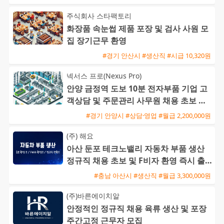
주식회사 스타팩토리
화장품 속눈썹 제품 포장 및 검사 사원 모
집 장기근무 환영
#경기 안산시 #생산직 #시급 10,320원
넥서스 프로(Nexus Pro)
안양 금정역 도보 10분 전자부품 기업 고
객상담 및 주문관리 사무원 채용 초보 가
능
#경기 안양시 #상담·영업 #월급 2,200,000원
(주) 해요
아산 둔포 테크노밸리 자동차 부품 생산
정규직 채용 초보 및 F비자 환영 즉시 출
근 가능
#충남 아산시 #생산직 #월급 3,300,000원
(주)바른에이치알
안정적인 정규직 채용 육류 생산 및 포장
주간고정 근무자 모집