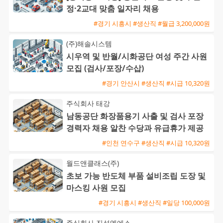
정·2교대 맞춤 일자리 채용
#경기 시흥시 #생산직 #월급 3,200,000원
(주)해솔시스템
시우역 및 반월/시화공단 여성 주간 사원
모집 (검사/포장/수삽)
#경기 안산시 #생산직 #시급 10,320원
주식회사 태강
남동공단 화장품용기 사출 및 검사 포장
경력자 채용 알찬 수당과 유급휴가 제공
#인천 연수구 #생산직 #시급 10,320원
월드앤클래스(주)
초보 가능 반도체 부품 설비조립 도장 및
마스킹 사원 모집
#경기 시흥시 #생산직 #일당 100,000원
주식회사 진성엘에스