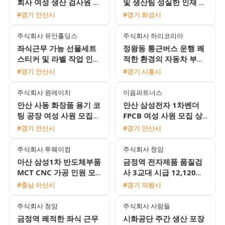
회사 여성 생산 검사원 모
및 생산팀 성실한 인재 모
집 주급 일당 지급 및 통
집 복학 전 알바 가능
#경기 안산시
#경기 화성시
근버스 운행
주식회사 유안홀딩스
주식회사 하리코리아
좌식근무 가능 선물세트
정왕동 통근버스 운행 쾌
스티커 및 라벨 작업 인원
적한 환경의 자동차 부품
모집
좌식검사 여성 사원 모집
#경기 안산시
#경기 시흥시
주식회사 원에이치
이음파트너스
안산 사동 화장품 용기 코
안산 삼성전자 1차벤더
팅 공장 여성 사원 모집
FPCB 여성 사원 모집 상
일당 및 주급 지급 가능
여금 300프로 및 다양한
#경기 안산시
#경기 안산시
통근버스 운행
복리후생
주식회사 투웨이컴
주식회사 청암
아산 삼성1차 반도체부품
금정역 전자제품 품질검
MCT CNC 가공 인원 모
사 3교대 시급 12,120원
집 무료 기숙사 제공 및
월 350만원에서 380만원
#충남 아산시
#경기 의왕시
정규직 전환 기회
좌식근무
주식회사 청암
주식회사 사람들
금정역 쾌적한 좌식 근무
시화공단 주간 생산 포장