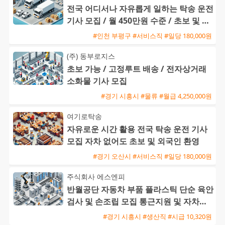
전국 어디서나 자유롭게 일하는 탁송 운전
기사 모집 / 월 450만원 수준 / 초보 및 외
국인 환영
#인천 부평구 #서비스직 #일당 180,000원
(주) 동부로지스
초보 가능 / 고정루트 배송 / 전자상거래
소화물 기사 모집
#경기 시흥시 #물류 #월급 4,250,000원
여기로탁송
자유로운 시간 활용 전국 탁송 운전 기사
모집 자차 없어도 초보 및 외국인 환영
#경기 오산시 #서비스직 #일당 180,000원
주식회사 에스엔피
반월공단 자동차 부품 플라스틱 단순 육안
검사 및 손조립 모집 통근지원 및 자차수
당 제공
#경기 시흥시 #생산직 #시급 10,320원