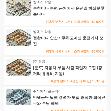
엠엑스 탁송
부천이나 부평 근처에서 운전일 하실분찾
습니다
#경기 부천시 #서비스직 #일당 180,000원
엠엑스 탁송
정왕이나 안산거주하고계신 운전기사 모
집
#경기 시흥시 #서비스직 #일당 180,000원
(주)청룡
[둔포] 자동차 부품 사출 작업자 모집 (장
거리 유류비 지원)
#경기 평택시 #생산직 #시급 10,320원
주식회사 로운케이
반월공단 납땜 경력자 모집 쾌적한 좌식근
무와 수당 혜택
#경기 안산시 #생산직 #시급 10,320원