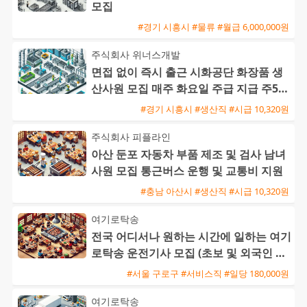
모집
#경기 시흥시 #물류 #월급 6,000,000원
주식회사 위너스개발
면접 없이 즉시 출근 시화공단 화장품 생
산사원 모집 매주 화요일 주급 지급 주5일
주간근무
#경기 시흥시 #생산직 #시급 10,320원
주식회사 피플라인
아산 둔포 자동차 부품 제조 및 검사 남녀
사원 모집 통근버스 운행 및 교통비 지원
#충남 아산시 #생산직 #시급 10,320원
여기로탁송
전국 어디서나 원하는 시간에 일하는 여기
로탁송 운전기사 모집 (초보 및 외국인 환
영)
#서울 구로구 #서비스직 #일당 180,000원
여기로탁송