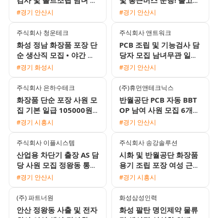
원 모집 주급 일당 정산
파트 사원 모집 (단기/장
#경기 안산시
#경기 안산시
가능
기 가능)
주식회사 청운테크
주식회사 앤트워크
화성 정남 화장품 포장 단
PCB 조립 및 기능검사 담
순 생산직 모집 • 야간 월
당자 모집 남녀무관 일당
350만원 이상 • 상여 100
및 주급 가능 통근버스 운
#경기 화성시
#경기 안산시
만원 및 정착지원금 40
행
주식회사 은하수테크
(주)휴먼앤테크닉스
화장품 단순 포장 사원 모
반월공단 PCB 자동 BBT
집 기본 일급 105000원
OP 남여 사원 모집 6개월
외국인 지원 가능
후 정규직 전환
#경기 시흥시
#경기 안산시
주식회사 이플시스템
주식회사 송강솔루션
산업용 차단기 출장 AS 담
시화 및 반월공단 화장품
당 사원 모집 정왕동 통근
용기 조립 포장 여성 근무
버스 운행 및 다양한 정산
자 모집 (단기, 장기, 일당,
#경기 안산시
#경기 시흥시
방식 지원
주급 가능)
(주) 파트너원
화성삼성인력
안산 정왕동 사출 및 전자
화성 팔탄 명인제약 물류