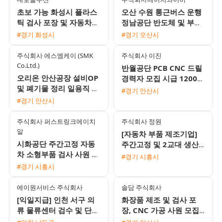
초보 가능 화성시 플라스
오산 수원 통근버스 운행
틱 검사 포장 및 자동차부
정남공단 반도체 및 부품
품 조립 여성 사원 채용
생산 조립 창고관리 사원
#경기 화성시
#경기 오산시
모집
주식회사 에스엠케이 (SMK
주식회사 이진
Co.Ltd.)
반월공단 PCB CNC 드릴
오리온 안산공장 설비OP
경력자 모집 시급 12000
및 폐기물 정리 일용직 모
원 및 일 교통비 지원 정
#경기 안산시
집 원시역 인근 익일지급
규직 전환 기회
#경기 안산시
주식회사 퍼스트링크에이치
주식회사 정원
알
[자동차 부품 제조기업]
시화공단 주간고정 자동
주간고정 및 2교대 생산·
차 소형부품 검사 사원 모
물류·검사 사원 모집 (초
#경기 시흥시
집 매주 화요일 주급 지급
보 가능)
#경기 시흥시
에이원서비스 주식회사
솔담 주식회사
[익일지급] 인천 서구 의
화장품 제조 및 검사 포
류 물류센터 검수 및 단순
장, CNC 가공 사원 모집
포장 사원 모집 (시급
(주급 가능 및 통근버스