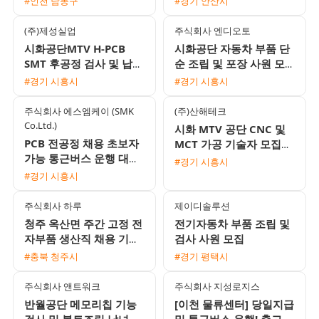
#인천 남동구
#경기 안산시
12,500원)
운행)
(주)제성실업
주식회사 엔디오토
시화공단MTV H-PCB
시화공단 자동차 부품 단
SMT 후공정 검사 및 납땜
순 조립 및 포장 사원 모
여성 사원 모집 (주간고
집 주간고정 주야교대 선
#경기 시흥시
#경기 시흥시
정/주급지급)
택 가능
주식회사 에스엠케이 (SMK
(주)산해테크
Co.Ltd.)
시화 MTV 공단 CNC 및
PCB 전공정 채용 초보자
MCT 가공 기술자 모집
가능 통근버스 운행 대기
(주간 및 주야간 선택 가
#경기 시흥시
업 1차 협력사
능)
#경기 시흥시
주식회사 하루
제이디솔루션
청주 옥산면 주간 고정 전
전기자동차 부품 조립 및
자부품 생산직 채용 기숙
검사 사원 모집
사 및 삼식 제공 초보자
#충북 청주시
#경기 평택시
환영
주식회사 앤트워크
주식회사 지성로지스
반월공단 메모리칩 기능
[이천 물류센터] 당일지급
검사 및 볼트조립 남녀 사
및 통근버스 운행! 출고