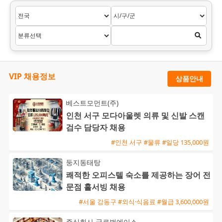
VIP 채용정보
상품안내
베스트모먼트(주)
인천 서구 모다아울렛 의류 및 신발 스캔
검수 담당자 채용
#인천 서구 #물류 #일당 135,000원
둥지동태탕
쾌적한 오피스텔 숙소를 제공하는 장어 전
문점 홀서빙 채용
#서울 강동구 #외식·식음료 #월급 3,600,000원
주식회사 글로벌에이스