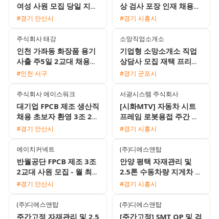
여성 사원 모집 당일 지급
상 검사 포장 인재 채용
및 통근버스 운행
(통근버스 운행, 주급 선
#경기 안산시
#경기 시흥시
택 가능)
주식회사 태강
소망직업소개소
인천 가좌동 화장품 용기
기업형 소망소개소 직업
사출 주5일 2교대 채용
상담사 모집 재택 프리랜
(에어컨 완비 / 정직원 전
서 가능
#인천 서구
#경기 군포시
환 가능 / 주급 가능)
주식회사 에이스워크
서광시스템 주식회사
대기업 FPCB 제조 생산직
[시화MTV] 자동차 시트
채용 초보자 환영 3조 2교
프레임 로봇용접 주간 고
대 및 통근버스 운행
정 사원 모집 (주급 가능/
#경기 안산시
#경기 시흥시
통근버스 운행)
에이치커넥트
(주)디에스앤탑
반월공단 FPCB 제조 3조
안양 평택 자재관리 및
2교대 사원 모집 - 월 최대
2.5톤 수동차량 지게차 운
350만원 및 상여금 혜택,
전 주간고정 채용
#경기 안산시
#경기 시흥시
통근버스 운행
(주)디에스앤탑
(주)디에스앤탑
주간고정 자재관리 및 2.5
[주간고정] SMT OP 및 검