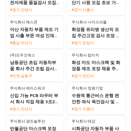
전자제품 품질검사 모집
단기 사원 모집 초보 가능
시급 12120원 월 350만
통근버스 운행
#경기 안양시
#경기 시흥시
원에서 380만원 가능
주식회사 예스콘
주식회사 나이스피플
아산 자동차 부품 제조 기
화장품 유리병 생산직 모
업 사출 부문 여성 인재
집 주간고정 검사 포장 선
채용 (월 330만 원 이상)
별 유류비 지원 및 동반
#충남 아산시
#경기 안성시
가능
(주)모두오에스
주식회사 탑리치
남동공단 초입 자동차부
화성 마도 마스크팩 및 화
품 회사 주간 조립 검사
장품 제조 포장 채용 주5
도장 채용
일 주간고정 잔업없음 통
#인천 남동구
#경기 안산시
근버스 운행
주식회사 에이스워크
주식회사 정원기업
신입 가능 PCB 라우터 부
수원역 통근버스 운행 편
서 회사 직접 채용 3조2교
안한 좌식 육안검사 및 포
대 모집
장 사원 모집 월 350만원
#경기 안산시
#경기 수원시
이상 가능
주식회사 광진솔루션
주식회사 태강
반월공단 마스크팩 포장
시화공단 자동차 부품 사