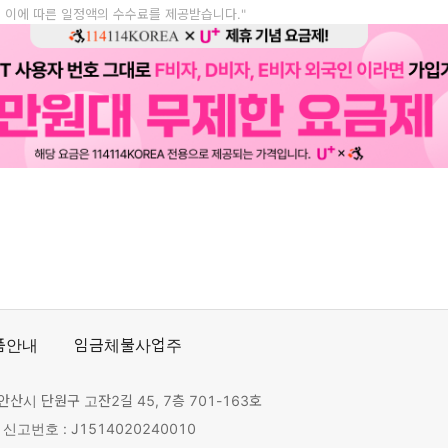
, 이에 따른 일정액의 수수료를 제공받습니다."
품안내
임금체불사업주
안산시 단원구 고잔2길 45, 7층 701-163호
고번호 : J1514020240010