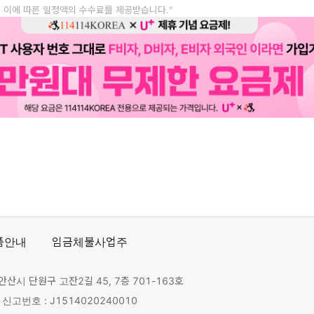
, 이에 따른 일정액의 수수료를 제공받습니다."
품안내
임금체불사업주
안산시 단원구 고잔2길 45, 7층 701-163호
고번호 : J1514020240010