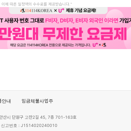
, 이에 따른 일정액의 수수료를 제공받습니다."
품안내
임금체불사업주
안산시 단원구 고잔2길 45, 7층 701-163호
고번호 : J1514020240010