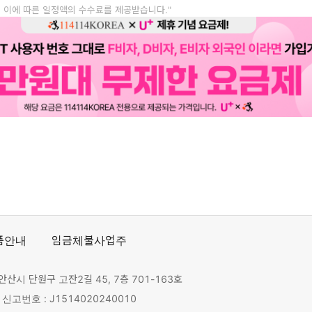
, 이에 따른 일정액의 수수료를 제공받습니다."
품안내
임금체불사업주
안산시 단원구 고잔2길 45, 7층 701-163호
고번호 : J1514020240010