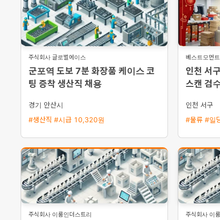
주식회사 글로벌에이스
베스트모먼트(
군포역 도보 7분 화장품 케이스 코
인천 서구
팅 증착 생산직 채용
스캔 검
경기 안산시
인천 서구
#생산직 #시급 10,320원
#물류 #일당
주식회사 이룸인더스트리
주식회사 이