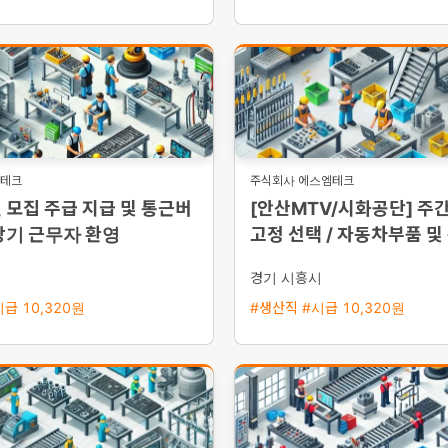
영테크
주식회사 에스엠테크
 모집 주급 지급 및 통근버
[안산MTV/시화공단] 주간
장기 근무자 환영
고정 선택 / 자동차부품 및
단순조립·검사 / 주급 가
시
경기 시흥시
급 10,320원
#생산직 #시급 10,320원