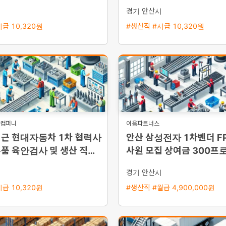
/ 다양한 수당 혜택)
금 혜택, 통근버스 운행
시
경기 안산시
급 10,320원
#생산직 #시급 10,320원
도컴퍼니
이음파트너스
인근 현대자동차 1차 협력사
안산 삼성전자 1차벤더 F
품 육안검사 및 생산 직원
사원 모집 상여금 300프로
택 통근버스 운행
한 복리후생
시
경기 안산시
급 10,320원
#생산직 #월급 4,900,000원