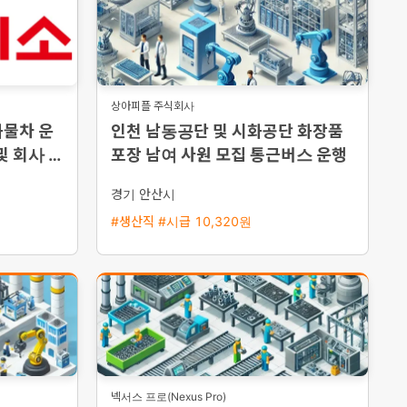
상아피플 주식회사
화물차 운
인천 남동공단 및 시화공단 화장품
및 회사 차
포장 남여 사원 모집 통근버스 운행
경기 안산시
#생산직 #시급 10,320원
넥서스 프로(Nexus Pro)