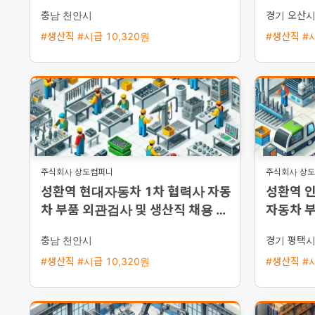
버스 운행
원 이상 
충남 천안시
경기 오산
#생산직 #시급 10,320원
#생산직 #시
주식회사 상도컴퍼니
주식회사 상
성환역 현대자동차 1차 협력사 자동
성환역 
차 부품 외관검사 및 생산직 채용 통
자동차 부
근버스 운행
채용 평
충남 천안시
경기 평택
#생산직 #시급 10,320원
#생산직 #시