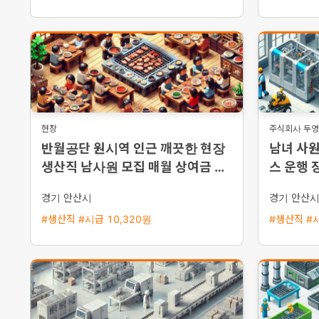
현창
주식회사 두
반월공단 원시역 인근 깨끗한 현장
남녀 사원
생산직 남사원 모집 매월 상여금 약
스 운행 
35만 원 지급 및 삼시세끼 제공
경기 안산시
경기 안산
#생산직 #시급 10,320원
#생산직 #시