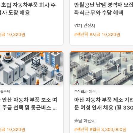
 초입 자동차부품 회사 주
반월공단 납땜 경력자 모
검사 도장 채용
좌식근무와 수당 혜택
경기 안산시
급 10,320원
#생산직 #시급 10,320원
현솔루텍
주식회사 예스콘
 안산 자동차 부품 보조 여
아산 자동차 부품 제조 기업
 주급 선택 및 통근버스 운
문 여성 인재 채용 (월 33
상)
시
충남 아산시
급 10,320원
#생산직 #월급 3,300,000원