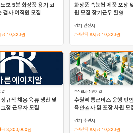
도보 5분 화장품 용기 코
화장품 속눈썹 제품 포장 및
순 검사 여직원 모집
원 모집 장기근무 환영
경기 안산시
급 10,320원
#생산직 #시급 10,320원
치알
주식회사 정원기업
정규직 채용 육류 생산 및
수원역 통근버스 운행 편
간고정 근무자 모집
육안검사 및 포장 사원 모집
만원 이상 가능
시
경기 수원시
급 3,300,000원
#생산직 #시급 10,320원