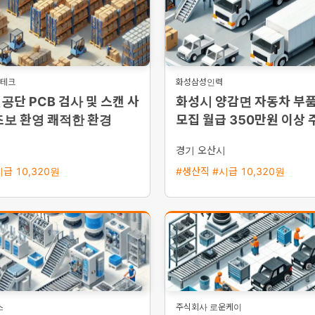
온테크
화성삼성인력
공단 PCB 검사 및 스캔 사
화성시 양감면 자동차 부
초보 환영 쾌적한 환경
모집 월급 350만원 이상 
야 선택 가능 초보 및 외국
시
경기 오산시
급 10,320원
#생산직 #시급 10,320원
스
주식회사 로운케이