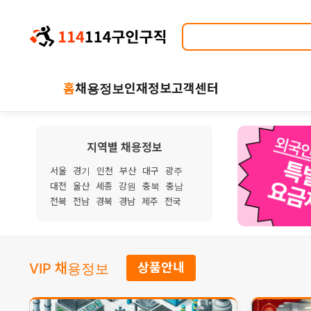
홈
채용정보
인재정보
고객센터
지역별 채용정보
서울
경기
인천
부산
대구
광주
대전
울산
세종
강원
충북
충남
전북
전남
경북
경남
제주
전국
VIP 채용정보
상품안내