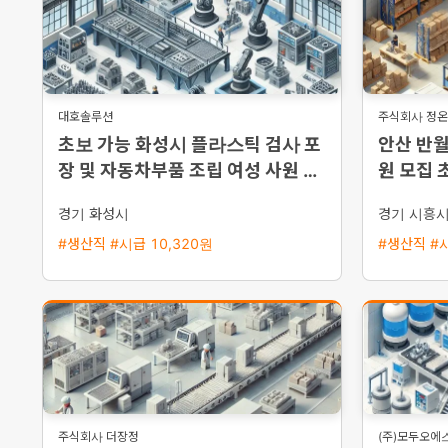
대호솔루션
주식회사 정
초보 가능 화성시 플라스틱 검사 포
안산 반월
장 및 자동차부품 조립 여성 사원 채
원 모집 
용
경기 화성시
경기 시흥
#생산직 #시급 10,320원
#생산직 #시
주식회사 더장정
(주)모두오에