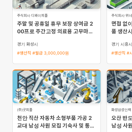
주식회사 디와이피플
주식회사 위
주말 및 공휴일 휴무 보장 상여금 2
면접 없이
00프로 주간고정 의료용 고무마개
품 생산사
생산 세척 사원 모집
지급 주
경기 화성시
경기 시흥
#생산직 #월급 3,000,000원
#생산직 #시
(주)굿피플
화성삼성인력
천안 직산 자동차 소형부품 가공 2
오산 반도
교대 남성 사원 모집 기숙사 및 통근
남성 사원