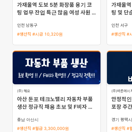
가재울역 도보 5분 화장품 용기 코
가재울역 
팅 업무 잔업 특근 많음 여성 사원 모
팅 및 단
집
인천 남동구
인천 서구
#생산직 #시급 10,320원
#생산직 #시
(주) 해요
(주)바른에이
아산 둔포 테크노밸리 자동차 부품
안정적인 
생산 정규직 채용 초보 및 F비자 환
포장 주
영 즉시 출근 가능
충남 아산시
경기 평택
#생산직 #월급 3,300,000원
#생산직 #월