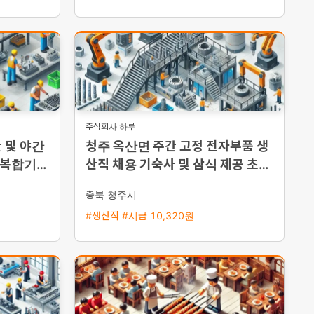
주식회사 하루
 및 야간
청주 옥산면 주간 고정 전자부품 생
 복합기
산직 채용 기숙사 및 삼식 제공 초보
능·통근버
자 환영
충북 청주시
#생산직 #시급 10,320원