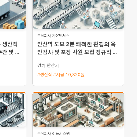
주식회사 가온넥서스
품 생산직
안산역 도보 2분 쾌적한 환경의 육
주간 및 주
안검사 및 포장 사원 모집 정규직 전
인 환영
환
경기 안산시
#생산직 #시급 10,320원
주식회사 이플시스템