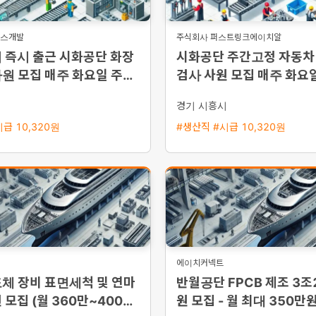
너스개발
주식회사 퍼스트링크에이치알
 즉시 출근 시화공단 화장
시화공단 주간고정 자동차
원 모집 매주 화요일 주급
검사 사원 모집 매주 화요일
5일 주간근무
급
시
경기 시흥시
급 10,320원
#생산직 #시급 10,320원
에이치커넥트
체 장비 표면세척 및 연마
반월공단 FPCB 제조 3조
 모집 (월 360만~400만
원 모집 - 월 최대 350만