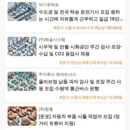
여기로탁송
수도권 및 전국 탁송 운전기사 모집 원하
는 시간에 자유롭게 근무하고 일급 18만
원 수령
#경기 시흥시 #서비스직 #일당 180,000원
(주)해솔시스템
시우역 및 반월·시화공단 주간 검사·포장·
수삽 및 CO2 용접사 채용
#경기 안산시 #생산직 #시급 10,320원
주식회사 원파트너스
올리브영 납품 과자 검사 및 포장 주간 사
원 모집 수원역 통근버스 운행
#경기 수원시 #생산직 #시급 10,320원
(주)청룡
[둔포] 자동차 부품 사출 작업자 모집 (장
거리 유류비 지원)