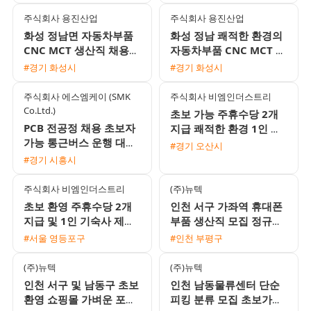
고정 선택 가능
가 제공
주식회사 용진산업
주식회사 용진산업
화성 정남면 자동차부품
화성 정남 쾌적한 환경의
CNC MCT 생산직 채용
자동차부품 CNC MCT 생
(월 400만원 이상 / 기숙
산직 채용
#경기 화성시
#경기 화성시
사 제공)
주식회사 에스엠케이 (SMK
주식회사 비엠인더스트리
Co.Ltd.)
초보 가능 주휴수당 2개
PCB 전공정 채용 초보자
지급 쾌적한 환경 1인 기
가능 통근버스 운행 대기
숙사 제공 안성 및 음성대
#경기 오산시
업 1차 협력사
소 생산포장 인재 채용
#경기 시흥시
주식회사 비엠인더스트리
(주)뉴텍
초보 환영 주휴수당 2개
인천 서구 가좌역 휴대폰
지급 및 1인 기숙사 제공
부품 생산직 모집 정규직
안성 음성대소 생산직 채
전환 가능 및 주급 지급
#서울 영등포구
#인천 부평구
용
(주)뉴텍
(주)뉴텍
인천 서구 및 남동구 초보
인천 남동물류센터 단순
환영 쇼핑몰 가벼운 포장
피킹 분류 모집 초보가능