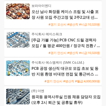
보라아이엔디
오산 남사 화장품 케이스 조립 및 사출 포
장 사원 모집 주간고정 및 2주2교대 선택
가능 통근버스 및 기숙사
#경기 오산시 #생산직 #시급 10,320원
주식회사 에이스워크
[주급 가불 가능] PCB CNC 드릴 경력자
모집 / 월 평균 400만원 / 정규직 전환 / 통
근버스 운행
#경기 안산시 #생산직 #시급 10,320원
주식회사 에스엠케이 (SMK Co.Ltd.)
PCB 공정 생산직 대규모 모집 초보 및 동
반 지원 환영 비대면 면접 및 통근버스 운
행
#경기 안산시 #생산직 #월급 4,000,000원
(주) 더엔
원곡동 용역사무실 인원 채용 담당자 모집
(오후 2시 퇴근 및 공휴일 휴무)