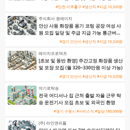
좋은 근무지
#인천 미추홀구 #생산직 #시급 10,320원
주식회사 원에이치
안산 사동 화장품 용기 코팅 공장 여성 사
원 모집 일당 및 주급 지급 가능 통근버스
운행
#경기 안산시 #생산직 #시급 10,320원
레이지프로덕츠
[초보 및 동반 환영] 주간고정 화장품 생산
및 포장 모집 (월 320~330만원 이상 가능)
#경기 안산시 #생산직 #시급 10,320원
여기로탁송
전국 어디서나 집 근처 출발 자율 근무 탁
송 운전기사 모집 초보 및 외국인 환영
#경기 수원시 #서비스직 #일당 180,000원
(주) 라인앤피플