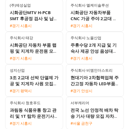
(주)제성실업
주식회사 엘케이솔루션
시화공단MTV H-PCB
시화공단 자동차부품
SMT 후공정 검사 및 납땜
CNC 가공 주야 2교대 남
여성 사원 모집 (주간고
성 모집 주5일 월 350만
#경기 시흥시
#경기 시흥시
정/주급지급)
원 이상
주식회사 태강
주식회사 노을산업
시화공단 자동차 부품 랩
주휴수당 2개 지급 및 기
핑 및 지게차 운전원 모집
숙사 제공 안성 음성대소
(월 300만원 이상 / 통근
생산직 채용 공고
#경기 시흥시
#경기 시흥시
버스 운행)
성지산업
주식회사 비엠인더스트리
3조 2교대 선박 단열제 가
현대기아 2차협력업체 주
공 및 지게차 사원 모집
간고정 자동차 LED부품
상여금과 유류비 지원 1
조립 검사 자재피더 모집
#경기 평택시
#경기 안성시
인 기숙사 제공
(통근버스 운행)
주식회사 청호푸드
서부캐리어
과림동 식품유통 창고 관
전국 노선 안정적 배차 탁
리 및 1T 탑차 운전기사
송 기사 대량 모집 자차
채용
없어도 가능 자유 근무
#경기 시흥시
#서울 금천구