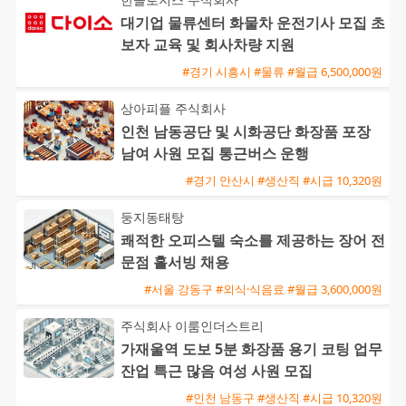
대기업 물류센터 화물차 운전기사 모집 초
보자 교육 및 회사차량 지원
#경기 시흥시 #물류 #월급 6,500,000원
상아피플 주식회사
인천 남동공단 및 시화공단 화장품 포장
남여 사원 모집 통근버스 운행
#경기 안산시 #생산직 #시급 10,320원
둥지동태탕
쾌적한 오피스텔 숙소를 제공하는 장어 전
문점 홀서빙 채용
#서울 강동구 #외식·식음료 #월급 3,600,000원
주식회사 이룸인더스트리
가재울역 도보 5분 화장품 용기 코팅 업무
잔업 특근 많음 여성 사원 모집
#인천 남동구 #생산직 #시급 10,320원