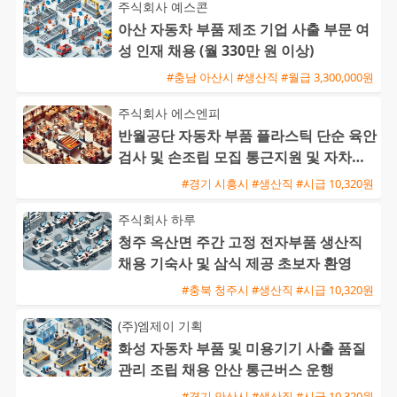
주식회사 예스콘
아산 자동차 부품 제조 기업 사출 부문 여
성 인재 채용 (월 330만 원 이상)
#충남 아산시 #생산직 #월급 3,300,000원
주식회사 에스엔피
반월공단 자동차 부품 플라스틱 단순 육안
검사 및 손조립 모집 통근지원 및 자차수
당 제공
#경기 시흥시 #생산직 #시급 10,320원
주식회사 하루
청주 옥산면 주간 고정 전자부품 생산직
채용 기숙사 및 삼식 제공 초보자 환영
#충북 청주시 #생산직 #시급 10,320원
(주)엠제이 기획
화성 자동차 부품 및 미용기기 사출 품질
관리 조립 채용 안산 통근버스 운행
#경기 안산시 #생산직 #시급 10,320원