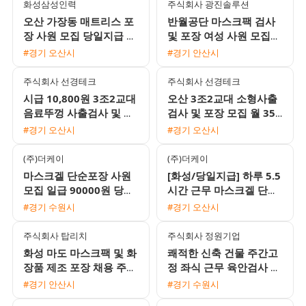
화성삼성인력
주식회사 광진솔루션
오산 가장동 매트리스 포
반월공단 마스크팩 검사
장 사원 모집 당일지급 및
및 포장 여성 사원 모집
통근버스 운행
일 89000원 시급 11125
#경기 오산시
#경기 안산시
원
주식회사 선경테크
주식회사 선경테크
시급 10,800원 3조2교대
오산 3조2교대 소형사출
음료뚜껑 사출검사 및 포
검사 및 포장 모집 월 350
장 남녀사원 모집
만에서 370만원 이상 기
#경기 오산시
#경기 오산시
숙사 지원 및 통근버스 운
행
(주)더케이
(주)더케이
마스크겔 단순포장 사원
[화성/당일지급] 하루 5.5
모집 일급 90000원 당일
시간 근무 마스크겔 단순
지급 5.5시간 근무 24시
포장 및 충진 사원 모집
#경기 수원시
#경기 오산시
퇴근
(일급 90,000원)
주식회사 탑리치
주식회사 정원기업
화성 마도 마스크팩 및 화
쾌적한 신축 건물 주간고
장품 제조 포장 채용 주5
정 좌식 근무 육안검사 및
일 주간고정 잔업없음 통
포장 사원 모집 (주급 가
#경기 안산시
#경기 수원시
근버스 운행
능)