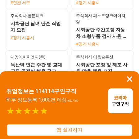
및 라벨 부착 단순 업무
익일지급 프로모션 진행
#인천 서구
#경기 시흥시
당일지급 가능
주식회사 골든테크
주식회사 퍼스트링크에이치
알
시화공단 남녀 단순 작업
시화공단 주간고정 자동
자 모집
차 소형부품 검사 사원 모
#경기 시흥시
집 매주 화요일 주급 지급
#경기 시흥시
대영에이치앤디(주)
주식회사 이음솔루션
독산역 인근 주간 및 교대
시화공단 포장 및 제조 사
근무 공정별 채용 공고
원 맞춤 채용 모집
×
#서울 금천구
#경기 시흥시
취업정보는 114114구인구직
주식회사 서시파트너
주식회사 정원
시화공단 자동차 범퍼 샌
자동 분류 시스템으로 누
하루 정보등록 1,000건 이상
(평일기준)
딩 및 지게차 경력자 모집
구나 쉽게! 쿤달 화장품
★★★★★
일당 익일지급
물류 사원 모집 (일급/월
#경기 시흥시
#인천 서구
급 선택 가능)
주식회사 시소
주식회사 두영테크
앱 설치하기
반월공단 자동차 부품 조
남녀 사원 모집 주급 지급