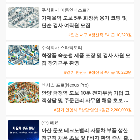
주식회사 이룸인더스트리
가재울역 도보 5분 화장품 용기 코팅 및
단순 검사 여직원 모집
#인천 서구 #생산직 #시급 10,320원
주식회사 스타팩토리
화장품 속눈썹 제품 포장 및 검사 사원 모
집 장기근무 환영
#경기 안산시 #생산직 #시급 10,320원
넥서스 프로(Nexus Pro)
안양 금정역 도보 10분 전자부품 기업 고
객상담 및 주문관리 사무원 채용 초보 가
능
#경기 안양시 #상담·영업 #월급 2,200,000원
(주) 해요
아산 둔포 테크노밸리 자동차 부품 생산
정규직 채용 초보 및 F비자 환영 즉시 출