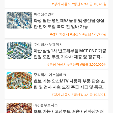
#경기 시흥시 #생산직 #시급 10,320원
화성삼성인력
화성 팔탄 명인제약 물류 및 생산팀 성실
한 인재 모집 복학 전 알바 가능
#경기 화성시 #생산직 #일당 125,000원
주식회사 투웨이컴
아산 삼성1차 반도체부품 MCT CNC 가공
인원 모집 무료 기숙사 제공 및 정규직 전
환 기회
#충남 아산시 #생산직 #월급 3,500,000원
주식회사 에스엠테크
초보 가능 안산MTV 자동차 부품 단순 조
립 및 검사 사원 모집 주급 지급 및 통근버
스 운행
#경기 시흥시 #생산직 #시급 10,320원
(주) 동부로지스
초보 가능 / 고정루트 배송 / 전자상거래