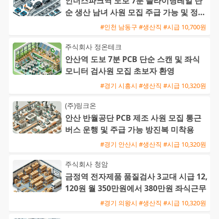
인더스파크역 도보 7분 슬라이딩레일 단
순 생산 남녀 사원 모집 주급 가능 및 정규
직 전환 기회
#인천 남동구 #생산직 #시급 10,700원
주식회사 정온테크
안산역 도보 7분 PCB 단순 스캔 및 좌식
모니터 검사원 모집 초보자 환영
#경기 시흥시 #생산직 #시급 10,320원
(주)링크온
안산 반월공단 PCB 제조 사원 모집 통근
버스 운행 및 주급 가능 방진복 미착용
#경기 안산시 #생산직 #시급 10,320원
주식회사 청암
금정역 전자제품 품질검사 3교대 시급 12,
120원 월 350만원에서 380만원 좌식근무
#경기 의왕시 #생산직 #시급 10,320원