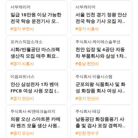
서부캐리어
서부캐리어
일급 18만원 이상 가능한
서울 인천 경기 정왕 안산
전국 탁송 운전기사 모집
전국 탁송 기사 모집 자차
합니다 (초보 및 외국인
없이 초보 가능
#경기 부천시
#경기 시흥시
환영)
포커스직업소개소
주식회사 케이에스솔루션
시화/반월공단 마스크팩
천안 입장 및 4공단 자동
생산직 모집 매주 화요일
차 부품회사와 삼성 1차
주급 지급 및 통근버스 운
협력업체 생산, 품질, OP
#경기 시흥시
#충남 천안시
행
사원 모집
이음파트너스
주식회사 이플시스템
안산 삼성전자 1차 벤더
군포의왕 식품회사 및 화
FPCB 여성 사원 모집 (상
성 화장품 회사 여성 사원
여금 300프로 및 풍부한
모집 (일급/주급 선택 가
#경기 안산시
#경기 안산시
수당)
능, 통근버스 운행)
주식회사 씨앤테크놀러지
주식회사 태강
의왕 오산 스마트폰 카메
남동공단 화장품용기 사
라 렌즈 모듈 생산 사원
출 및 검사 포장 경력자
모집 주야2교대 및 주간
채용 알찬 수당과 유급휴
#경기 오산시
#인천 연수구