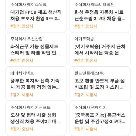
및
주식회사 에이스워크
주식회사 에스비테크인
대기업 FPCB 제조 생산직
화성 우정읍 자동차 시트
채용 초보자 환영 3조 2교
단순조립 2교대 채용 월
대 및 통근버스 운행
평균 380만~400만원 가
#경기 안산시
#경기 안산시
능 초보 및 F비자 환영
주식회사 우신산업
여기로탁송
좌식근무 가능 선물세트
[여기로탁송] 거주지 근처
스티커 및 라벨 작업 인원
에서 시작하는 탁송 운전
모집
기사 모집 (일급 18만원 /
#경기 안산시
#경기 안산시
초보 및 외국인 가능)
에이치커넥트
월드앤클래스(주)
풍부한 복지와 신축 기숙
초보 환영 반도체 부품 설
사 제공 물량 걱정 없는
비조립 및 도장 마스킹 작
전자부품 생산직 모집
업자 모집 당일지급
#경기 시흥시
#경기 시흥시
주식회사 에이치서포트
주식회사 원에이치
오산 및 평택 사출 성형
[중국동포 가능] 통근버스
생산직 채용 주야2교대
운행 및 주간고정·2교대
통근버스 운행
맞춤 일자리 채용
#경기 오산시
#경기 시흥시