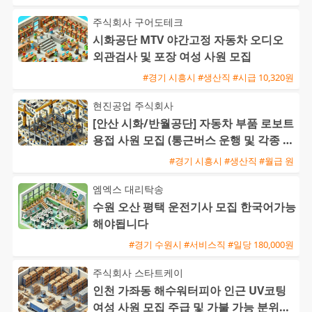
주식회사 구어도테크
시화공단 MTV 야간고정 자동차 오디오
외관검사 및 포장 여성 사원 모집
#경기 시흥시 #생산직 #시급 10,320원
현진공업 주식회사
[안산 시화/반월공단] 자동차 부품 로보트
용접 사원 모집 (통근버스 운행 및 각종 수
당)
#경기 시흥시 #생산직 #월급 원
엠엑스 대리탁송
수원 오산 평택 운전기사 모집 한국어가능
해야됩니다
#경기 수원시 #서비스직 #일당 180,000원
주식회사 스타트케이
인천 가좌동 해수워터피아 인근 UV코팅
여성 사원 모집 주급 및 가불 가능 분위기