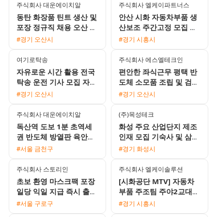
주식회사 대운에이치알
주식회사 엘케이파트너스
동탄 화장품 틴트 생산 및
안산 시화 자동차부품 생
포장 정규직 채용 오산 수
산보조 주간고정 모집 통
원 통근버스 운행
근버스 운행 및 정규직 전
#경기 오산시
#경기 시흥시
환 기회
여기로탁송
주식회사 에스엘테크인
자유로운 시간 활용 전국
편안한 좌식근무 평택 반
탁송 운전 기사 모집 자차
도체 소모품 조립 및 검사
없어도 초보 및 외국인 환
주간고정 채용 상여120%
#경기 오산시
#경기 오산시
영
통근버스 운행
주식회사 대운에이치알
(주)목성테크
독산역 도보 1분 초역세
화성 주요 산업단지 제조
권 반도체 방열판 육안검
인재 모집 기숙사 및 삼식
사 신입 및 경력 사원 채
제공 단순 조립 검사 알루
#서울 금천구
#경기 화성시
용
미늄 압출
주식회사 스토리인
주식회사 엘케이솔루션
초보 환영 마스크팩 포장
[시화공단 MTV] 자동차
일당 익일 지급 즉시 출근
부품 주조팀 주야2교대
가능
남성 사원 모집 (월 360만
#서울 구로구
#경기 시흥시
원 이상 가능 / 삼시세끼