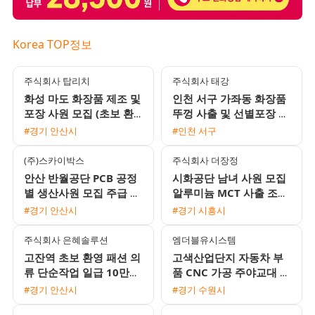
Korea TOP정보
주식회사 탑리치
주식회사 태강
화성 마도 화장품 제조 및
인천 서구 가좌동 화장품
포장 사원 모집 (초보 환
뚜껑 사출 및 선별포장 여
영 / 주간고정 / 통근버스
성 사원 모집 (주급 가능 /
#경기 안산시
#인천 서구
운행)
6개월 후 정직원 전환)
(주)스카이박스
주식회사 더장정
안산 반월공단 PCB 공정
시화공단 남녀 사원 모집
별 생산사원 모집 주급 및
알루미늄 MCT 사출 조립
월급 선택 가능
철골 리프트 출퇴근차량
#경기 안산시
#경기 시흥시
지원
주식회사 은혜솔루션
엠더블유시스템
고잔역 초보 환영 패션 의
고색산업단지 자동차 부
류 단순작업 일급 10만원
품 CNC 가공 주야교대 남
익일지급 하루 근무 가능
성 생산직 채용 통근버스
#경기 안산시
#경기 수원시
운행