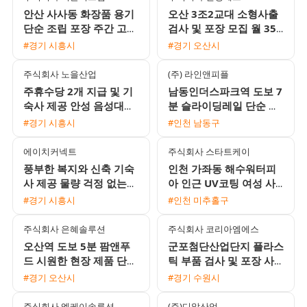
안산 사사동 화장품 용기
오산 3조2교대 소형사출
단순 조립 포장 주간 고정
검사 및 포장 모집 월 350
사원 모집 일급 및 주급
만에서 370만원 이상 기
#경기 시흥시
#경기 오산시
선택 가능
숙사 지원 및 통근버스 운
행
주식회사 노을산업
(주) 라인앤피플
주휴수당 2개 지급 및 기
남동인더스파크역 도보 7
숙사 제공 안성 음성대소
분 슬라이딩레일 단순 생
생산직 채용 공고
산직 남녀 모집 냉난방 완
#경기 시흥시
#인천 남동구
비 주급 신청 가능
에이치커넥트
주식회사 스타트케이
풍부한 복지와 신축 기숙
인천 가좌동 해수워터피
사 제공 물량 걱정 없는
아 인근 UV코팅 여성 사
전자부품 생산직 모집
원 모집 주급 및 가불 가
#경기 시흥시
#인천 미추홀구
능 분위기 좋은 근무지
주식회사 은혜솔루션
주식회사 코리아엠에스
오산역 도보 5분 팜앤푸
군포첨단산업단지 플라스
드 시원한 현장 제품 단순
틱 부품 검사 및 포장 사
포장 사원 모집 일급 10만
원 모집 주급 정산 가능
#경기 오산시
#경기 수원시
5천원
주식회사 엘케이솔루션
(주)디알산업