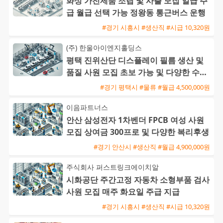
화성 가전제품 조립 및 사출 모집 일급 주
급 월급 선택 가능 정왕동 통근버스 운행
#경기 시흥시 #생산직 #시급 10,320원
(주) 한울아이엔지홀딩스
평택 진위산단 디스플레이 필름 생산 및
품질 사원 모집 초보 가능 및 다양한 수당
혜택
#경기 평택시 #물류 #월급 4,500,000원
이음파트너스
안산 삼성전자 1차벤더 FPCB 여성 사원
모집 상여금 300프로 및 다양한 복리후생
#경기 안산시 #생산직 #월급 4,900,000원
주식회사 퍼스트링크에이치알
시화공단 주간고정 자동차 소형부품 검사
사원 모집 매주 화요일 주급 지급
#경기 시흥시 #생산직 #시급 10,320원