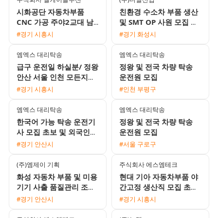
시화공단 자동차부품
친환경 수소차 부품 생산
CNC 가공 주야2교대 남
및 SMT OP 사원 모집 정
성 사원 채용 월 350만원
규직 전환 기회와 1인1실
#경기 시흥시
#경기 화성시
이상 가능
기숙사 제공
엠엑스 대리탁송
엠엑스 대리탁송
급구 운전일 하실분/ 정왕
정왕 및 전국 차량 탁송
안산 서울 인천 모든지역
운전원 모집
가능
#경기 시흥시
#인천 부평구
엠엑스 대리탁송
엠엑스 대리탁송
한국어 가능 탁송 운전기
정왕 및 전국 차량 탁송
사 모집 초보 및 외국인
운전원 모집
환영
#경기 안산시
#서울 구로구
(주)엠제이 기획
주식회사 에스엠테크
화성 자동차 부품 및 미용
현대 기아 자동차부품 야
기기 사출 품질관리 조립
간고정 생산직 모집 초보
채용 안산 통근버스 운행
가능 통근버스 운행
#경기 안산시
#경기 시흥시