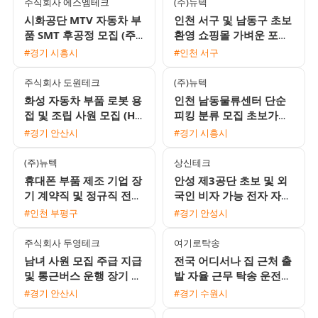
주식회사 에스엠테크
(주)뉴텍
시화공단 MTV 자동차 부
인천 서구 및 남동구 초보
품 SMT 후공정 모집 (주
환영 쇼핑몰 가벼운 포장
간/야간 고정 선택 가능,
및 라벨 부착 단순 업무
#경기 시흥시
#인천 서구
통근버스 운행)
당일지급 가능
주식회사 도원테크
(주)뉴텍
화성 자동차 부품 로봇 용
인천 남동물류센터 단순
접 및 조립 사원 모집 (H2
피킹 분류 모집 초보가능
비자 가능, 일당 및 가불
익일지급 프로모션 진행
#경기 안산시
#경기 시흥시
가능)
(주)뉴텍
상신테크
휴대폰 부품 제조 기업 장
안성 제3공단 초보 및 외
기 계약직 및 정규직 전환
국인 비자 가능 전자 자동
가능 채용
차 부품 조립 검수 용접
#인천 부평구
#경기 안성시
사원 모집
주식회사 두영테크
여기로탁송
남녀 사원 모집 주급 지급
전국 어디서나 집 근처 출
및 통근버스 운행 장기 근
발 자율 근무 탁송 운전기
무자 환영
사 모집 초보 및 외국인
#경기 안산시
#경기 수원시
환영