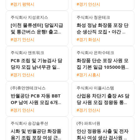
원 모집 주급 일당 정산
#경기 평택시
#경기 안산시
가능
주식회사 지성로지스
주식회사 청운테크
[이천 물류센터] 당일지급
화성 정남 화장품 포장 단
및 통근버스 운행! 출고
순 생산직 모집 • 야간 월
파트 사원 모집 (단기/장
350만원 이상 • 상여 100
#경기 안산시
#경기 화성시
기 가능)
만원 및 정착지원금 40
주식회사 앤트워크
주식회사 은하수테크
PCB 조립 및 기능검사 담
화장품 단순 포장 사원 모
당자 모집 남녀무관 일당
집 기본 일급 105000원
및 주급 가능 통근버스 운
외국인 지원 가능
#경기 안산시
#경기 시흥시
행
(주)휴먼앤테크닉스
주식회사 이플시스템
반월공단 PCB 자동 BBT
산업용 차단기 출장 AS 담
OP 남여 사원 모집 6개월
당 사원 모집 정왕동 통근
후 정규직 전환
버스 운행 및 다양한 정산
#경기 안산시
#경기 안산시
방식 지원
주식회사 송강솔루션
(주) 파트너원
시화 및 반월공단 화장품
안산 정왕동 사출 및 전자
용기 조립 포장 여성 근무
회사 여성 생산 검사원 모