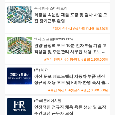
주식회사 스타팩토리
화장품 속눈썹 제품 포장 및 검사 사원 모
집 장기근무 환영
#경기 안산시 #생산직 #시급 10,320원
넥서스 프로(Nexus Pro)
안양 금정역 도보 10분 전자부품 기업 고
객상담 및 주문관리 사무원 채용 초보 가
능
#경기 안양시 #상담·영업 #월급 2,200,000원
(주) 해요
아산 둔포 테크노밸리 자동차 부품 생산
정규직 채용 초보 및 F비자 환영 즉시 출
근 가능
#충남 아산시 #생산직 #월급 3,300,000원
(주)바른에이치알
안정적인 정규직 채용 육류 생산 및 포장
주간고정 근무자 모집