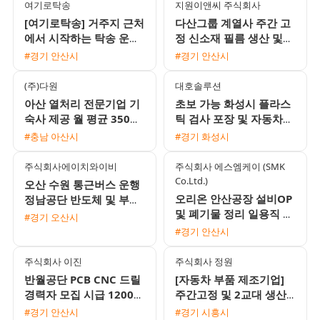
여기로탁송
지원이앤씨 주식회사
[여기로탁송] 거주지 근처
다산그룹 계열사 주간 고
에서 시작하는 탁송 운전
정 신소재 필름 생산 및
기사 모집 (일급 18만원 /
설비 조작원 모집 무료 사
#경기 안산시
#경기 안산시
초보 및 외국인 가능)
내기숙사 제공
(주)다원
대호솔루션
아산 열처리 전문기업 기
초보 가능 화성시 플라스
숙사 제공 월 평균 350만
틱 검사 포장 및 자동차부
원 이상 부서별 인재 모집
품 조립 여성 사원 채용
#충남 아산시
#경기 화성시
주식회사에이치와이비
주식회사 에스엠케이 (SMK
Co.Ltd.)
오산 수원 통근버스 운행
오리온 안산공장 설비OP
정남공단 반도체 및 부품
및 폐기물 정리 일용직 모
생산 조립 창고관리 사원
#경기 오산시
집 원시역 인근 익일지급
모집
#경기 안산시
주식회사 이진
주식회사 정원
반월공단 PCB CNC 드릴
[자동차 부품 제조기업]
경력자 모집 시급 12000
주간고정 및 2교대 생산·
원 및 일 교통비 지원 정
물류·검사 사원 모집 (초
#경기 안산시
#경기 시흥시