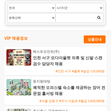
VIP 채용정보
상품안내
베스트모먼트(주)
인천 서구 모다아울렛 의류 및 신발 스캔
검수 담당자 채용
#인천 서구 #물류 #일당 135,000원
둥지동태탕
쾌적한 오피스텔 숙소를 제공하는 장어 전
문점 홀서빙 채용
#서울 강동구 #외식·식음료 #월급 3,600,000원
주식회사 글로벌에이스