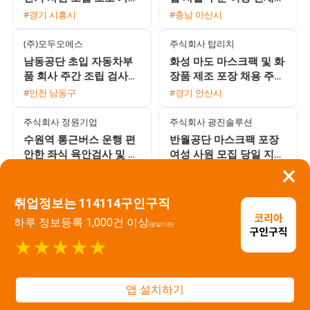
통근버스 운행
채용 (월 330만 원 이상)
#경기 시흥시
#충남 아산시
(주)모두오에스
주식회사 탑리치
남동공단 초입 자동차부
화성 마도 마스크팩 및 화
품 회사 주간 조립 검사
장품 제조 포장 채용 주5
도장 채용
일 주간고정 잔업없음 통
#인천 남동구
#경기 안산시
근버스 운행
주식회사 정원기업
주식회사 광진솔루션
수원역 통근버스 운행 편
반월공단 마스크팩 포장
안한 좌식 육안검사 및 포
여성 사원 모집 당일 지급
×
장 사원 모집 월 350만원
및 통근버스 운행
#경기 수원시
#경기 안산시
이상 가능
소망직업소개소
주식회사 에이스워크
취업정보는 114114구인구직
기업형 소망소개소 직업
대기업 FPCB 제조 생산직
하루 정보등록 1,000건 이상
(평일기준)
상담사 모집 재택 프리랜
채용 초보자 환영 3조 2교
★★★★★
서 가능
대 및 통근버스 운행
#경기 군포시
#경기 안산시
서광시스템 주식회사
에이치커넥트
앱 설치하기
[시화MTV] 자동차 시트
반월공단 FPCB 제조 3조
프레임 로봇용접 주간 고
2교대 사원 모집 - 월 최대