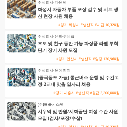
주식회사 다원텍
화성시 자동차 부품 포장 검수 및 시트 생
산 현장 사원 채용
#경기 화성시 #생산직 #시급 10,320원
주식회사 은하수테크
초보 및 친구 동반 가능 화장품 라벨 부착
단기 장기 사원 모집
#경기 안산시 #생산직 #일당 130,960원
주식회사 원에이치
[중국동포 가능] 통근버스 운행 및 주간고
정·2교대 맞춤 일자리 채용
#경기 시흥시 #생산직 #월급 3,200,000원
(주)해솔시스템
시우역 및 반월/시화공단 여성 주간 사원
모집 (검사/포장/수삽)
#경기 안산시 #생산직 #시급 10,320원