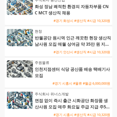
화성 정남 쾌적한 환경의 자동차부품 CN
C MCT 생산직 채용
#경기 화성시 #생산직 #시급 10,320원
현창
반월공단 원시역 인근 깨끗한 현장 생산직
남사원 모집 매월 상여금 약 35만 원 지급
및 삼시세끼 제공
#경기 안산시 #생산직 #시급 10,320원
주원물류
인천지점센터 식당 공산품 배송 택배기사
모집
#경기 시흥시 #물류 #월급 6,000,000원
주식회사 위너스개발
면접 없이 즉시 출근 시화공단 화장품 생
산사원 모집 매주 화요일 주급 지급 주5일
주간근무
#경기 시흥시 #생산직 #시급 10,320원