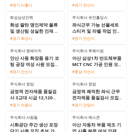
자 모집 (단기, 장기, 일당,
집 주급 일당 지급 및 통
#경기 시흥시
#경기 안산시
주급 가능)
근버스 운행
화성삼성인력
주식회사 유안홀딩스
화성 팔탄 명인제약 물류
좌식근무 가능 선물세트
및 생산팀 성실한 인재 모
스티커 및 라벨 작업 인원
집 복학 전 알바 가능
모집
#경기 화성시
#경기 안산시
주식회사 원에이치
주식회사 투웨이컴
안산 사동 화장품 용기 코
아산 삼성1차 반도체부품
팅 공장 여성 사원 모집
MCT CNC 가공 인원 모
일당 및 주급 지급 가능
집 무료 기숙사 제공 및
#경기 안산시
#충남 아산시
통근버스 운행
정규직 전환 기회
주식회사 청암
주식회사 청암
금정역 전자제품 품질검
금정역 쾌적한 좌식 근무
사 3교대 시급 12,120원
전자제품 품질검사 모집
월 350만원에서 380만원
시급 12120원 월 350만
#경기 의왕시
#경기 안양시
좌식근무
원에서 380만원 가능
주식회사 사람들
주식회사 예스콘
시화공단 주간 생산 포장
아산 자동차 부품 제조 기
단기 사원 모집 초보 가능
업 사출 부문 여성 인재