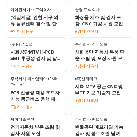
규직 전환 기회
보 가능)
에이원서비스 주식회사
솔담 주식회사
[익일지급] 인천 서구 의
화장품 제조 및 검사 포
류 물류센터 검수 및 단순
장, CNC 가공 사원 모집
포장 사원 모집 (시급
(주급 가능 및 통근버스
#인천 남동구
#경기 안산시
12,500원)
운행)
(주)제성실업
주식회사 엔디오토
시화공단MTV H-PCB
시화공단 자동차 부품 단
SMT 후공정 검사 및 납땜
순 조립 및 포장 사원 모
여성 사원 모집 (주간고
집 주간고정 주야교대 선
#경기 시흥시
#경기 시흥시
정/주급지급)
택 가능
주식회사 에스엠케이 (SMK
(주)산해테크
Co.Ltd.)
시화 MTV 공단 CNC 및
PCB 전공정 채용 초보자
MCT 가공 기술자 모집
가능 통근버스 운행 대기
(주간 및 주야간 선택 가
#경기 시흥시
업 1차 협력사
능)
#경기 시흥시
제이디솔루션
주식회사 앤트워크
전기자동차 부품 조립 및
반월공단 메모리칩 기능
검사 사원 모집
검사 및 볼트조립 남녀 사