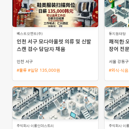
베스트모먼트(주)
둥지동태탕
인천 서구 모다아울렛 의류 및 신발
쾌적한 
스캔 검수 담당자 채용
장어 전
인천 서구
서울 강동구
#물류 #일당 135,000원
#외식·식음료
주식회사 이룸인더스트리
주식회사 이