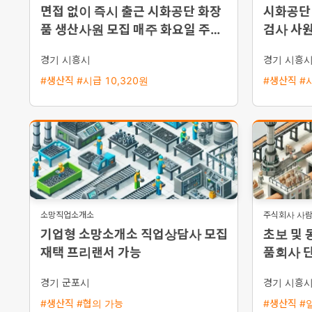
면접 없이 즉시 출근 시화공단 화장
시화공단
품 생산사원 모집 매주 화요일 주급
검사 사원
지급 주5일 주간근무
급
경기 시흥시
경기 시흥
#생산직 #시급 10,320원
#생산직 #시
소망직업소개소
주식회사 사
기업형 소망소개소 직업상담사 모집
초보 및 
재택 프리랜서 가능
품회사 단
능 남여 
경기 군포시
경기 시흥
#생산직 #협의 가능
#생산직 #일