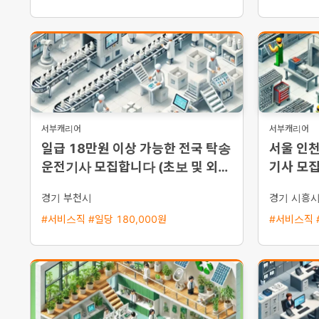
서부캐리어
서부캐리어
일급 18만원 이상 가능한 전국 탁송
서울 인천
운전기사 모집합니다 (초보 및 외국
기사 모집
인 환영)
경기 부천시
경기 시흥
#서비스직 #일당 180,000원
#서비스직 #