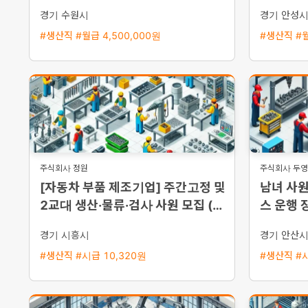
반 가능
경기 수원시
경기 안성
#생산직 #월급 4,500,000원
#생산직 #월
주식회사 정원
주식회사 두
[자동차 부품 제조기업] 주간고정 및
남녀 사원
2교대 생산·물류·검사 사원 모집 (초
스 운행 
보 가능)
경기 시흥시
경기 안산
#생산직 #시급 10,320원
#생산직 #시