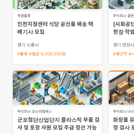
주원물류
주식회사 골
인천지점센터 식당 공산품 배송 택
[시화공단
배기사 모집
현장 작업
경기 시흥시
경기 안산
#물류 #월급 6,000,000원
#생산직 #시
주식회사 코리아엠에스
주식회사 나
군포첨단산업단지 플라스틱 부품 검
화장품 
사 및 포장 사원 모집 주급 정산 가능
정 검사 