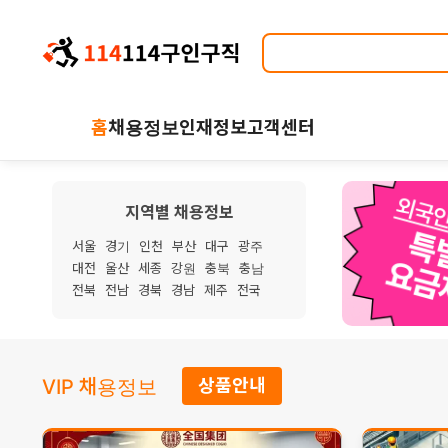
홈
채용정보
인재정보
고객센터
지역별 채용정보
서울
경기
인천
부산
대구
광주
대전
울산
세종
강원
충북
충남
전북
전남
경북
경남
제주
전국
VIP 채용정보
상품안내