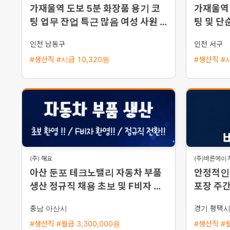
가재울역 도보 5분 화장품 용기 코
가재울역 
팅 업무 잔업 특근 많음 여성 사원 모
팅 및 단
집
인천 남동구
인천 서구
#생산직 #시급 10,320원
#생산직 #시
(주) 해요
(주)바른에이
아산 둔포 테크노밸리 자동차 부품
안정적인 
생산 정규직 채용 초보 및 F비자 환
포장 주
영 즉시 출근 가능
충남 아산시
경기 평택
#생산직 #월급 3,300,000원
#생산직 #월