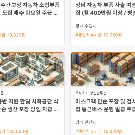
 주간고정 자동차 소형부품
정남 자동차 부품 사출 여성
 모집 매주 화요일 주급 지
집 (월 400만원 이상 / 
스 운행)
시
경기 수원시
급 10,320원
#생산직 #시급 10,320원
람들
주식회사 광진솔루션
동반 지원 환영 시화공단 식
마스크팩 단순 포장 및 검사
순 생산 포장 당일 지급 가
집 통근버스 운행 일급 주
사원 모집
시
경기 안산시
당 133,000원
#생산직 #시급 10,320원