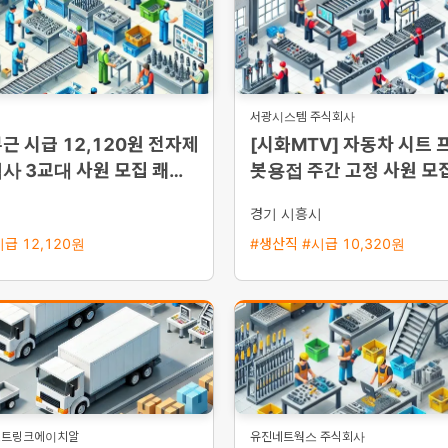
서광시스템 주식회사
근 시급 12,120원 전자제
[시화MTV] 자동차 시트 
사 3교대 사원 모집 쾌적
봇용접 주간 고정 사원 모집
근무와 높은 정착률
가능/통근버스 운행)
시
경기 시흥시
급 12,120원
#생산직 #시급 10,320원
스트링크에이치알
유진네트웍스 주식회사