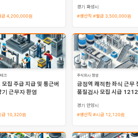
시
경기 화성시
급 4,200,000원
#생산직 #월급 3,500,000원
영테크
주식회사 청암
 모집 주급 지급 및 통근버
금정역 쾌적한 좌식 근무
장기 근무자 환영
품질검사 모집 시급 1212
50만원에서 380만원 가
시
경기 안양시
급 10,320원
#생산직 #시급 12,120원