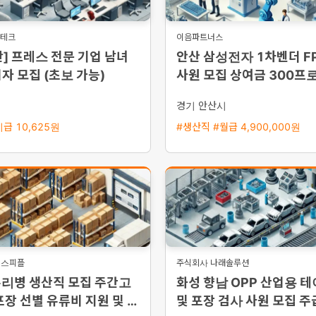
든테크
이음파트너스
] 프레스 전문 기업 남녀
안산 삼성전자 1차벤더 F
자 모집 (초보 가능)
사원 모집 상여금 300프로
한 복리후생
시
경기 안산시
급 10,625원
#생산직 #월급 4,900,000원
이스피플
주식회사 나래솔루션
유리병 생산직 모집 주간고
화성 향남 OPP 산업용 
포장 선별 유류비 지원 및 동
및 포장 검사 사원 모집 주