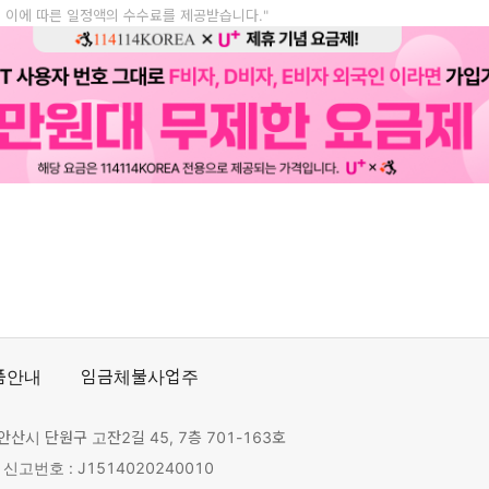
, 이에 따른 일정액의 수수료를 제공받습니다."
품안내
임금체불사업주
안산시 단원구 고잔2길 45, 7층 701-163호
고번호 : J1514020240010