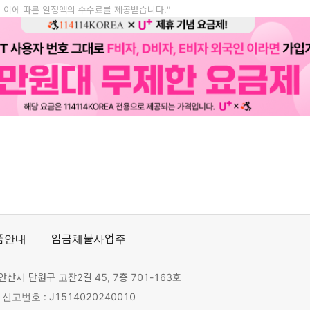
, 이에 따른 일정액의 수수료를 제공받습니다."
품안내
임금체불사업주
안산시 단원구 고잔2길 45, 7층 701-163호
고번호 : J1514020240010