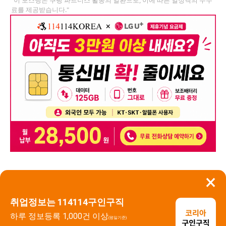
료를 제공받습니다."
×
뒤로가기
신고
취업정보는 114114구인구직
하루 정보등록 1,000건 이상
(평일기준)