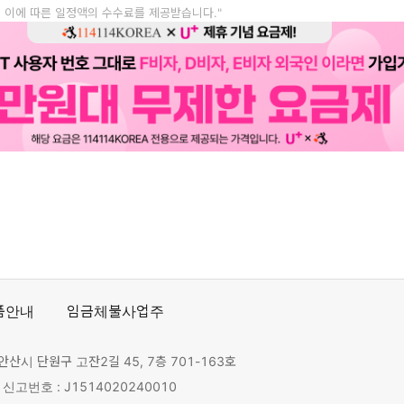
, 이에 따른 일정액의 수수료를 제공받습니다."
품안내
임금체불사업주
안산시 단원구 고잔2길 45, 7층 701-163호
고번호 : J1514020240010