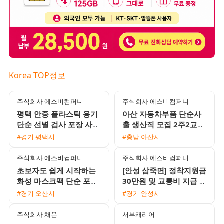
Korea TOP정보
주식회사 에스비컴퍼니
주식회사 에스비컴퍼니
평택 안중 플라스틱 용기
아산 자동차부품 단순사
단순 선별 검사 포장 사원
출 생산직 모집 2주2교대
모집 초보자 및 교포 환영
월350만에서400만원이
#경기 평택시
#충남 아산시
즉시 출근 가능
상 F비자교포가능 즉시출
근환영
주식회사 에스비컴퍼니
주식회사 에스비컴퍼니
초보자도 쉽게 시작하는
[안성 삼죽면] 정착지원금
화성 마스크팩 단순 포장
30만원 및 교통비 지급 플
및 검수 사원 모집 주간
라스틱 부품 생산직 모집
#경기 오산시
#경기 안성시
야간 선택 가능
(주간고정/2교대)
주식회사 채온
서부캐리어