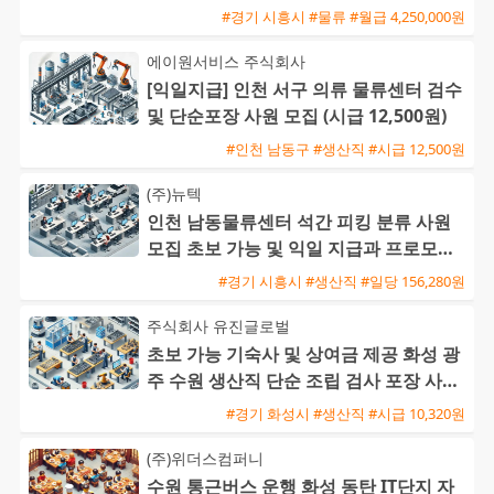
#경기 시흥시 #물류 #월급 4,250,000원
에이원서비스 주식회사
[익일지급] 인천 서구 의류 물류센터 검수
및 단순포장 사원 모집 (시급 12,500원)
#인천 남동구 #생산직 #시급 12,500원
(주)뉴텍
인천 남동물류센터 석간 피킹 분류 사원
모집 초보 가능 및 익일 지급과 프로모션
혜택
#경기 시흥시 #생산직 #일당 156,280원
주식회사 유진글로벌
초보 가능 기숙사 및 상여금 제공 화성 광
주 수원 생산직 단순 조립 검사 포장 사원
모집
#경기 화성시 #생산직 #시급 10,320원
(주)위더스컴퍼니
수원 통근버스 운행 화성 동탄 IT단지 자