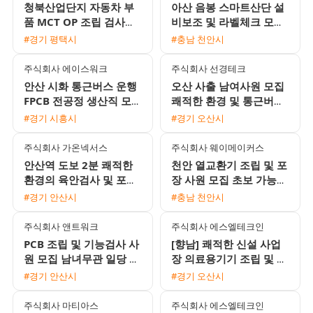
청북산업단지 자동차 부
아산 음봉 스마트산단 설
품 MCT OP 조립 검사원
비보조 및 라벨체크 모집
모집 초보가능 통근버스
월 450만원 상여금 150
#경기 평택시
#충남 천안시
및 기숙사 완비
프로
주식회사 에이스워크
주식회사 선경테크
안산 시화 통근버스 운행
오산 사출 남여사원 모집
FPCB 전공정 생산직 모집
쾌적한 환경 및 통근버스
F비자 가능 상여금 및 우
운행 3조2교대
#경기 시흥시
#경기 오산시
수 복지
주식회사 가온넥서스
주식회사 웨이메이커스
안산역 도보 2분 쾌적한
천안 열교환기 조립 및 포
환경의 육안검사 및 포장
장 사원 모집 초보 가능
사원 모집 정규직 전환
60세 이하 남여 월 평균
#경기 안산시
#충남 천안시
270만원
주식회사 앤트워크
주식회사 에스엘테크인
PCB 조립 및 기능검사 사
[향남] 쾌적한 신설 사업
원 모집 남녀무관 일당 주
장 의료용기기 조립 및 검
급 가능
사 사원 모집 (만근 상여
#경기 안산시
#경기 오산시
금 100% / 통근버스 운
행)
주식회사 마티아스
주식회사 에스엘테크인