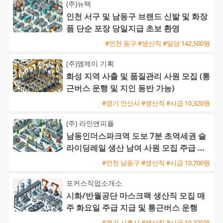
(주)뉴텍
인천 서구 및 남동구 브랜드 신발 및 화장
품 단순 포장 당일지급 초보 환영
#인천 동구 #생산직 #일당 142,500원
(주)엠제이 기획
화성 지역 사출 및 품질관리 사원 모집 (통
근버스 운행 및 지인 동반 가능)
#경기 안산시 #생산직 #시급 10,320원
(주) 라인앤피플
남동인더스파크역 도보 7분 초역세권 슬
라이딩레일 생산 남여 사원 모집 주급 신
청 가능 쾌적한 냉난방 환경
#인천 남동구 #생산직 #시급 10,700원
포커스직업소개소
시화/반월공단 마스크팩 생산직 모집 매
주 화요일 주급 지급 및 통근버스 운행
#경기 시흥시 #생산직 #시급 10,320원