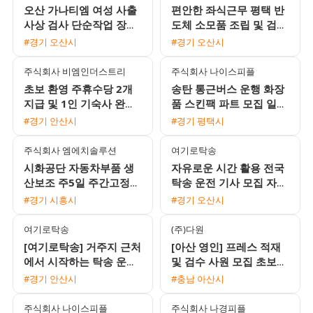
오산 가나티엠 여성 사출
편안한 좌식근무 평택 반
사상 검사 단순작업 장기
도체 소모품 조립 및 검사
근무자 모집
주간고정 채용 상여120%
#경기 오산시
#경기 오산시
통근버스 운행
주식회사 비엠인더스트리
주식회사 나이스피플
초보 환영 주휴수당 2개
송탄 통근버스 운행 화장
지급 및 1인 기숙사 완비
품 스킨팩 파트 모집 일급
안성 음성대소 검사 포장
166875원 익일지급 및
#경기 안산시
#경기 평택시
사원 모집
중석식 제공
주식회사 엠에치솔루션
여기로탁송
시화공단 자동차부품 생
자유로운 시간 활용 전국
산보조 주5일 주간고정
탁송 운전 기사 모집 자차
남녀 사원 모집 월 310만
없어도 초보 및 외국인 환
#경기 시흥시
#경기 오산시
원 가능
영
여기로탁송
(주)다원
[여기로탁송] 거주지 근처
[아산 영인] 프레스 적재
에서 시작하는 탁송 운전
및 검수 사원 모집 초보
기사 모집 (일급 18만원 /
동반 지원 가능 자차 소지
#경기 안산시
#충남 아산시
초보 및 외국인 가능)
자 환영
주식회사 나이스피플
주식회사 나경피플