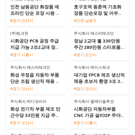
인천 남동공단 화장품 제
호구포역 동춘역 기초화
조라인 단순 포장 사원 모
장품 단순포장 및 아우터
집 초보환영 주간고정 일
업무 초보자 환영 무료 셔
#경기 안산시
#인천 남동구
당 주급 가능
틀 운행 익일지급 가능
(주)링크온
주식회사 에스비테크인
시화공단 PCB 공정 주급
정남 2교대 월 330만원
지급 가능 2조2교대 정규
주간 280만원 스티로폼
직 전환 채용
박스 생산 포장 사원 모집
#경기 시흥시
#경기 오산시
주식회사 에스비테크인
주식회사 에이스워크
화성 우정읍 자동차 부품
대기업 FPCB 제조 생산직
단순 조립 생산직 채용 초
채용 초보자 환영 3조 2교
보 및 F비자 가능 2교대
대 및 통근버스 운행
#경기 안산시
#경기 안산시
근무
주식회사 하디코리아
주식회사 엘케이솔루션
화성 전기차 부품 제조 만
시화공단 자동차부품
근수당 33만원 지급 주간
CNC 가공 설비OP 주야2
고정 사원 모집
교대 모집 (매년 시급 인
#경기 오산시
#경기 시흥시
상 및 정규직 전환 가능)