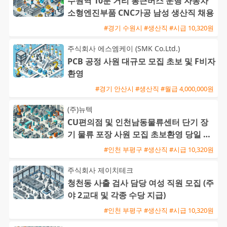
수원역 10분 거리 통근버스 운행 자동차
소형엔진부품 CNC가공 남성 생산직 채용
#경기 수원시 #생산직 #시급 10,320원
주식회사 에스엠케이 (SMK Co.Ltd.)
PCB 공정 사원 대규모 모집 초보 및 F비자
환영
#경기 안산시 #생산직 #월급 4,000,000원
(주)뉴텍
CU편의점 및 인천남동물류센터 단기 장
기 물류 포장 사원 모집 초보환영 당일 익
일지급
#인천 부평구 #생산직 #시급 10,320원
주식회사 제이치테크
청천동 사출 검사 담당 여성 직원 모집 (주
야 2교대 및 각종 수당 지급)
#인천 부평구 #생산직 #시급 10,320원