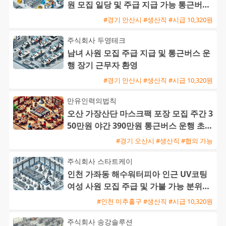
원 모집 일당 및 주급 지급 가능 통근버스
운행
#경기 안산시 #생산직 #시급 10,320원
주식회사 두영테크
남녀 사원 모집 주급 지급 및 통근버스 운
행 장기 근무자 환영
#경기 안산시 #생산직 #시급 10,320원
만유인력의법칙
오산 가장산단 마스크팩 포장 모집 주간 3
50만원 야간 390만원 통근버스 운행 초보
환영
#경기 오산시 #생산직 #협의 가능
주식회사 스타트케이
인천 가좌동 해수워터피아 인근 UV코팅
여성 사원 모집 주급 및 가불 가능 분위기
좋은 근무지
#인천 미추홀구 #생산직 #시급 10,320원
주식회사 송강솔루션