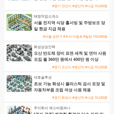
행
#경기 안산시 #생산직 #시급 10,320원
태영직업소개소
서울 전지역 식당 홀서빙 및 주방보조 당
일 현금 지급 채용
#서울 금천구 #외식·식음료 #일당 150,000원
화성삼성인력
오산 반도체 장비 표면 세척 및 연마 사원
모집 월 360만 원에서 400만 원 이상
#경기 오산시 #생산직 #시급 10,320원
대호솔루션
초보 가능 화성시 플라스틱 검사 포장 및
자동차부품 조립 여성 사원 채용
#경기 화성시 #생산직 #시급 10,320원
주식회사 에스비컴퍼니