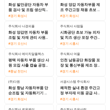
화성 발안공단 자동차 부
화성 양감 자동차부품 제
품 검사 및 조립 생산직
조 주간고정 채용 초보 및
모집 (가불 가능, 초보 및
교포 환영 상여 200퍼센
#경기 화성시
#경기 화성시
외국인 환영)
트 지급
주식회사 나경피플
주식회사 사람들
화성 양감면 자동차 부품
시화공단 초보 가능 피자
조립 및 자재 관리 사원
및 치즈 생산 포장 주간
모집 (주간고정, 상여
단기 사원 모집
#경기 오산시
#경기 시흥시
200%)
주식회사 에이치알플렉스
주식회사 여울
평택 자동차 부품 생산 사
인천 남동공단 화장품 포
원 모집 사출 캡슐 공정
장 및 통신부품 제조 장기
기숙사 제공 주급 가능
근로자 모집 (주간고정 /
#충남 천안시
#경기 시흥시
일수급 선택 가능)
(주)다원
서광시스템 주식회사
화성 향남 자동차부품 단
쾌적한 실내 환경 주간고
순조립 및 자동화기기 조
정 부자재 이동 공급 사원
작원 모집 주간고정 유류
모집 주급 지급 가능
#경기 화성시
#경기 시흥시
비지원
주식회사 로운케이
주식회사 조은사람