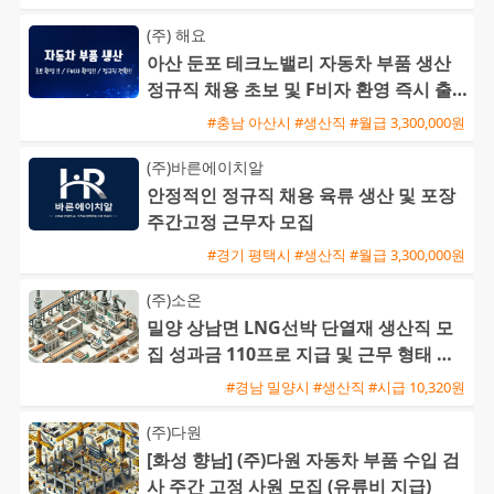
(주) 해요
아산 둔포 테크노밸리 자동차 부품 생산
정규직 채용 초보 및 F비자 환영 즉시 출
근 가능
#충남 아산시 #생산직 #월급 3,300,000원
(주)바른에이치알
안정적인 정규직 채용 육류 생산 및 포장
주간고정 근무자 모집
#경기 평택시 #생산직 #월급 3,300,000원
(주)소온
밀양 상남면 LNG선박 단열재 생산직 모
집 성과금 110프로 지급 및 근무 형태 선
택 가능
#경남 밀양시 #생산직 #시급 10,320원
(주)다원
[화성 향남] (주)다원 자동차 부품 수입 검
사 주간 고정 사원 모집 (유류비 지급)