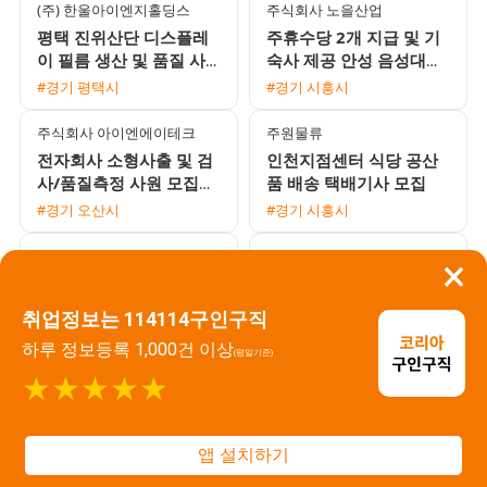
익일지급
(주) 한울아이엔지홀딩스
주식회사 노을산업
평택 진위산단 디스플레
주휴수당 2개 지급 및 기
이 필름 생산 및 품질 사
숙사 제공 안성 음성대소
원 모집 초보 가능 및 다
생산직 채용 공고
#경기 평택시
#경기 시흥시
양한 수당 혜택
주식회사 아이엔에이테크
주원물류
전자회사 소형사출 및 검
인천지점센터 식당 공산
사/품질측정 사원 모집
품 배송 택배기사 모집
(시급 10,450원 / 쾌적한
#경기 오산시
#경기 시흥시
근무환경)
유진네트웍스 주식회사
주식회사 정원
×
정남 자동차 부품 사출 여
[자동차 부품 제조기업]
성 사원 모집 (월 400만원
주간고정 및 2교대 생산·
취업정보는 114114구인구직
이상 / 병점 통근버스 운
물류·검사 사원 모집 (초
#경기 수원시
#경기 시흥시
하루 정보등록 1,000건 이상
행)
보 가능)
(평일기준)
주식회사 하랑솔루션
에이치커넥트
★★★★★
아산시 영인면 주방가전
풍부한 복지와 신축 기숙
PCB 단순 조립 및 검사 채
사 제공 물량 걱정 없는
용 자차필수
전자부품 생산직 모집
앱 설치하기
#충남 아산시
#경기 시흥시