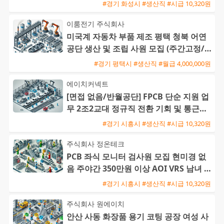
#경기 화성시 #생산직 #시급 10,320원
이룸전기 주식회사
미국계 자동차 부품 제조 평택 청북 어연
공단 생산 및 조립 사원 모집 (주간고정/2
교대)
#경기 평택시 #생산직 #월급 4,000,000원
에이치커넥트
[면접 없음/반월공단] FPCB 단순 지원 업
무 2조2교대 정규직 전환 기회 및 통근버
스 운행
#경기 시흥시 #생산직 #시급 10,320원
주식회사 정온테크
PCB 좌식 모니터 검사원 모집 현미경 없
음 주야간 350만원 이상 AOI VRS 남녀 모
집
#경기 시흥시 #생산직 #시급 10,320원
주식회사 원에이치
안산 사동 화장품 용기 코팅 공장 여성 사