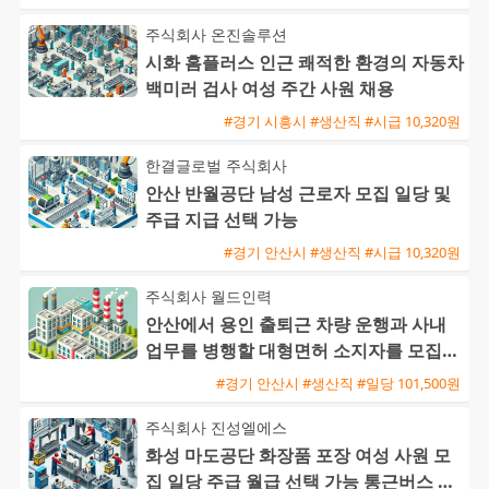
주식회사 온진솔루션
시화 홈플러스 인근 쾌적한 환경의 자동차
백미러 검사 여성 주간 사원 채용
#경기 시흥시 #생산직 #시급 10,320원
한결글로벌 주식회사
안산 반월공단 남성 근로자 모집 일당 및
주급 지급 선택 가능
#경기 안산시 #생산직 #시급 10,320원
주식회사 월드인력
안산에서 용인 출퇴근 차량 운행과 사내
업무를 병행할 대형면허 소지자를 모집합
니다
#경기 안산시 #생산직 #일당 101,500원
주식회사 진성엘에스
화성 마도공단 화장품 포장 여성 사원 모
집 일당 주급 월급 선택 가능 통근버스 운