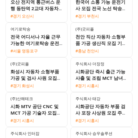
오산 전지역 통근버스 운
한국어 소통 가능 운전기
행 동탄역 2교대 자동차
사 모집 전국 노선 탁송
PCB 조립 생산직 채용
기사님을 기다립니다
#경기 오산시
#경기 부천시
여기로탁송
(주)굿피플
전국 어디서나 자율 근무
천안 직산 자동차 소형부
가능한 여기로탁송 운전
품 가공 생산직 모집 기숙
기사 모집
사 및 통근버스 제공
#서울 영등포구
#충남 천안시
(주)굿피플
주식회사 더장정
화성시 자동차 소형부품
시화공단 즉시 출근 가능
가공 및 검사 사원 모집
사출 및 조립 MCT 남녀
기숙사 제공 자차 교통비
생산직 채용
#경기 화성시
#경기 시흥시
지원
(주)산해테크
주식회사 태강
시화 MTV 공단 CNC 및
시화공단 자동차 부품 검
MCT 가공 기술자 모집
사 포장 사상원 모집 주간
(주간 및 주야간 선택 가
근무 통근버스 운행
#경기 시흥시
#경기 시흥시
능)
주식회사 인터잡
주식회사 승우솔루션