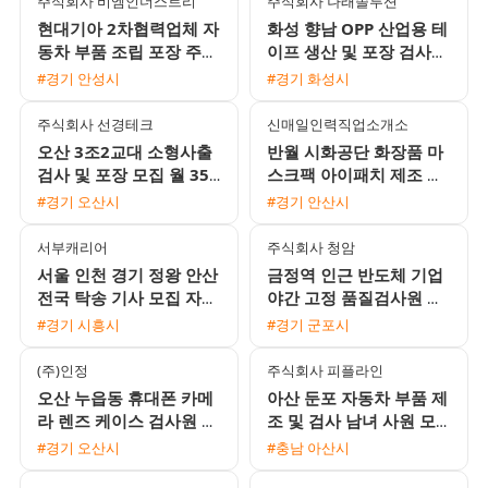
주식회사 비엠인더스트리
주식회사 나래솔루션
현대기아 2차협력업체 자
화성 향남 OPP 산업용 테
동차 부품 조립 포장 주간
이프 생산 및 포장 검사
고정 사원 모집
사원 모집 주급 가능
#경기 안성시
#경기 화성시
주식회사 선경테크
신매일인력직업소개소
오산 3조2교대 소형사출
반월 시화공단 화장품 마
검사 및 포장 모집 월 350
스크팩 아이패치 제조 포
만에서 370만원 이상 기
장 여성 사원 모집 (주간
#경기 오산시
#경기 안산시
숙사 지원 및 통근버스 운
야간 고정 선택)
행
서부캐리어
주식회사 청암
서울 인천 경기 정왕 안산
금정역 인근 반도체 기업
전국 탁송 기사 모집 자차
야간 고정 품질검사원 모
없이 초보 가능
집 편안한 좌식근무와 사
#경기 시흥시
#경기 군포시
복 근무 가능
(주)인정
주식회사 피플라인
오산 누읍동 휴대폰 카메
아산 둔포 자동차 부품 제
라 렌즈 케이스 검사원 채
조 및 검사 남녀 사원 모
용 통근버스 및 기숙사 제
집 통근버스 운행 및 교통
#경기 오산시
#충남 아산시
공
비 지원