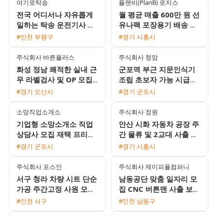
여기로탁송
플랜비(PlanB) 로지스
전국 어디서나 자유롭게
월 평균 매출 600만 원 선
일하는 탁송 운전기사 모
유나팩 포장용기 배송 기
집 / 월 450만원 수준 / 초
사 모집 경력 무관 외국인
#인천 부평구
#경기 시흥시
보 및 외국인 환영
가능
주식회사 바른플러스
주식회사 청암
화성 정남 쾌적한 실내 근
군포역 부근 지문인식기
무 라벨검사 및 OP 모집
조립 초보자 가능 시급
주간고정 교대선택 가능
10520원 사원 채용
#경기 오산시
#경기 군포시
소망직업소개소
주식회사 정원
기업형 소망소개소 직업
안산 시화 자동차 공장 주
상담사 모집 재택 프리랜
간 물류 및 2교대 사출 남
서 가능
성 사원 모집 다양한 수당
#경기 군포시
#경기 시흥시
지급
주식회사 포스인
주식회사 제이피플컴퍼니
서구 청라 차량 시트 단순
남동공단 맞춤 일자리 모
가공 주간고정 사원 모집
집 CNC 버튼맨 사출 보조
통근버스 운행 및 환경 우
현미경 검사 기초화장품
#인천 서구
#인천 남동구
수
단순포장 주급 당일지급