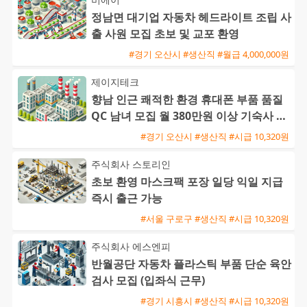
정남면 대기업 자동차 헤드라이트 조립 사
출 사원 모집 초보 및 교포 환영
#경기 오산시 #생산직 #월급 4,000,000원
제이지테크
향남 인근 쾌적한 환경 휴대폰 부품 품질
QC 남녀 모집 월 380만원 이상 기숙사 제
공
#경기 오산시 #생산직 #시급 10,320원
주식회사 스토리인
초보 환영 마스크팩 포장 일당 익일 지급
즉시 출근 가능
#서울 구로구 #생산직 #시급 10,320원
주식회사 에스엔피
반월공단 자동차 플라스틱 부품 단순 육안
검사 모집 (입좌식 근무)
#경기 시흥시 #생산직 #시급 10,320원