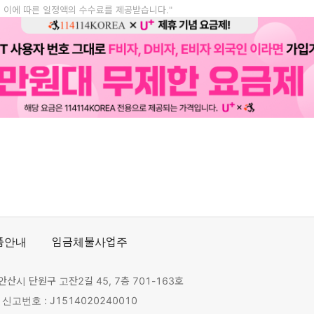
, 이에 따른 일정액의 수수료를 제공받습니다."
품안내
임금체불사업주
안산시 단원구 고잔2길 45, 7층 701-163호
고번호 : J1514020240010