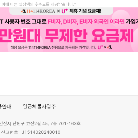
, 이에 따른 일정액의 수수료를 제공받습니다."
품안내
임금체불사업주
안산시 단원구 고잔2길 45, 7층 701-163호
고번호 : J1514020240010