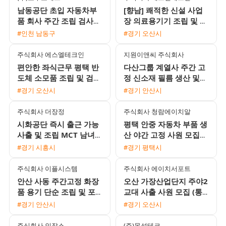
남동공단 초입 자동차부
[향남] 쾌적한 신설 사업
품 회사 주간 조립 검사
장 의료용기기 조립 및 검
도장 채용
사 사원 모집 (만근 상여
#인천 남동구
#경기 오산시
금 100% / 통근버스 운
행)
주식회사 에스엘테크인
지원이앤씨 주식회사
편안한 좌식근무 평택 반
다산그룹 계열사 주간 고
도체 소모품 조립 및 검사
정 신소재 필름 생산 및
주간고정 채용 상여120%
설비 조작원 모집 무료 사
#경기 오산시
#경기 안산시
통근버스 운행
내기숙사 제공
주식회사 더장정
주식회사 청람에이치알
시화공단 즉시 출근 가능
평택 안중 자동차 부품 생
사출 및 조립 MCT 남녀
산 야간 고정 사원 모집
생산직 채용
월 400만원 이상 가능
#경기 시흥시
#경기 평택시
주식회사 이플시스템
주식회사 에이치서포트
안산 사동 주간고정 화장
오산 가장산업단지 주야2
품 용기 단순 조립 및 포
교대 사출 사원 모집 (통
장 사원 모집 일급 주급
근버스 운행 및 제수당 지
#경기 안산시
#경기 오산시
선택 가능
급)
주식회사 인잡스
(주)목성테크