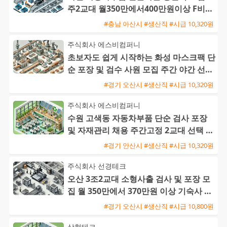
주2교대 월350만에서400만원이상 F비자
교포가능 즉시출근환영
#충남 아산시 #생산직 #시급 10,320원
주식회사 에스비컴퍼니
초보자도 쉽게 시작하는 화성 마스크팩 단
순 포장 및 검수 사원 모집 주간 야간 선택
가능
#경기 오산시 #생산직 #시급 10,320원
주식회사 에스비컴퍼니
수원 고색동 자동차부품 단순 검사 포장
및 자재관리 채용 주간고정 2교대 선택 가
능
#경기 안산시 #생산직 #시급 10,320원
주식회사 선경테크
오산 3조2교대 소형사출 검사 및 포장 모
집 월 350만에서 370만원 이상 기숙사 지
원 및 통근버스 운행
#경기 오산시 #생산직 #시급 10,800원
삼형테크