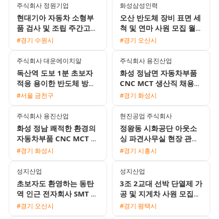
주식회사 정원기업
화성삼성인력
현대기아 자동차 소형부
오산 반도체 장비 표면 세
품 검사 및 조립 주간고정
척 및 연마 사원 모집 월
모집 월 350만원 이상 가
360만 원에서 400만 원
#경기 수원시
#경기 오산시
능
이상
주식회사 대운에이치알
주식회사 용진산업
독산역 도보 1분 초보자
화성 정남면 자동차부품
적응 용이한 반도체 방열
CNC MCT 생산직 채용
판 육안검사 사원 채용
(월 400만원 이상 / 기숙
#서울 금천구
#경기 화성시
사 제공)
주식회사 용진산업
현진공업 주식회사
화성 정남 쾌적한 환경의
정왕동 시화공단 아웃소
자동차부품 CNC MCT 생
싱 파견사무실 현장 관리
산직 채용
자 채용
#경기 화성시
#경기 시흥시
성지산업
성지산업
초보자도 환영하는 동탄
3조 2교대 선박 단열제 가
역 인근 전자회사 SMT 조
공 및 지게차 사원 모집
립검사 및 오퍼레이터 채
상여금과 유류비 지원 1
#경기 오산시
#경기 평택시
용 2주 2교대 근무
인 기숙사 제공