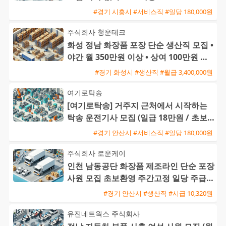
#경기 시흥시 #서비스직 #일당 180,000원
주식회사 청운테크
화성 정남 화장품 포장 단순 생산직 모집 •
야간 월 350만원 이상 • 상여 100만원 및
정착지원금 40
#경기 화성시 #생산직 #월급 3,400,000원
여기로탁송
[여기로탁송] 거주지 근처에서 시작하는
탁송 운전기사 모집 (일급 18만원 / 초보
및 외국인 가능)
#경기 안산시 #서비스직 #일당 180,000원
주식회사 로운케이
인천 남동공단 화장품 제조라인 단순 포장
사원 모집 초보환영 주간고정 일당 주급
가능
#경기 안산시 #생산직 #시급 10,320원
유진네트웍스 주식회사