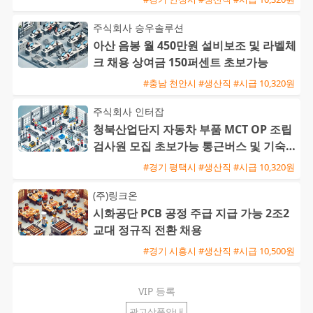
주식회사 승우솔루션
아산 음봉 월 450만원 설비보조 및 라벨체
크 채용 상여금 150퍼센트 초보가능
#충남 천안시 #생산직 #시급 10,320원
주식회사 인터잡
청북산업단지 자동차 부품 MCT OP 조립
검사원 모집 초보가능 통근버스 및 기숙사
완비
#경기 평택시 #생산직 #시급 10,320원
(주)링크온
시화공단 PCB 공정 주급 지급 가능 2조2
교대 정규직 전환 채용
#경기 시흥시 #생산직 #시급 10,500원
VIP 등록
광고상품안내