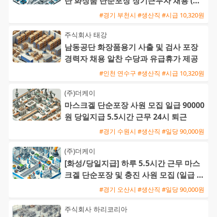
단 화장품 단순포장 장기근무자 채용 (주
급 가능)
#경기 부천시 #생산직 #시급 10,320원
주식회사 태강
남동공단 화장품용기 사출 및 검사 포장
경력자 채용 알찬 수당과 유급휴가 제공
#인천 연수구 #생산직 #시급 10,320원
(주)더케이
마스크겔 단순포장 사원 모집 일급 90000
원 당일지급 5.5시간 근무 24시 퇴근
#경기 수원시 #생산직 #일당 90,000원
(주)더케이
[화성/당일지급] 하루 5.5시간 근무 마스
크겔 단순포장 및 충진 사원 모집 (일급 9
0,000원)
#경기 오산시 #생산직 #일당 90,000원
주식회사 하리코리아