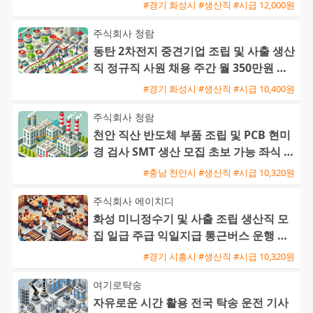
이상
#경기 화성시 #생산직 #시급 12,000원
주식회사 청람
동탄 2차전지 중견기업 조립 및 사출 생산
직 정규직 사원 채용 주간 월 350만원 및
교대 월 370만원
#경기 화성시 #생산직 #시급 10,400원
주식회사 청람
천안 직산 반도체 부품 조립 및 PCB 현미
경 검사 SMT 생산 모집 초보 가능 좌식 근
무
#충남 천안시 #생산직 #시급 10,320원
주식회사 에이치디
화성 미니정수기 및 사출 조립 생산직 모
집 일급 주급 익일지급 통근버스 운행 초
보 가능
#경기 시흥시 #생산직 #시급 10,320원
여기로탁송
자유로운 시간 활용 전국 탁송 운전 기사