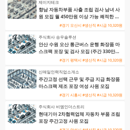
제이지테크
향남 자동차부품 사출 조립 검사 남녀 사
원 모집 월 450만원 이상 가능 쾌적한 환
경 기숙사 제공
#경기 오산시 #생산직 #시급 10,320원
주식회사 승우솔루션
안산 수원 오산 통근버스 운행 화장품 마
스크팩 포장 및 검사 모집 (주간 330만원 /
야간 390만원)
#경기 평택시 #생산직 #시급 10,320원
신매일인력직업소개소
주간고정 선택 근무 및 주급 지급 화장품
마스크팩 제조 포장 여성 사원 모집
#경기 시흥시 #생산직 #시급 10,320원
주식회사 비엠인더스트리
현대기아 2차협력업체 자동차 부품 조립
포장 주간고정 사원 모집
#경기 안성시 #생산직 #시급 10,320원