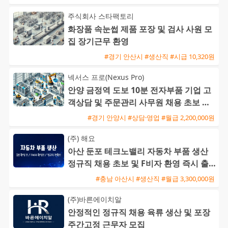
주식회사 스타팩토리
화장품 속눈썹 제품 포장 및 검사 사원 모
집 장기근무 환영
#경기 안산시 #생산직 #시급 10,320원
넥서스 프로(Nexus Pro)
안양 금정역 도보 10분 전자부품 기업 고
객상담 및 주문관리 사무원 채용 초보 가
능
#경기 안양시 #상담·영업 #월급 2,200,000원
(주) 해요
아산 둔포 테크노밸리 자동차 부품 생산
정규직 채용 초보 및 F비자 환영 즉시 출
근 가능
#충남 아산시 #생산직 #월급 3,300,000원
(주)바른에이치알
안정적인 정규직 채용 육류 생산 및 포장
주간고정 근무자 모집