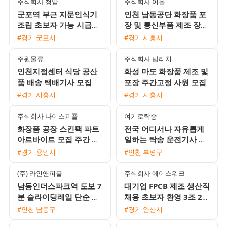
주식회사 청암
주식회사 여울
군포역 부근 지문인식기
인천 남동공단 화장품 포
조립 초보자 가능 시급
장 및 통신부품 제조 장기
10520원 사원 채용
근로자 모집 (주간고정 /
#경기 군포시
#경기 시흥시
일수급 선택 가능)
주원물류
주식회사 탑리치
인천지점센터 식당 공산
화성 마도 화장품 제조 및
품 배송 택배기사 모집
포장 주간고정 사원 모집
#경기 시흥시
#경기 시흥시
주식회사 나이스피플
여기로탁송
화장품 공장 스킨팩 파트
전국 어디서나 자유롭게
아르바이트 모집 주간 야
일하는 탁송 운전기사 모
간 선택
집 / 월 450만원 수준 / 초
#경기 용인시
#인천 부평구
보 및 외국인 환영
(주) 라인앤피플
주식회사 에이스워크
남동인더스파크역 도보 7
대기업 FPCB 제조 생산직
분 슬라이딩레일 단순 생
채용 초보자 환영 3조 2교
산직 남녀 모집 냉난방 완
대 및 통근버스 운행
#인천 남동구
#경기 안산시
비 주급 신청 가능