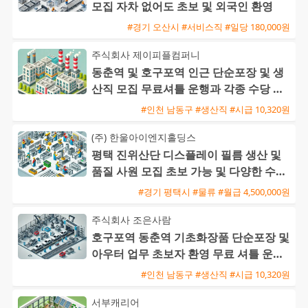
모집 자차 없어도 초보 및 외국인 환영
#경기 오산시 #서비스직 #일당 180,000원
주식회사 제이피플컴퍼니
동춘역 및 호구포역 인근 단순포장 및 생
산직 모집 무료셔틀 운행과 각종 수당 지
급
#인천 남동구 #생산직 #시급 10,320원
(주) 한울아이엔지홀딩스
평택 진위산단 디스플레이 필름 생산 및
품질 사원 모집 초보 가능 및 다양한 수당
혜택
#경기 평택시 #물류 #월급 4,500,000원
주식회사 조은사람
호구포역 동춘역 기초화장품 단순포장 및
아우터 업무 초보자 환영 무료 셔틀 운행
익일지급 가능
#인천 남동구 #생산직 #시급 10,320원
서부캐리어