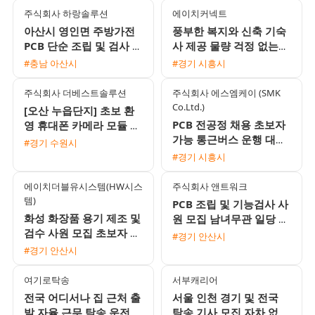
주식회사 하랑솔루션
에이치커넥트
아산시 영인면 주방가전
풍부한 복지와 신축 기숙
PCB 단순 조립 및 검사 채
사 제공 물량 걱정 없는
용 자차필수
전자부품 생산직 모집
#충남 아산시
#경기 시흥시
주식회사 더베스트솔루션
주식회사 에스엠케이 (SMK
Co.Ltd.)
[오산 누읍단지] 초보 환
PCB 전공정 채용 초보자
영 휴대폰 카메라 모듈 생
가능 통근버스 운행 대기
산 직원 모집 (일급/주급/
#경기 수원시
업 1차 협력사
가불 가능)
#경기 시흥시
에이치더블유시스템(HW시스
주식회사 앤트워크
템)
PCB 조립 및 기능검사 사
화성 화장품 용기 제조 및
원 모집 남녀무관 일당 주
검수 사원 모집 초보자 환
급 가능
#경기 안산시
영 및 풍부한 수당 혜택
#경기 안산시
여기로탁송
서부캐리어
전국 어디서나 집 근처 출
서울 인천 경기 및 전국
발 자율 근무 탁송 운전기
탁송 기사 모집 자차 없이