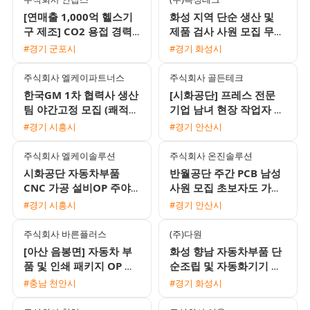
[연매출 1,000억 헬스기
화성 지역 단순 생산 및
구 제조] CO2 용접 경력
제품 검사 사원 모집 무료
기사 모집 (일 16만원 / 장
기숙사와 식사 제공
#경기 군포시
#경기 화성시
기 고정)
주식회사 엘케이파트너스
주식회사 골든테크
한국GM 1차 협력사 생산
[시화공단] 프레스 전문
팀 야간고정 모집 (쾌적한
기업 남녀 현장 작업자 모
환경/통근버스 운행)
집 (초보 가능)
#경기 시흥시
#경기 안산시
주식회사 엘케이솔루션
주식회사 온진솔루션
시화공단 자동차부품
반월공단 주간 PCB 남성
CNC 가공 설비OP 주야2
사원 모집 초보자도 가능
교대 모집 (매년 시급 인
한 쉬운 단순 작업
#경기 시흥시
#경기 안산시
상 및 정규직 전환 가능)
주식회사 바른플러스
(주)다원
[아산 음봉면] 자동차 부
화성 향남 자동차부품 단
품 및 인쇄 패키지 OP 검
순조립 및 자동화기기 조
사 포장 사원 모집
작원 모집 주간고정 유류
#충남 천안시
#경기 화성시
비지원