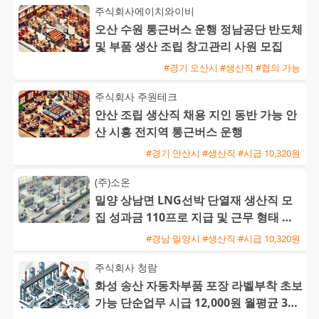
주식회사에이치와이비
오산 수원 통근버스 운행 정남공단 반도체
및 부품 생산 조립 창고관리 사원 모집
#경기 오산시 #생산직 #협의 가능
주식회사 주원테크
안산 조립 생산직 채용 지인 동반 가능 안
산 시흥 전지역 통근버스 운행
#경기 안산시 #생산직 #시급 10,320원
(주)소온
밀양 상남면 LNG선박 단열재 생산직 모
집 성과금 110프로 지급 및 근무 형태 선
택 가능
#경남 밀양시 #생산직 #시급 10,320원
주식회사 청람
화성 송산 자동차부품 포장 라벨부착 초보
가능 단순업무 시급 12,000원 월평균 300