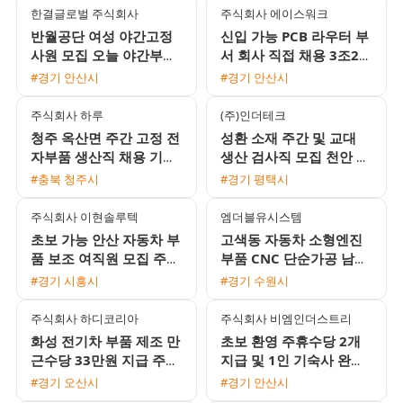
한결글로벌 주식회사
주식회사 에이스워크
반월공단 여성 야간고정
신입 가능 PCB 라우터 부
사원 모집 오늘 야간부터
서 회사 직접 채용 3조2교
시작 일당 및 주급 가능
대 모집
#경기 안산시
#경기 안산시
주식회사 하루
(주)인더테크
청주 옥산면 주간 고정 전
성환 소재 주간 및 교대
자부품 생산직 채용 기숙
생산 검사직 모집 천안 평
사 및 삼식 제공 초보자
택 통근버스 운행
#충북 청주시
#경기 평택시
환영
주식회사 이현솔루텍
엠더블유시스템
초보 가능 안산 자동차 부
고색동 자동차 소형엔진
품 보조 여직원 모집 주급
부품 CNC 단순가공 남성
선택 및 통근버스 운행
생산직 모집 (수원역 통근
#경기 시흥시
#경기 수원시
버스 운행)
주식회사 하디코리아
주식회사 비엠인더스트리
화성 전기차 부품 제조 만
초보 환영 주휴수당 2개
근수당 33만원 지급 주간
지급 및 1인 기숙사 완비
고정 사원 모집
안성 음성대소 검사 포장
#경기 오산시
#경기 안산시
사원 모집