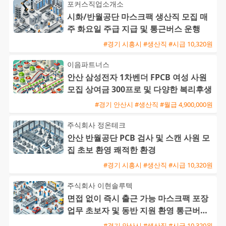
포커스직업소개소
시화/반월공단 마스크팩 생산직 모집 매
주 화요일 주급 지급 및 통근버스 운행
#경기 시흥시 #생산직 #시급 10,320원
이음파트너스
안산 삼성전자 1차벤더 FPCB 여성 사원
모집 상여금 300프로 및 다양한 복리후생
#경기 안산시 #생산직 #월급 4,900,000원
주식회사 정온테크
안산 반월공단 PCB 검사 및 스캔 사원 모
집 초보 환영 쾌적한 환경
#경기 시흥시 #생산직 #시급 10,320원
주식회사 이현솔루텍
면접 없이 즉시 출근 가능 마스크팩 포장
업무 초보자 및 동반 지원 환영 통근버스
운행
#경기 안산시 #생산직 #시급 10,320원