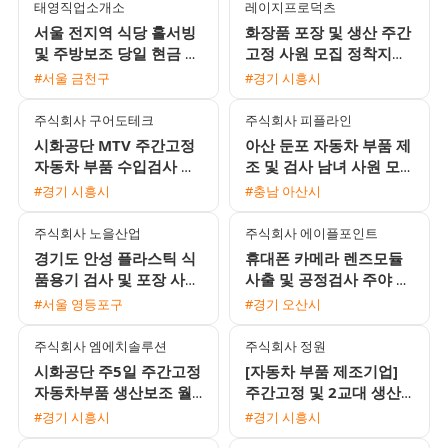
태영직업소개소
레이지프로덕츠
서울 전지역 식당 홀서빙
화장품 포장 및 생산 주간
및 주방보조 당일 현금 지
고정 사원 모집 정착지원
급 채용
금 지급
#서울 금천구
#경기 시흥시
주식회사 구어도테크
주식회사 피플라인
시화공단 MTV 주간고정
아산 둔포 자동차 부품 제
자동차 부품 수입검사 여
조 및 검사 남녀 사원 모
성 사원 모집 주급 가능
집 통근버스 운행 및 교통
#경기 시흥시
#충남 아산시
비 지원
주식회사 노을산업
주식회사 에이플포인트
경기도 안성 플라스틱 식
휴대폰 카메라 렌즈모듈
품용기 검사 및 포장 사원
사출 및 공정검사 주야 2
모집 초보자 환영 1인실
교대 사원 모집
#서울 영등포구
#경기 오산시
기숙사 제공
주식회사 엠에치솔루션
주식회사 정원
시화공단 주5일 주간고정
[자동차 부품 제조기업]
자동차부품 생산보조 월
주간고정 및 2교대 생산·
310만원 남녀 사원 모집
물류·검사 사원 모집 (초
#경기 시흥시
#경기 시흥시
보 가능)