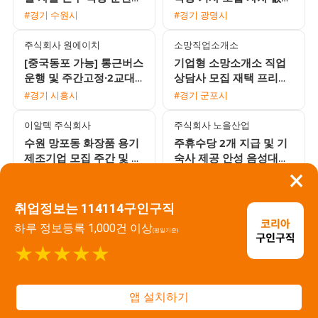
사 모집 초보 및 외국인
도 가능한 안정적인 배차
#경기 수원시
#경기 광명시
환영
환경
주식회사 원에이치
소망직업소개소
[중국동포 가능] 통근버스
기업형 소망소개소 직업
운행 및 주간고정·2교대
상담사 모집 재택 프리랜
맞춤 일자리 채용
서 가능
#경기 시흥시
#경기 군포시
이알텍 주식회사
주식회사 노을산업
수원 망포동 화장품 용기
주휴수당 2개 지급 및 기
제조기업 모집 주간 및 2
숙사 제공 안성 음성대소
×
교대 선택 지원 가능
생산직 채용 공고
#경기 수원시
#경기 시흥시
주식회사 바른플러스
(주)다원
취업정보는 114114구인구직
화성 자동차 부품 터보차
아산 영인면 기아 자동차
하루 정보등록 1,000건 이상
(평일기준)
저 조립 사원 모집 사외기
부품 생산팀 성실한 직원
★★★★★
숙사 가능 자차 필수
모집
#경기 화성시
#경기 평택시
(주)다원
주식회사 에이비스
앱 설치하기
[화성 향남] (주)다원 자동
동탄 영천동 자동차 부품
차 부품 수입 검사 주간
제조기업 조립 도장 사출