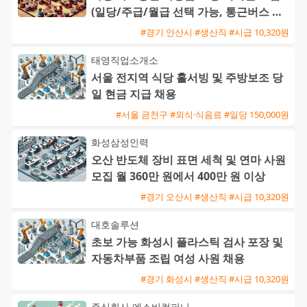
(일당/주급/월급 선택 가능, 통근버스 운
행)
#경기 안산시 #생산직 #시급 10,320원
태영직업소개소
서울 전지역 식당 홀서빙 및 주방보조 당
일 현금 지급 채용
#서울 금천구 #외식·식음료 #일당 150,000원
화성삼성인력
오산 반도체 장비 표면 세척 및 연마 사원
모집 월 360만 원에서 400만 원 이상
#경기 오산시 #생산직 #시급 10,320원
대호솔루션
초보 가능 화성시 플라스틱 검사 포장 및
자동차부품 조립 여성 사원 채용
#경기 화성시 #생산직 #시급 10,320원
주식회사 에스비컴퍼니