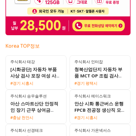
Korea TOP정보
주식회사 태강
주식회사 인터잡
[시화공단] 자동차 부품
청북산업단지 자동차 부
사상 검사 포장 여성 사원
품 MCT OP 조립 검사원
모집 (통근버스 운행)
모집 초보가능 통근버스
#경기 시흥시
#경기 평택시
및 기숙사 완비
주식회사 승우솔루션
주식회사 에이스워크
아산 스마트산단 안정적
안산 시화 통근버스 운행
인 장기 근무 상여금
FPCB 전공정 생산직 모집
150% 월 450만원 설비
F비자 가능 상여금 및 우
#충남 천안시
#경기 시흥시
및 비전기 보조 채용
수 복지
주식회사 선경테크
주식회사 가온넥서스