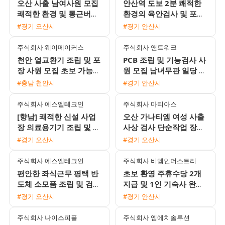
오산 사출 남여사원 모집
안산역 도보 2분 쾌적한
쾌적한 환경 및 통근버스
환경의 육안검사 및 포장
운행 3조2교대
사원 모집 정규직 전환
#경기 오산시
#경기 안산시
주식회사 웨이메이커스
주식회사 앤트워크
천안 열교환기 조립 및 포
PCB 조립 및 기능검사 사
장 사원 모집 초보 가능
원 모집 남녀무관 일당 주
60세 이하 남여 월 평균
급 가능
#충남 천안시
#경기 안산시
270만원
주식회사 에스엘테크인
주식회사 마티아스
[향남] 쾌적한 신설 사업
오산 가나티엠 여성 사출
장 의료용기기 조립 및 검
사상 검사 단순작업 장기
사 사원 모집 (만근 상여
근무자 모집
#경기 오산시
#경기 오산시
금 100% / 통근버스 운
행)
주식회사 에스엘테크인
주식회사 비엠인더스트리
편안한 좌식근무 평택 반
초보 환영 주휴수당 2개
도체 소모품 조립 및 검사
지급 및 1인 기숙사 완비
주간고정 채용 상여120%
안성 음성대소 검사 포장
#경기 오산시
#경기 안산시
통근버스 운행
사원 모집
주식회사 나이스피플
주식회사 엠에치솔루션