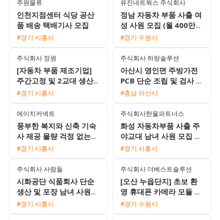
주원물류
유진네트웍스 주식회사
인천지점센터 식당 공산
정남 자동차 부품 사출 여
품 배송 택배기사 모집
성 사원 모집 (월 400만원
이상 / 병점 통근버스 운
#경기 시흥시
#경기 수원시
행)
주식회사 정원
주식회사 하랑솔루션
[자동차 부품 제조기업]
아산시 영인면 주방가전
주간고정 및 2교대 생산·
PCB 단순 조립 및 검사 채
물류·검사 사원 모집 (초
용 자차필수
#경기 시흥시
#충남 아산시
보 가능)
에이치커넥트
주식회사한울파트너스
풍부한 복지와 신축 기숙
화성 자동차부품 사출 주
사 제공 물량 걱정 없는
야교대 남녀 사원 모집 안
전자부품 생산직 모집
산 시화 통근버스 운행
#경기 시흥시
#경기 시흥시
주식회사 사람들
주식회사 더베스트솔루션
시화공단 식품회사 단순
[오산 누읍단지] 초보 환
생산 및 포장 남녀 사원
영 휴대폰 카메라 모듈 생
모집 당일지급 및 동반 지
산 직원 모집 (일급/주급/
#경기 시흥시
#경기 수원시
원 가능
가불 가능)