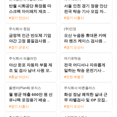
반월 시화공단 화장품 마
서울 인천 경기 정왕 안산
스크팩 아이패치 제조 포
전국 탁송 기사 모집 자차
장 여성 사원 모집 (주간
없이 초보 가능
#경기 안산시
#경기 시흥시
야간 고정 선택)
주식회사 청암
(주)인정
금정역 인근 반도체 기업
오산 누읍동 휴대폰 카메
야간 고정 품질검사원 모
라 렌즈 케이스 검사원 채
집 편안한 좌식근무와 사
용 통근버스 및 기숙사 제
#경기 군포시
#경기 오산시
복 근무 가능
공
주식회사 피플라인
여기로탁송
아산 둔포 자동차 부품 제
전국 어디서나 자유롭게
조 및 검사 남녀 사원 모
일하는 탁송 운전기사 모
집 통근버스 운행 및 교통
집 / 월 450만원 수준 / 초
#충남 아산시
#인천 부평구
비 지원
보 및 외국인 환영
플랜비(PlanB) 로지스
주식회사 바른플러스
월 평균 매출 600만 원 선
화성 정남 쾌적한 실내 근
유나팩 포장용기 배송 기
무 라벨검사 및 OP 모집
사 모집 경력 무관 외국인
주간고정 교대선택 가능
#경기 시흥시
#경기 오산시
가능