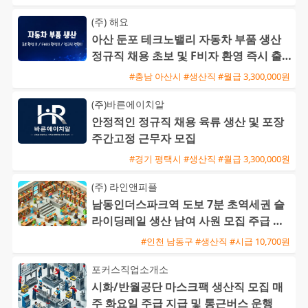
(주) 해요
아산 둔포 테크노밸리 자동차 부품 생산
정규직 채용 초보 및 F비자 환영 즉시 출
근 가능
#충남 아산시 #생산직 #월급 3,300,000원
(주)바른에이치알
안정적인 정규직 채용 육류 생산 및 포장
주간고정 근무자 모집
#경기 평택시 #생산직 #월급 3,300,000원
(주) 라인앤피플
남동인더스파크역 도보 7분 초역세권 슬
라이딩레일 생산 남여 사원 모집 주급 신
청 가능 쾌적한 냉난방 환경
#인천 남동구 #생산직 #시급 10,700원
포커스직업소개소
시화/반월공단 마스크팩 생산직 모집 매
주 화요일 주급 지급 및 통근버스 운행