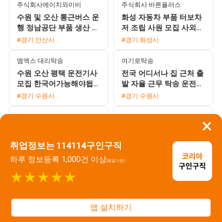
주식회사에이치와이비
주식회사 바른플러스
수원 및 오산 통근버스 운
화성 자동차 부품 터보차
행 정남공단 부품 생산 조
저 조립 사원 모집 사외기
립 검사 모집
숙사 가능 자차 필수
#경기 안산시
#경기 화성시
엠엑스 대리탁송
여기로탁송
수원 오산 평택 운전기사
전국 어디서나 집 근처 출
모집 한국어가능해야됩니
발 자율 근무 탁송 운전기
다
사 모집 초보 및 외국인
#경기 수원시
#경기 수원시
환영
서부캐리어
주식회사 용진산업
×
일급 18만원 이상 가능 전
화성 정남 자동차부품공
국 탁송 기사 모집 자유로
장 단순 기계조작 남직원
취업정보는 114114구인구직
운 근무 형태 및 교육 지
모집 월 400만원 이상 기
#경기 용인시
#경기 화성시
하루 정보등록 1,000건 이상
원
숙사 완비
(평일기준)
주식회사 용진산업
(주)인더테크
★★★★★
화성 정남면 자동차부품
성환 소재 주간 및 교대
단순 제조 사원 모집 (기
생산 검사직 모집 천안 평
숙사 제공 및 통근 수당)
택 통근버스 운행
앱 설치하기
#경기 화성시
#경기 평택시