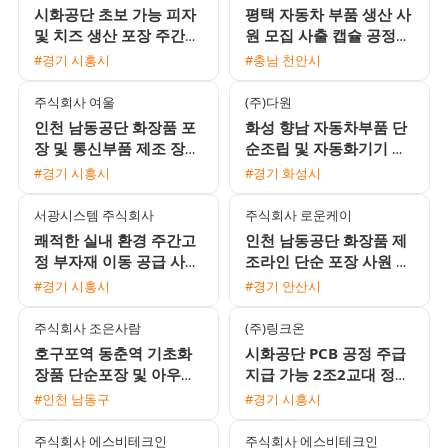
시화공단 초보 가능 피자
평택 자동차 부품 생산 사
및 치즈 생산 포장 주간
원 모집 사출 캡슐 공정
단기 사원 모집
기숙사 제공 주급 가능
#경기 시흥시
#충남 천안시
주식회사 여울
(주)다원
인천 남동공단 화장품 포
화성 향남 자동차부품 단
장 및 통신부품 제조 장기
순조립 및 자동화기기 조
근로자 모집 (주간고정 /
작원 모집 주간고정 유류
#경기 시흥시
#경기 화성시
일수급 선택 가능)
비지원
서광시스템 주식회사
주식회사 로운케이
쾌적한 실내 환경 주간고
인천 남동공단 화장품 제
정 부자재 이동 공급 사원
조라인 단순 포장 사원 모
모집 주급 지급 가능
집 초보환영 주간고정 일
#경기 시흥시
#경기 안산시
당 주급 가능
주식회사 조은사람
(주)링크온
호구포역 동춘역 기초화
시화공단 PCB 공정 주급
장품 단순포장 및 아우터
지급 가능 2조2교대 정규
업무 초보자 환영 무료 셔
직 전환 채용
#인천 남동구
#경기 시흥시
틀 운행 익일지급 가능
주식회사 에스비테크인
주식회사 에스비테크인