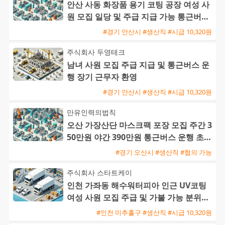
안산 사동 화장품 용기 코팅 공장 여성 사
원 모집 일당 및 주급 지급 가능 통근버스
운행
#경기 안산시 #생산직 #시급 10,320원
주식회사 두영테크
남녀 사원 모집 주급 지급 및 통근버스 운
행 장기 근무자 환영
#경기 안산시 #생산직 #시급 10,320원
만유인력의법칙
오산 가장산단 마스크팩 포장 모집 주간 3
50만원 야간 390만원 통근버스 운행 초보
환영
#경기 오산시 #생산직 #협의 가능
주식회사 스타트케이
인천 가좌동 해수워터피아 인근 UV코팅
여성 사원 모집 주급 및 가불 가능 분위기
좋은 근무지
#인천 미추홀구 #생산직 #시급 10,320원