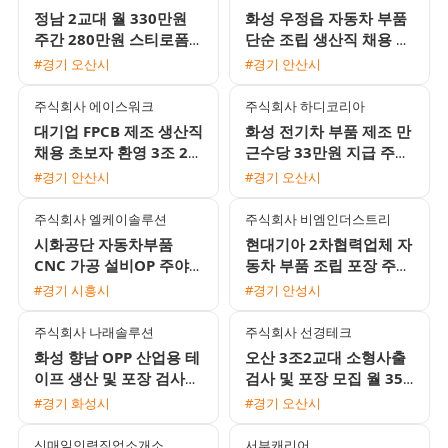
정남 2교대 월 330만원
화성 우정읍 자동차 부품
주간 280만원 스티로폼
단순 조립 생산직 채용 초
박스 생산 포장 사원 모집
보 및 F비자 가능 2교대
#경기 오산시
#경기 안산시
근무
주식회사 에이스워크
주식회사 하디코리아
대기업 FPCB 제조 생산직
화성 전기차 부품 제조 만
채용 초보자 환영 3조 2교
근수당 33만원 지급 주간
대 및 통근버스 운행
고정 사원 모집
#경기 안산시
#경기 오산시
주식회사 엘케이솔루션
주식회사 비엠인더스트리
시화공단 자동차부품
현대기아 2차협력업체 자
CNC 가공 설비OP 주야2
동차 부품 조립 포장 주간
교대 모집 (매년 시급 인
고정 사원 모집
#경기 시흥시
#경기 안성시
상 및 정규직 전환 가능)
주식회사 나래솔루션
주식회사 선경테크
화성 향남 OPP 산업용 테
오산 3조2교대 소형사출
이프 생산 및 포장 검사
검사 및 포장 모집 월 350
사원 모집 주급 가능
만에서 370만원 이상 기
#경기 화성시
#경기 오산시
숙사 지원 및 통근버스 운
행
신매일인력직업소개소
서부캐리어