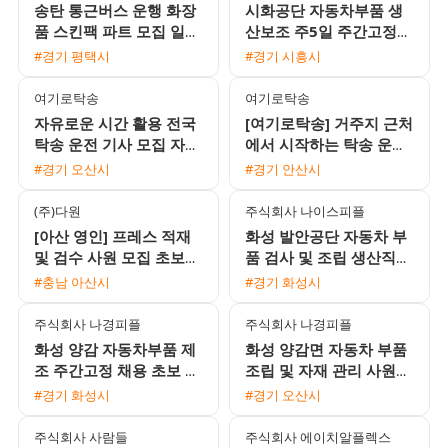
송탄 통근버스 운행 화장
시화공단 자동차부품 생
품 스킨팩 파트 모집 일급
산보조 주5일 주간고정
166875원 익일지급 및
남녀 사원 모집 월 310만
#경기 평택시
#경기 시흥시
중석식 제공
원 가능
여기로탁송
여기로탁송
자유로운 시간 활용 전국
[여기로탁송] 거주지 근처
탁송 운전 기사 모집 자차
에서 시작하는 탁송 운전
없어도 초보 및 외국인 환
기사 모집 (일급 18만원 /
#경기 오산시
#경기 안산시
영
초보 및 외국인 가능)
(주)다원
주식회사 나이스피플
[아산 영인] 프레스 적재
화성 발안공단 자동차 부
및 검수 사원 모집 초보
품 검사 및 조립 생산직
동반 지원 가능 자차 소지
모집 (가불 가능, 초보 및
#충남 아산시
#경기 화성시
자 환영
외국인 환영)
주식회사 나경피플
주식회사 나경피플
화성 양감 자동차부품 제
화성 양감면 자동차 부품
조 주간고정 채용 초보 및
조립 및 자재 관리 사원
교포 환영 상여 200퍼센
모집 (주간고정, 상여
#경기 화성시
#경기 오산시
트 지급
200%)
주식회사 사람들
주식회사 에이치알플렉스