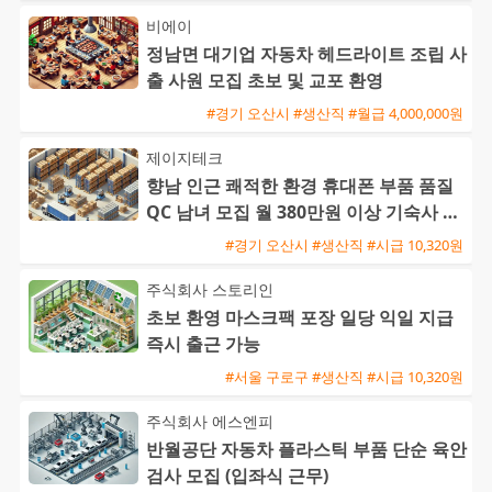
비에이
정남면 대기업 자동차 헤드라이트 조립 사
출 사원 모집 초보 및 교포 환영
#경기 오산시 #생산직 #월급 4,000,000원
제이지테크
향남 인근 쾌적한 환경 휴대폰 부품 품질
QC 남녀 모집 월 380만원 이상 기숙사 제
공
#경기 오산시 #생산직 #시급 10,320원
주식회사 스토리인
초보 환영 마스크팩 포장 일당 익일 지급
즉시 출근 가능
#서울 구로구 #생산직 #시급 10,320원
주식회사 에스엔피
반월공단 자동차 플라스틱 부품 단순 육안
검사 모집 (입좌식 근무)