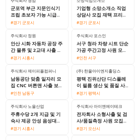
주식회사 청암
소망직업소개소
군포역 부근 지문인식기
기업형 소망소개소 직업
조립 초보자 가능 시급
상담사 모집 재택 프리랜
10520원 사원 채용
서 가능
#경기 군포시
#경기 군포시
주식회사 정원
주식회사 포스인
안산 시화 자동차 공장 주
서구 청라 차량 시트 단순
간 물류 및 2교대 사출 남
가공 주간고정 사원 모집
성 사원 모집 다양한 수당
통근버스 운행 및 환경 우
#경기 시흥시
#인천 서구
지급
수
주식회사 제이피플컴퍼니
(주) 한울아이엔지홀딩스
남동공단 맞춤 일자리 모
평택 진위산단 디스플레
집 CNC 버튼맨 사출 보조
이 필름 생산 및 품질 사
현미경 검사 기초화장품
원 모집 초보 가능 및 다
#인천 남동구
#경기 평택시
단순포장 주급 당일지급
양한 수당 혜택
익일지급
주식회사 노을산업
주식회사 아이엔에이테크
주휴수당 2개 지급 및 기
전자회사 소형사출 및 검
숙사 제공 안성 음성대소
사/품질측정 사원 모집
생산직 채용 공고
(시급 10,450원 / 쾌적한
#경기 시흥시
#경기 오산시
근무환경)