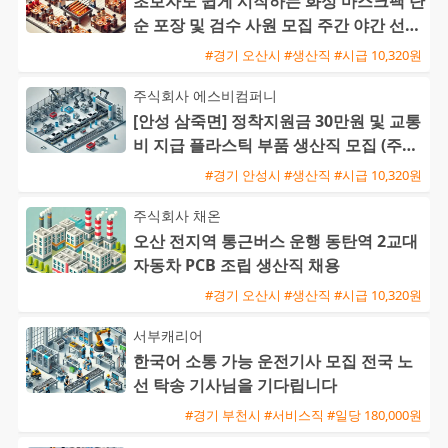
초보자도 쉽게 시작하는 화성 마스크팩 단
순 포장 및 검수 사원 모집 주간 야간 선택
가능
#경기 오산시 #생산직 #시급 10,320원
주식회사 에스비컴퍼니
[안성 삼죽면] 정착지원금 30만원 및 교통
비 지급 플라스틱 부품 생산직 모집 (주간
고정/2교대)
#경기 안성시 #생산직 #시급 10,320원
주식회사 채온
오산 전지역 통근버스 운행 동탄역 2교대
자동차 PCB 조립 생산직 채용
#경기 오산시 #생산직 #시급 10,320원
서부캐리어
한국어 소통 가능 운전기사 모집 전국 노
선 탁송 기사님을 기다립니다
#경기 부천시 #서비스직 #일당 180,000원