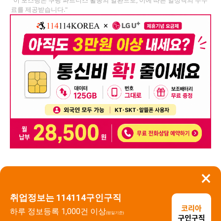
료를 제공받습니다."
×
뒤로가기
신고
취업정보는 114114구인구직
하루 정보등록 1,000건 이상
(평일기준)