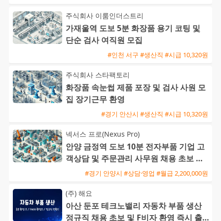
주식회사 이룸인더스트리
가재울역 도보 5분 화장품 용기 코팅 및
단순 검사 여직원 모집
#인천 서구 #생산직 #시급 10,320원
주식회사 스타팩토리
화장품 속눈썹 제품 포장 및 검사 사원 모
집 장기근무 환영
#경기 안산시 #생산직 #시급 10,320원
넥서스 프로(Nexus Pro)
안양 금정역 도보 10분 전자부품 기업 고
객상담 및 주문관리 사무원 채용 초보 가
능
#경기 안양시 #상담·영업 #월급 2,200,000원
(주) 해요
아산 둔포 테크노밸리 자동차 부품 생산
정규직 채용 초보 및 F비자 환영 즉시 출