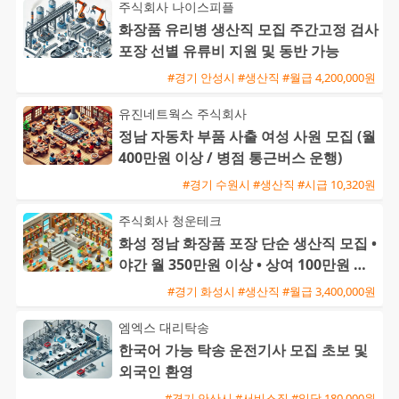
주식회사 나이스피플
화장품 유리병 생산직 모집 주간고정 검사
포장 선별 유류비 지원 및 동반 가능
#경기 안성시 #생산직 #월급 4,200,000원
유진네트웍스 주식회사
정남 자동차 부품 사출 여성 사원 모집 (월
400만원 이상 / 병점 통근버스 운행)
#경기 수원시 #생산직 #시급 10,320원
주식회사 청운테크
화성 정남 화장품 포장 단순 생산직 모집 •
야간 월 350만원 이상 • 상여 100만원 및
정착지원금 40
#경기 화성시 #생산직 #월급 3,400,000원
엠엑스 대리탁송
한국어 가능 탁송 운전기사 모집 초보 및
외국인 환영
#경기 안산시 #서비스직 #일당 180,000원