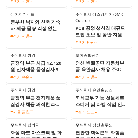
#경기 시흥시
#경기 시흥시
주급 선택 가능)
에이치커넥트
주식회사 에스엠케이 (SMK
Co.Ltd.)
풍부한 복지와 신축 기숙
PCB 공정 생산직 대규모
사 제공 물량 걱정 없는
모집 초보 및 동반 지원
전자부품 생산직 모집
#경기 시흥시
환영 비대면 면접 및 통근
#경기 안산시
버스 운행
주식회사 청암
모아종합관리
금정역 부근 시급 12,120
안산 반월공단 자동차부
원 전자제품 품질검사 3
품 육안검사 채용 주야교
교대 사원 모집 쾌적한 좌
대 통근버스 및 식사 제공
#경기 수원시
#경기 시흥시
식 근무와 높은 정착률
주식회사 청암
주식회사 유안홀딩스
금정역 부근 전자제품 품
좌식근무 가능 선물세트
질검사 채용 쾌적한 좌식
스티커 및 라벨 작업 인원
근무 및 주급 가능
모집
#서울 금천구
#경기 안산시
주식회사 탑리치
주식회사 광진솔루션
화성 마도 마스크팩 및 화
편안한 좌식근무 화장품