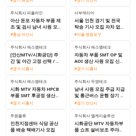
비지원
규직 전환 기회
주식회사 피플라인
서부캐리어
아산 둔포 자동차 부품 제
서울 인천 경기 및 전국
조 및 검사 남녀 사원 모
탁송 기사 모집 자차 없이
집 통근버스 운행 및 교통
자유롭게 근무하세요
#충남 아산시
#서울 영등포구
비 지원
주식회사 에스엠테크
주식회사 에스엠테크
[안산MTV/시화공단] 주
자동차 부품 SMT OP 및
간 및 야간 고정 선택 / 자
AOI 생산 사원 모집 신입
동차부품 및 복합기 단순
지원 가능 경력자 우대 통
#경기 시흥시
#경기 시흥시
조립·검사 / 주급 가능·통
근버스 운행
근버
주식회사 에스엠테크
주식회사 두영테크
시화 MTV 자동차 HPCB
남녀 사원 모집 주급 지급
부품 SMT 후공정 생산직
및 통근버스 운행 장기 근
모집 통근버스 운행
무자 환영
#경기 시흥시
#경기 안산시
주원물류
주식회사 엘케이솔루션
인천지점센터 식당 공산
시화공단 MTV 자동차부
품 배송 택배기사 모집
품 쇼트 설비보조 주야교
대 남성 사원 모집 (일급