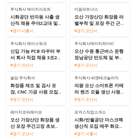
근버스 운행
주식회사 에이치서포트
이음파트너스
시화공단 반자동 사출 생
오산 가장산단 화장품 라
산직 채용 주야2교대 및
벨부착 및 포장 주간 근무
통근버스 운행
자 모집 (상여금 50% 및
#경기 시흥시
#경기 오산시
통근버스 운행)
주식회사 에이스워크
주식회사에이치와이비
신입 가능 PCB 라우터 부
오산 수원 통근버스 운행
서 회사 직접 채용 3조2교
정남공단 반도체 및 부품
대 모집
생산 조립 창고관리 사원
#경기 안산시
#경기 오산시
모집
솔담 주식회사
주식회사 씨앤테크놀러지
화장품 제조 및 검사 포
의왕 오산 스마트폰 카메
장, CNC 가공 사원 모집
라 렌즈 모듈 생산 사원
(주급 가능 및 통근버스
모집 주야2교대 및 주간
#경기 안산시
#경기 오산시
운행)
고정 선택 가능
레이지코퍼레이션
포커스직업소개소
오산 가장산단 화장품 생
시화/반월공단 마스크팩
산 포장 주간고정 초보가
생산직 모집 매주 화요일
능 텃세 없는 편안한 일터
주급 지급 및 통근버스 운
#경기 오산시
#경기 시흥시