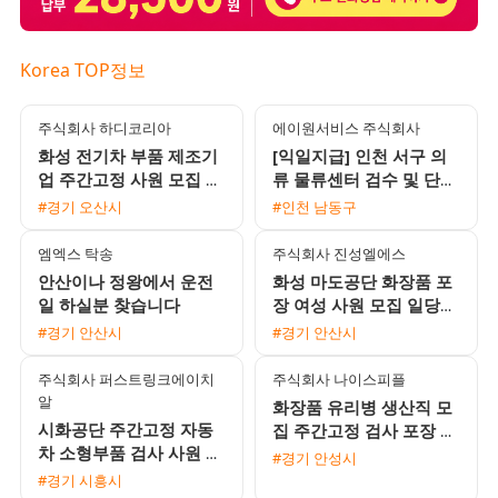
Korea TOP정보
주식회사 하디코리아
에이원서비스 주식회사
화성 전기차 부품 제조기
[익일지급] 인천 서구 의
업 주간고정 사원 모집 초
류 물류센터 검수 및 단순
보 및 교포 가능
포장 사원 모집 (시급
#경기 오산시
#인천 남동구
12,500원)
엠엑스 탁송
주식회사 진성엘에스
안산이나 정왕에서 운전
화성 마도공단 화장품 포
일 하실분 찾습니다
장 여성 사원 모집 일당
주급 월급 선택 가능 통근
#경기 안산시
#경기 안산시
버스 운행
주식회사 퍼스트링크에이치
주식회사 나이스피플
알
화장품 유리병 생산직 모
시화공단 주간고정 자동
집 주간고정 검사 포장 선
차 소형부품 검사 사원 모
별 유류비 지원 및 동반
#경기 안성시
집 매주 화요일 주급 지급
가능
#경기 시흥시