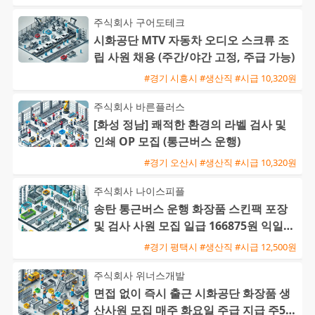
주식회사 구어도테크
시화공단 MTV 자동차 오디오 스크류 조
립 사원 채용 (주간/야간 고정, 주급 가능)
#경기 시흥시 #생산직 #시급 10,320원
주식회사 바른플러스
[화성 정남] 쾌적한 환경의 라벨 검사 및
인쇄 OP 모집 (통근버스 운행)
#경기 오산시 #생산직 #시급 10,320원
주식회사 나이스피플
송탄 통근버스 운행 화장품 스킨팩 포장
및 검사 사원 모집 일급 166875원 익일지
급 중석식제공
#경기 평택시 #생산직 #시급 12,500원
주식회사 위너스개발
면접 없이 즉시 출근 시화공단 화장품 생
산사원 모집 매주 화요일 주급 지급 주5일