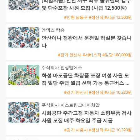
[익일지급] 인천 서구 의류 물류센터 검수
및 단순포장 사원 모집 (시급 12,500원)
#인천 남동구 #생산직 #시급 12,500원
엠엑스 탁송
안산이나 정왕에서 운전일 하실분 찾습니
다
#경기 안산시 #서비스직 #일당 180,000원
주식회사 진성엘에스
화성 마도공단 화장품 포장 여성 사원 모
집 일당 주급 월급 선택 가능 통근버스 운
행
#경기 안산시 #생산직 #시급 10,320원
주식회사 퍼스트링크에이치알
시화공단 주간고정 자동차 소형부품 검사
사원 모집 매주 화요일 주급 지급
#경기 시흥시 #생산직 #시급 10,320원