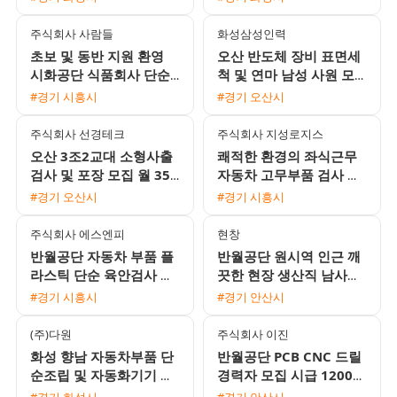
사 제공)
주식회사 사람들
화성삼성인력
초보 및 동반 지원 환영
오산 반도체 장비 표면세
시화공단 식품회사 단순
척 및 연마 남성 사원 모
생산 포장 당일 지급 가능
집 (월 360만~400만원
#경기 시흥시
#경기 오산시
남여 사원 모집
이상 / 다양한 수당 혜택)
주식회사 선경테크
주식회사 지성로지스
오산 3조2교대 소형사출
쾌적한 환경의 좌식근무
검사 및 포장 모집 월 350
자동차 고무부품 검사 및
만에서 370만원 이상 기
사상 사원 모집
#경기 오산시
#경기 시흥시
숙사 지원 및 통근버스 운
행
주식회사 에스엔피
현창
반월공단 자동차 부품 플
반월공단 원시역 인근 깨
라스틱 단순 육안검사 및
끗한 현장 생산직 남사원
손조립 모집 통근지원 및
모집 매월 상여금 약 35만
#경기 시흥시
#경기 안산시
자차수당 제공
원 지급 및 삼시세끼 제공
(주)다원
주식회사 이진
화성 향남 자동차부품 단
반월공단 PCB CNC 드릴
순조립 및 자동화기기 조
경력자 모집 시급 12000
작원 모집 주간고정 유류
원 및 일 교통비 지원 정
#경기 화성시
#경기 안산시