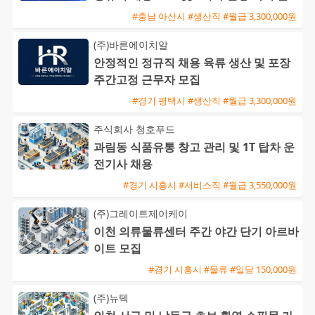
근 가능
#충남 아산시 #생산직 #월급 3,300,000원
(주)바른에이치알
안정적인 정규직 채용 육류 생산 및 포장
주간고정 근무자 모집
#경기 평택시 #생산직 #월급 3,300,000원
주식회사 청호푸드
과림동 식품유통 창고 관리 및 1T 탑차 운
전기사 채용
#경기 시흥시 #서비스직 #월급 3,550,000원
(주)그레이트제이케이
이천 의류물류센터 주간 야간 단기 아르바
이트 모집
#경기 시흥시 #물류 #일당 150,000원
(주)뉴텍