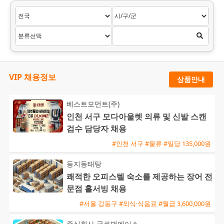
VIP 채용정보
상품안내
베스트모먼트(주)
인천 서구 모다아울렛 의류 및 신발 스캔
검수 담당자 채용
#인천 서구 #물류 #일당 135,000원
둥지동태탕
쾌적한 오피스텔 숙소를 제공하는 장어 전
문점 홀서빙 채용
#서울 강동구 #외식·식음료 #월급 3,600,000원
주식회사 글로벌에이스