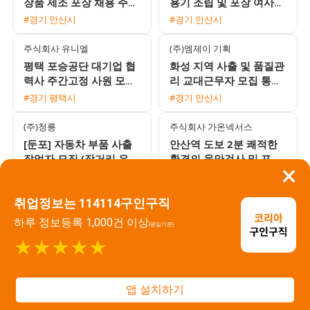
장품 제조 포장 채용 주5
용기 조립 및 포장 여사원
일 주간고정 잔업없음 통
채용 통근버스 운행
#경기 안산시
#경기 안산시
근버스 운행
주식회사 유니엘
(주)엠제이 기획
평택 포승공단 대기업 협
화성 지역 사출 및 품질관
력사 주간고정 사원 모집
리 교대근무자 모집 통근
월 350만원 이상 가능 및
버스 운행 및 즉시 출근
#경기 평택시
#경기 안산시
기숙사 제공
가능
(주)청룡
주식회사 가온넥서스
[둔포] 자동차 부품 사출
안산역 도보 2분 쾌적한
작업자 모집 (장거리 유류
환경의 육안검사 및 포장
×
비 지원)
사원 모집 정규직 전환
#경기 평택시
#경기 안산시
취업정보는 114114구인구직
화성삼성인력
소망직업소개소
화성시 양감면 자동차 부
기업형 소망소개소 직업
하루 정보등록 1,000건 이상
(평일기준)
품 생산직 모집 월급 350
상담사 모집 재택 프리랜
★★★★★
만원 이상 주간 및 주야
서 가능
#경기 오산시
#경기 군포시
선택 가능 초보 및 외국인
환영
주식회사 퍼스트링크에이치
상신테크
앱 설치하기
알
안성 제3공단 초보 및 외