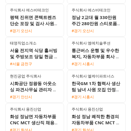
행
주식회사 에스비테크인
주식회사 에스비테크인
평택 진위면 콘텍트렌즈
정남 2교대 월 330만원
단순 포장 및 검사 사원
주간 280만원 스티로폼
모집 초보자와 F비자 가
박스 생산 포장 사원 모집
#경기 오산시
#경기 오산시
능
태영직업소개소
주식회사 엠에치솔루션
서울 전지역 식당 홀서빙
통근버스 운행 및 우수한
및 주방보조 당일 현금 지
복지, 자동차부품 회사 쇼
급 채용
트팀 주야교대 남성 사원
#서울 금천구
#경기 시흥시
급구
현진공업 주식회사
주식회사 엘케이파트너스
시화공단 정왕동 아웃소
한국GM 1차 협력사 생산
싱 파견사무실 관리자 채
팀 남녀 사원 모집 안정적
용 (경력자 우대)
인 근무 환경과 통근버스
#경기 안산시
#경기 시흥시
운행
주식회사 용진산업
주식회사 용진산업
화성 정남면 자동차부품
화성 정남 쾌적한 환경의
CNC MCT 생산직 채용
자동차부품 CNC MCT 생
(월 400만원 이상 / 기숙
산직 채용
#경기 화성시
#경기 화성시