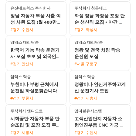
유진네트웍스 주식회사
주식회사 청운테크
정남 자동차 부품 사출 여
화성 정남 화장품 포장 단
성 사원 모집 (월 400만원
순 생산직 모집 • 야간 월
이상 / 병점 통근버스 운
350만원 이상 • 상여 100
#경기 수원시
#경기 화성시
행)
만원 및 정착지원금 40
엠엑스 대리탁송
엠엑스 대리탁송
한국어 가능 탁송 운전기
정왕 및 전국 차량 탁송
사 모집 초보 및 외국인
운전원 모집
환영
#경기 안산시
#서울 구로구
엠엑스 탁송
엠엑스 탁송
부천이나 부평 근처에서
정왕이나 안산거주하고계
운전일 하실분찾습니다
신 운전기사 모집
#경기 부천시
#경기 시흥시
주식회사 엔디오토
엠더블유시스템
시화공단 자동차 부품 단
고색산업단지 자동차 소
순조립 및 포장 모집 주간
형엔진부품 CNC 가공 남
고정 주야교대 선택 가능
성 생산직 채용 수원역 통
#경기 시흥시
#경기 수원시