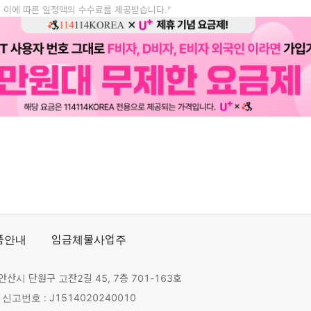
, 이에 따른 일정액의 수수료를 제공받습니다."
품안내
임금체불사업주
안산시 단원구 고잔2길 45, 7층 701-163호
고번호 : J1514020240010