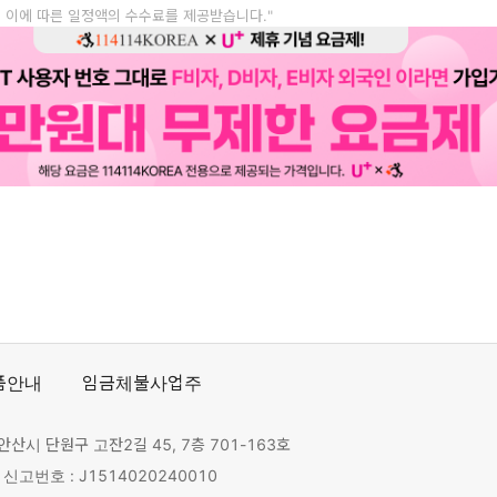
, 이에 따른 일정액의 수수료를 제공받습니다."
품안내
임금체불사업주
안산시 단원구 고잔2길 45, 7층 701-163호
고번호 : J1514020240010