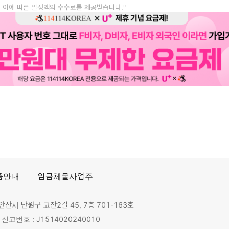
, 이에 따른 일정액의 수수료를 제공받습니다."
품안내
임금체불사업주
안산시 단원구 고잔2길 45, 7층 701-163호
고번호 : J1514020240010