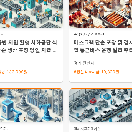
람들
주식회사 광진솔루션
동반 지원 환영 시화공단 식
마스크팩 단순 포장 및 검사
순 생산 포장 당일 지급 가
집 통근버스 운행 일급 주
사원 모집
시
경기 안산시
당 133,000원
#생산직 #시급 10,320원
도컴퍼니
레이지코퍼레이션