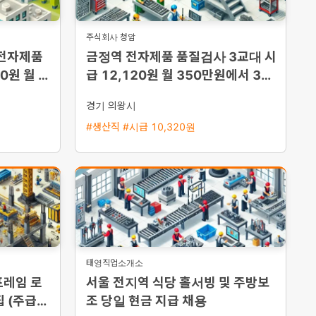
주식회사 청암
 전자제품
금정역 전자제품 품질검사 3교대 시
0원 월 3
급 12,120원 월 350만원에서 38
능
0만원 좌식근무
경기 의왕시
#생산직 #시급 10,320원
태영직업소개소
프레임 로
서울 전지역 식당 홀서빙 및 주방보
 (주급
조 당일 현금 지급 채용