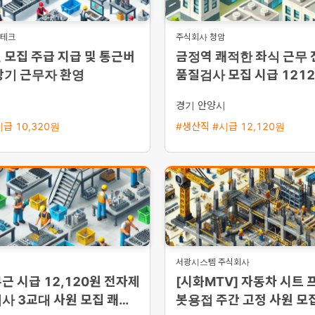
영테크
주식회사 청암
 모집 주급 지급 및 통근버
금정역 쾌적한 좌식 근무
장기 근무자 환영
품질검사 모집 시급 1212
50만원에서 380만원 가
시
경기 안양시
급 10,320원
#생산직 #시급 12,120원
서광시스템 주식회사
근 시급 12,120원 전자제
[시화MTV] 자동차 시트 
사 3교대 사원 모집 쾌적
봇용접 주간 고정 사원 모집