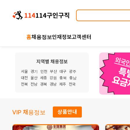
홈
채용정보
인재정보
고객센터
지역별 채용정보
서울
경기
인천
부산
대구
광주
대전
울산
세종
강원
충북
충남
전북
전남
경북
경남
제주
전국
VIP 채용정보
상품안내