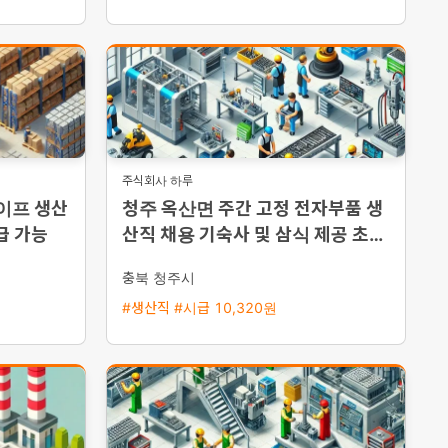
주식회사 하루
테이프 생산
청주 옥산면 주간 고정 전자부품 생
급 가능
산직 채용 기숙사 및 삼식 제공 초보
자 환영
충북 청주시
#생산직 #시급 10,320원