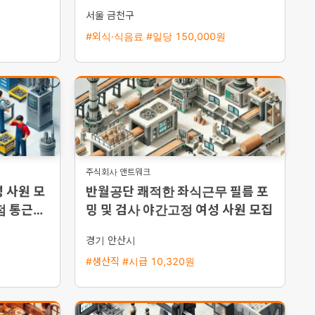
서울 금천구
#외식·식음료 #일당 150,000원
주식회사 앤트워크
 사원 모
반월공단 쾌적한 좌식근무 필름 포
병점 통근버
밍 및 검사 야간고정 여성 사원 모집
경기 안산시
#생산직 #시급 10,320원