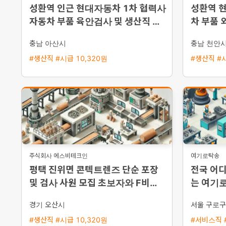
성환역 인근 현대자동차 1차 협력사
성환역 
자동차 부품 육안검사 및 생산직 모
차 부품 
집 월 350만에서 400만원
근버스 
충남 아산시
충남 천안
#생산직 #시급 10,320원
#생산직 #시
주식회사 에스비테크인
여기로탁송
평택 진위면 콘텍트렌즈 단순 포장
전국 어
및 검사 사원 모집 초보자와 F비자
는 여기로
가능
및 외국인
경기 오산시
서울 구로구
#생산직 #시급 10,320원
#서비스직 #