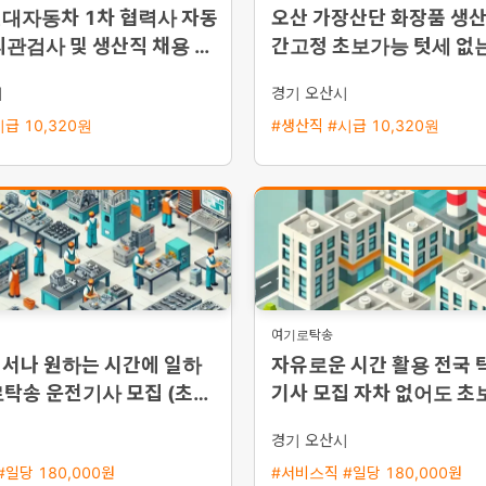
현대자동차 1차 협력사 자동
오산 가장산단 화장품 생산
외관검사 및 생산직 채용 통
간고정 초보가능 텃세 없
운행
일터
시
경기 오산시
급 10,320원
#생산직 #시급 10,320원
여기로탁송
디서나 원하는 시간에 일하
자유로운 시간 활용 전국 
탁송 운전기사 모집 (초보
기사 모집 자차 없어도 초
 환영)
인 환영
경기 오산시
일당 180,000원
#서비스직 #일당 180,000원