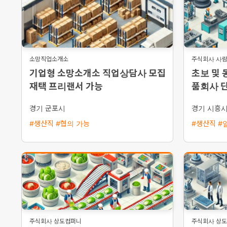
소망직업소개소
주식회사 사
기업형 소망소개소 직업상담사 모집
초보 및 
재택 프리랜서 가능
품회사 단
능 남여 
경기 군포시
경기 시흥
#생산직 #협의 가능
#생산직 #일
주식회사 상도컴퍼니
주식회사 상