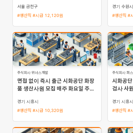
한 좌식 
서울 금천구
경기 수원
#생산직 #시급 12,120원
#생산직 #시
주식회사 위너스개발
주식회사 퍼
면접 없이 즉시 출근 시화공단 화장
시화공단
품 생산사원 모집 매주 화요일 주급
검사 사원
지급 주5일 주간근무
급
경기 시흥시
경기 시흥
#생산직 #시급 10,320원
#생산직 #시