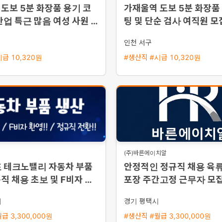
도보 5분 화장품 용기 코
가재울역 도보 5분 화장품
잔업 특근 많음 여성 사원 모
팅 및 단순 검사 여직원 모
인천 서구
급 10,320원
#생산직 #시급 10,320원
(주)바른에이치알
포 테크노밸리 자동차 부품
안정적인 정규직 채용 육류
직 채용 초보 및 F비자 환
포장 주간고정 근무자 모
출근 가능
시
경기 평택시
급 3,300,000원
#생산직 #월급 3,300,000원