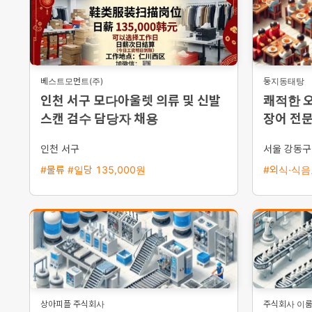
베스트모먼트(주)
둥지동태탕
인천 서구 모다아울렛 의류 및 신발
쾌적한 
스캔 검수 담당자 채용
장어 전
인천 서구
서울 강동구
#물류 #일당 135,000원
#외식·식음료
상아피플 주식회사
주식회사 이