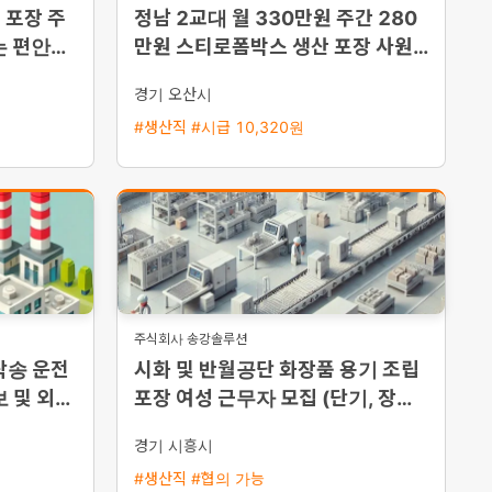
 포장 주
정남 2교대 월 330만원 주간 280
는 편안한
만원 스티로폼박스 생산 포장 사원
모집
경기 오산시
#생산직 #시급 10,320원
주식회사 송강솔루션
탁송 운전
시화 및 반월공단 화장품 용기 조립
보 및 외국
포장 여성 근무자 모집 (단기, 장기,
일당, 주급 가능)
경기 시흥시
#생산직 #협의 가능