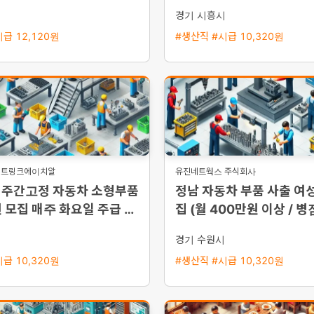
근무와 높은 정착률
가능/통근버스 운행)
시
경기 시흥시
급 12,120원
#생산직 #시급 10,320원
스트링크에이치알
유진네트웍스 주식회사
 주간고정 자동차 소형부품
정남 자동차 부품 사출 여성
 모집 매주 화요일 주급 지
집 (월 400만원 이상 / 
스 운행)
시
경기 수원시
급 10,320원
#생산직 #시급 10,320원