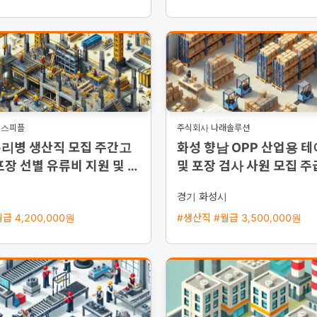
이스피플
주식회사 나래솔루션
유리병 생산직 모집 주간고
화성 향남 OPP 산업용 
포장 선별 유류비 지원 및 동
및 포장 검사 사원 모집 주
시
경기 화성시
급 4,200,000원
#생산직 #월급 3,500,000원