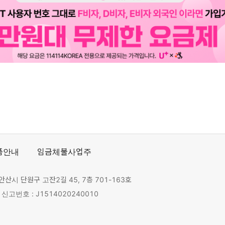
품안내
임금체불사업주
안산시 단원구 고잔2길 45, 7층 701-163호
고번호 : J1514020240010