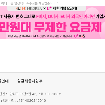
, 이에 따른 일정액의 수수료를 제공받습니다."
품안내
임금체불사업주
안산시 단원구 고잔2길 45, 7층 701-163호
고번호 : J1514020240010