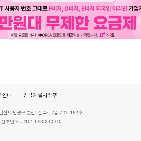
품안내
임금체불사업주
안산시 단원구 고잔2길 45, 7층 701-163호
고번호 : J1514020240010