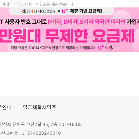
, 이에 따른 일정액의 수수료를 제공받습니다."
품안내
임금체불사업주
안산시 단원구 고잔2길 45, 7층 701-163호
고번호 : J1514020240010