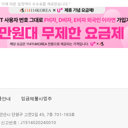
, 이에 따른 일정액의 수수료를 제공받습니다."
품안내
임금체불사업주
안산시 단원구 고잔2길 45, 7층 701-163호
고번호 : J1514020240010