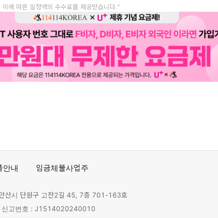
, 이에 따른 일정액의 수수료를 제공받습니다."
품안내
임금체불사업주
안산시 단원구 고잔2길 45, 7층 701-163호
고번호 : J1514020240010