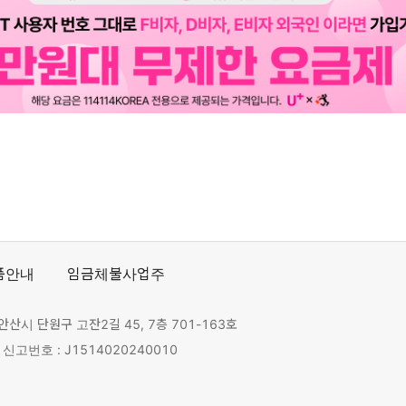
품안내
임금체불사업주
안산시 단원구 고잔2길 45, 7층 701-163호
고번호 : J1514020240010