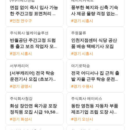
면접 없이 즉시 입사 가능
풍부한 복지와 신축 기숙
한 주간고정 표면처리 생
사 제공 물량 걱정 없는
산직 모집 (시급 10520원
전자부품 생산직 모집
#인천 연수구
#경기 시흥시
/ 주급 가능)
주식회사 엘케이솔루션
주원물류
반월공단 주간고정 드럼
인천지점센터 식당 공산
통 출고 보조 작업자 모집
품 배송 택배기사 모집
(일급 및 주급 가능, 통근
#경기 시흥시
#경기 시흥시
버스 운행)
서부캐리어
여기로탁송
[서부캐리어] 전국 탁송
전국 어디서나 집 근처 출
운전기사 모집 (초보가능
발 자율 근무 탁송 운전기
/ 일급 18만원 이상 / 자
사 모집 초보 및 외국인
#경기 광명시
#경기 수원시
유근무)
환영
주식회사청강
주식회사 에이비스
화성 장안면 육가공 포장
동탄 영천동 자동차 부품
정직원 모집 시급 10,500
제조기업 조립 도장 사출
원 주간고정 65세 이하 여
생산직 모집 사출부서 수
#경기 화성시
#경기 오산시
성 지원 가능 안산 통근버
당 20만원 지급
스