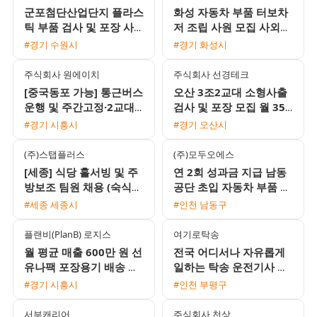
군포첨단산업단지 플라스
화성 자동차 부품 터보차
틱 부품 검사 및 포장 사
저 조립 사원 모집 사외기
원 모집 주급 정산 가능
숙사 가능 자차 필수
#경기 수원시
#경기 화성시
주식회사 원에이치
주식회사 선경테크
[중국동포 가능] 통근버스
오산 3조2교대 소형사출
운행 및 주간고정·2교대
검사 및 포장 모집 월 350
맞춤 일자리 채용
만에서 370만원 이상 기
#경기 시흥시
#경기 오산시
숙사 지원 및 통근버스 운
행
(주)스탭플러스
(주)모두오에스
[세종] 식당 홀서빙 및 주
연 2회 성과금 지급 남동
방보조 팀원 채용 (숙식
공단 초입 자동차 부품 회
지원 가능)
사 주간 조립 및 검사 사
#세종 세종시
#인천 남동구
원 모집
플랜비(PlanB) 로지스
여기로탁송
월 평균 매출 600만 원 선
전국 어디서나 자유롭게
유나팩 포장용기 배송 기
일하는 탁송 운전기사 모
사 모집 경력 무관 외국인
집 / 월 450만원 수준 / 초
#경기 시흥시
#인천 부평구
가능
보 및 외국인 환영
서부캐리어
주식회사 천상