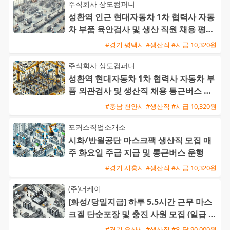
주식회사 상도컴퍼니
성환역 인근 현대자동차 1차 협력사 자동
차 부품 육안검사 및 생산 직원 채용 평택
통근버스 운행
#경기 평택시 #생산직 #시급 10,320원
주식회사 상도컴퍼니
성환역 현대자동차 1차 협력사 자동차 부
품 외관검사 및 생산직 채용 통근버스 운
행
#충남 천안시 #생산직 #시급 10,320원
포커스직업소개소
시화/반월공단 마스크팩 생산직 모집 매
주 화요일 주급 지급 및 통근버스 운행
#경기 시흥시 #생산직 #시급 10,320원
(주)더케이
[화성/당일지급] 하루 5.5시간 근무 마스
크겔 단순포장 및 충진 사원 모집 (일급 9
0,000원)
#경기 오산시 #생산직 #일당 90,000원