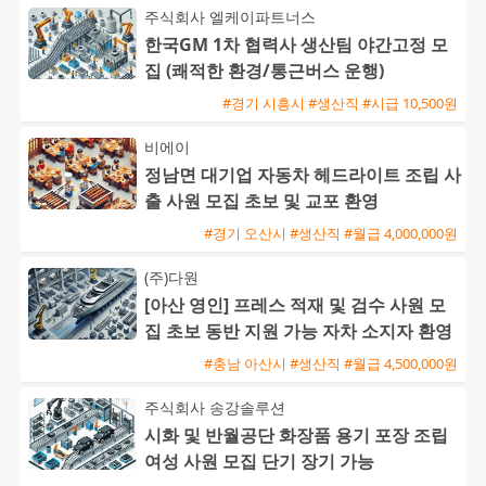
주식회사 엘케이파트너스
한국GM 1차 협력사 생산팀 야간고정 모
집 (쾌적한 환경/통근버스 운행)
#경기 시흥시 #생산직 #시급 10,500원
비에이
정남면 대기업 자동차 헤드라이트 조립 사
출 사원 모집 초보 및 교포 환영
#경기 오산시 #생산직 #월급 4,000,000원
(주)다원
[아산 영인] 프레스 적재 및 검수 사원 모
집 초보 동반 지원 가능 자차 소지자 환영
#충남 아산시 #생산직 #월급 4,500,000원
주식회사 송강솔루션
시화 및 반월공단 화장품 용기 포장 조립
여성 사원 모집 단기 장기 가능