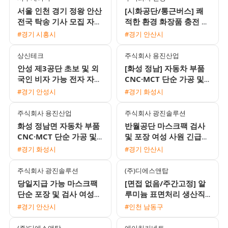
서울 인천 경기 정왕 안산
[시화공단/통근버스] 쾌
전국 탁송 기사 모집 자차
적한 환경 화장품 충전 및
없이 초보 가능
검사 여성 사원 모집 (내
#경기 시흥시
#경기 안산시
일 출근 가능)
상신테크
주식회사 용진산업
안성 제3공단 초보 및 외
[화성 정남] 자동차 부품
국인 비자 가능 전자 자동
CNC·MCT 단순 가공 및
차 부품 조립 검수 용접
치수 측정 생산직 모집
#경기 안성시
#경기 화성시
사원 모집
주식회사 용진산업
주식회사 광진솔루션
화성 정남면 자동차 부품
반월공단 마스크팩 검사
CNC·MCT 단순 가공 및
및 포장 여성 사원 긴급
측정 생산직 채용
모집
#경기 화성시
#경기 안산시
주식회사 광진솔루션
(주)디에스앤탑
당일지급 가능 마스크팩
[면접 없음/주간고정] 알
단순 포장 및 검사 여성
루미늄 표면처리 생산직
사원 채용
모집 (시급 10520원 / 주
#경기 안산시
#인천 남동구
급 가능 / 퇴직금 지급)
(주)디에스앤탑
에이치커넥트