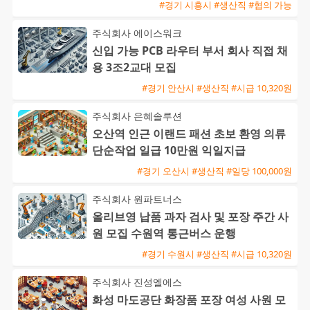
#경기 시흥시 #생산직 #협의 가능
주식회사 에이스워크
신입 가능 PCB 라우터 부서 회사 직접 채
용 3조2교대 모집
#경기 안산시 #생산직 #시급 10,320원
주식회사 은혜솔루션
오산역 인근 이랜드 패션 초보 환영 의류
단순작업 일급 10만원 익일지급
#경기 오산시 #생산직 #일당 100,000원
주식회사 원파트너스
올리브영 납품 과자 검사 및 포장 주간 사
원 모집 수원역 통근버스 운행
#경기 수원시 #생산직 #시급 10,320원
주식회사 진성엘에스
화성 마도공단 화장품 포장 여성 사원 모