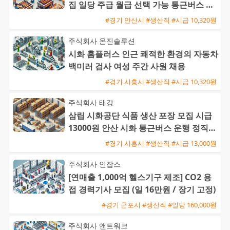
집 일당 주급 월급 선택 가능 통근버스 운
행
#경기 안산시 #생산직 #시급 10,320원
주식회사 온진솔루션
시화 홈플러스 인근 쾌적한 환경의 자동차
백미러 검사 여성 주간 사원 채용
#경기 시흥시 #생산직 #시급 10,320원
주식회사 태강
삼립 시화공단 식품 생산 포장 모집 시급
13000원 안산 시화 통근버스 운행 정직원
전환 가능
#경기 시흥시 #생산직 #시급 13,000원
주식회사 인잡스
[연매출 1,000억 헬스기구 제조] CO2 용
접 경력기사 모집 (일 16만원 / 장기 고정)
#경기 군포시 #생산직 #일당 160,000원
주식회사 앤트워크