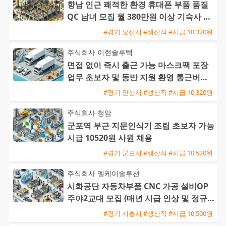
향남 인근 쾌적한 환경 휴대폰 부품 품질
QC 남녀 모집 월 380만원 이상 기숙사 제
공
#경기 오산시 #생산직 #시급 10,320원
주식회사 이현솔루텍
면접 없이 즉시 출근 가능 마스크팩 포장
업무 초보자 및 동반 지원 환영 통근버스
운행
#경기 안산시 #생산직 #시급 10,320원
주식회사 청암
군포역 부근 지문인식기 조립 초보자 가능
시급 10520원 사원 채용
#경기 군포시 #생산직 #시급 10,520원
주식회사 엘케이솔루션
시화공단 자동차부품 CNC 가공 설비OP
주야2교대 모집 (매년 시급 인상 및 정규
직 전환 가능)
#경기 시흥시 #생산직 #시급 10,500원