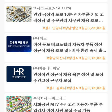
넥서스 프로(Nexus Pro)
안양 금정역 도보 10분 전자부품 기업 고
객상담 및 주문관리 사무원 채용 초보 가
능
#경기 안양시 #상담·영업 #월급 2,200,000원
(주) 해요
아산 둔포 테크노밸리 자동차 부품 생산
정규직 채용 초보 및 F비자 환영 즉시 출
근 가능
#충남 아산시 #생산직 #월급 3,300,000원
(주)바른에이치알
안정적인 정규직 채용 육류 생산 및 포장
주간고정 근무자 모집
#경기 평택시 #생산직 #월급 3,300,000원
주식회사 구어도테크
시화공단 MTV 주간고정 자동차 부품 수
입검사 여성 사원 모집 주급 가능