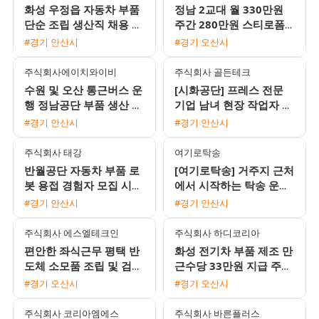
화성 우정읍 자동차 부품
정남 2교대 월 330만원
단순 조립 생산직 채용 초
주간 280만원 스티로폼
보 및 F비자 가능 2교대
박스 생산 포장 사원 모집
#경기 안산시
#경기 오산시
근무
주식회사에이치와이비
주식회사 골든테크
수원 및 오산 통근버스 운
[시화공단] 프레스 전문
행 정남공단 부품 생산 조
기업 남녀 현장 작업자 모
립 검사 모집
집 (초보 가능)
#경기 안산시
#경기 안산시
주식회사 태강
여기로탁송
반월공단 자동차 부품 로
[여기로탁송] 거주지 근처
봇 용접 경험자 모집 시급
에서 시작하는 탁송 운전
10920원 주간 근무 및 통
기사 모집 (일급 18만원 /
#경기 안산시
#경기 안산시
근버스 운행
초보 및 외국인 가능)
주식회사 에스엘테크인
주식회사 하디코리아
편안한 좌식근무 평택 반
화성 전기차 부품 제조 만
도체 소모품 조립 및 검사
근수당 33만원 지급 주간
주간고정 채용 상여120%
고정 사원 모집
#경기 오산시
#경기 오산시
통근버스 운행
주식회사 코리아엠에스
주식회사 바른플러스