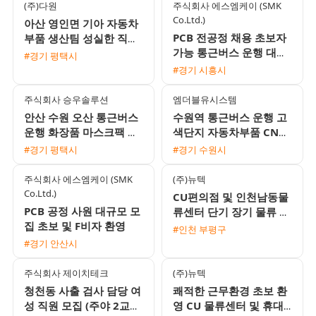
(주)다원
주식회사 에스엠케이 (SMK
Co.Ltd.)
아산 영인면 기아 자동차
PCB 전공정 채용 초보자
부품 생산팀 성실한 직원
가능 통근버스 운행 대기
모집
#경기 평택시
업 1차 협력사
#경기 시흥시
주식회사 승우솔루션
엠더블유시스템
안산 수원 오산 통근버스
수원역 통근버스 운행 고
운행 화장품 마스크팩 포
색단지 자동차부품 CNC
장 및 검사 모집 (주간
가공 남성 생산직 채용
#경기 평택시
#경기 수원시
330만원 / 야간 390만원)
주식회사 에스엠케이 (SMK
(주)뉴텍
Co.Ltd.)
CU편의점 및 인천남동물
PCB 공정 사원 대규모 모
류센터 단기 장기 물류 포
집 초보 및 F비자 환영
장 사원 모집 초보환영 당
#인천 부평구
일 익일지급
#경기 안산시
주식회사 제이치테크
(주)뉴텍
청천동 사출 검사 담당 여
쾌적한 근무환경 초보 환
성 직원 모집 (주야 2교대
영 CU 물류센터 및 휴대