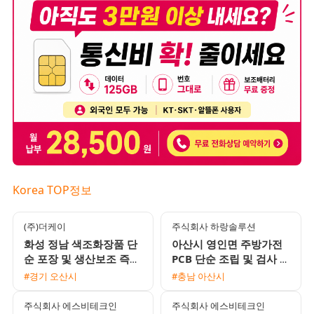
Korea TOP정보
(주)더케이
주식회사 하랑솔루션
화성 정남 색조화장품 단
아산시 영인면 주방가전
순 포장 및 생산보조 즉시
PCB 단순 조립 및 검사 채
출근 사원 모집
용 자차필수
#경기 오산시
#충남 아산시
주식회사 에스비테크인
주식회사 에스비테크인