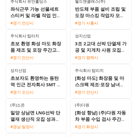
주식회사 유안홀딩스
월드앤클래스(주)
좌식근무 가능 선물세트
반도체 부품 설비 조립 및
스티커 및 라벨 작업 인원
도장 마스킹 작업자 모집
모집
초보 가능
#경기 안산시
#경기 시흥시
주식회사 탑리치
성지산업
초보 환영 화성 마도 화장
3조 2교대 선박 단열제 가
품 제조 및 포장 주간고정
공 및 지게차 사원 모집
사원 채용
상여금과 유류비 지원 1
#경기 안산시
#경기 평택시
인 기숙사 제공
성지산업
주식회사 탑리치
초보자도 환영하는 동탄
[화성 마도] 화장품 및 마
역 인근 전자회사 SMT 조
스크팩 제조·포장 남녀사
립검사 및 오퍼레이터 채
원 모집 (주간고정·잔업없
#경기 오산시
#경기 안산시
용 2주 2교대 근무
음·통근버스 운행)
(주)소온
(주)다원
밀양 상남면 LNG선박 단
[화성 향남] (주)다원 자동
열재 생산직 모집 성과금
차 부품 수입 검사 주간
110프로 지급 및 근무 형
고정 사원 모집 (유류비
#경남 밀양시
#경기 화성시
태 선택 가능
지급)