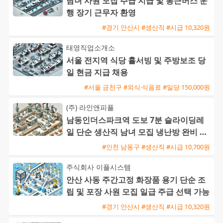
남녀 사원 모집 주급 지급 및 통근버스 운
행 장기 근무자 환영
#경기 안산시 #생산직 #시급 10,320원
태영직업소개소
서울 전지역 식당 홀서빙 및 주방보조 당
일 현금 지급 채용
#서울 금천구 #외식·식음료 #일당 150,000원
(주) 라인앤피플
남동인더스파크역 도보 7분 슬라이딩레
일 단순 생산직 남녀 모집 냉난방 완비 주
급 신청 가능
#인천 남동구 #생산직 #시급 10,700원
주식회사 이플시스템
안산 사동 주간고정 화장품 용기 단순 조
립 및 포장 사원 모집 일급 주급 선택 가능
#경기 안산시 #생산직 #시급 10,320원