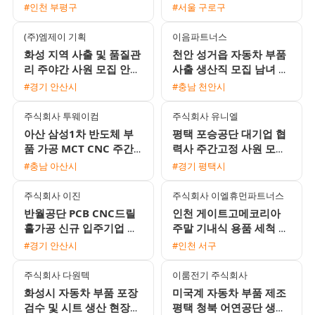
및 각종 수당 지급)
폰 부품 생산 모집 당일지
#인천 부평구
#서울 구로구
급 및 주급가능
(주)엠제이 기획
이음파트너스
화성 지역 사출 및 품질관
천안 성거읍 자동차 부품
리 주야간 사원 모집 안산
사출 생산직 모집 남녀 45
통근버스 운행
세 이하 F비자 H2 가능 기
#경기 안산시
#충남 천안시
숙사 완비
주식회사 투웨이컴
주식회사 유니엘
아산 삼성1차 반도체 부
평택 포승공단 대기업 협
품 가공 MCT CNC 주간
력사 주간고정 사원 모집
및 2교대 모집 무료 기숙
월 350만원 이상 가능 및
#충남 아산시
#경기 평택시
사 제공
기숙사 제공
주식회사 이진
주식회사 이엘휴먼파트너스
반월공단 PCB CNC드릴
인천 게이트고메코리아
홀가공 신규 입주기업 채
주말 기내식 용품 세척 및
용 (시급 12,000원 / 교통
집기 이동 근무자 채용 일
#경기 안산시
#인천 서구
비 5,000원 / 정규직
급 11만원 월요일 지급
주식회사 다원텍
이룸전기 주식회사
화성시 자동차 부품 포장
미국계 자동차 부품 제조
검수 및 시트 생산 현장
평택 청북 어연공단 생산