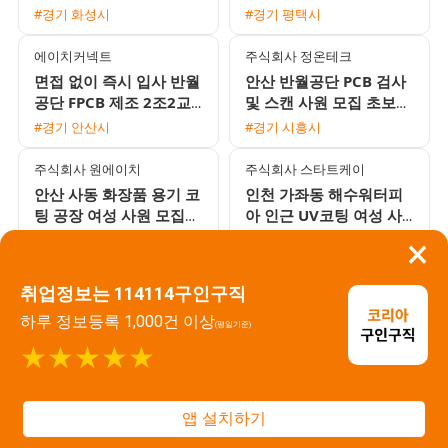
사원 채용
및 조립 사원 모집 (주간
#경기 화성시
#경기 평택시
고정/2교대)
에이치커넥트
주식회사 정온테크
면접 없이 즉시 입사 반월
안산 반월공단 PCB 검사
공단 FPCB 제조 2조2교
및 스캔 사원 모집 초보
대 월 최대 380만원 통근
환영 쾌적한 환경
#경기 안산시
#경기 시흥시
버스 및 3식 제공
주식회사 원에이치
주식회사 스타트케이
안산 사동 화장품 용기 코
인천 가좌동 해수워터피
팅 공장 여성 사원 모집
아 인근 UV코팅 여성 사
일당 및 주급 지급 가능
원 모집 주급 및 가불 가
#경기 안산시
#인천 미추홀구
×
통근버스 운행
능 분위기 좋은 근무지
유니콘파트너스 주식회사
주식회사 서시파트너
취업정보는 114114구인구직
1인 1실 기숙사 제공 소형
화성 마도공단 화장품 조
하루 정보등록 1,000건 이상
자동차 부품 생산 및 검사
립 및 포장 야간고정 여성
(평일기준)
사원 모집
사원 모집 주급 및 가불
★★★★★
#경기 안성시
#경기 안산시
가능
주식회사 일등기업
주식회사 일등기업
앱 설치하기
기초화장품 포장 긴급 대
면접 없이 즉시 출근 가
규모 채용 만근수당 및 교
능! 기초화장품 단상자 포